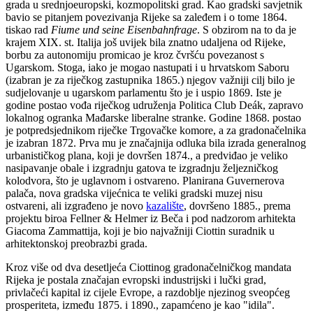
grada u srednjoeuropski, kozmopolitski grad. Kao gradski savjetnik
bavio se pitanjem povezivanja Rijeke sa zaleđem i o tome 1864.
tiskao rad
Fiume und seine Eisenbahnfrage
. S obzirom na to da je
krajem XIX. st. Italija još uvijek bila znatno udaljena od Rijeke,
borbu za autonomiju promicao je kroz čvršću povezanost s
Ugarskom. Stoga, iako je mogao nastupati i u hrvatskom Saboru
(izabran je za riječkog zastupnika 1865.) njegov važniji cilj bilo je
sudjelovanje u ugarskom parlamentu što je i uspio 1869. Iste je
godine postao vođa riječkog udruženja Politica Club Deák, zapravo
lokalnog ogranka Mađarske liberalne stranke. Godine 1868. postao
je potpredsjednikom riječke Trgovačke komore, a za gradonačelnika
je izabran 1872. Prva mu je značajnija odluka bila izrada generalnog
urbanističkog plana, koji je dovršen 1874., a predviđao je veliko
nasipavanje obale i izgradnju gatova te izgradnju željezničkog
kolodvora, što je uglavnom i ostvareno. Planirana Guvernerova
palača, nova gradska vijećnica te veliki gradski muzej nisu
ostvareni, ali izgrađeno je novo
kazalište
, dovršeno 1885., prema
projektu biroa Fellner & Helmer iz Beča i pod nadzorom arhitekta
Giacoma Zammattija, koji je bio najvažniji Ciottin suradnik u
arhitektonskoj preobrazbi grada.
Kroz više od dva desetljeća Ciottinog gradonačelničkog mandata
Rijeka je postala značajan evropski industrijski i lučki grad,
privlačeći kapital iz cijele Evrope, a razdoblje njezinog sveopćeg
prosperiteta, između 1875. i 1890., zapamćeno je kao "idila".