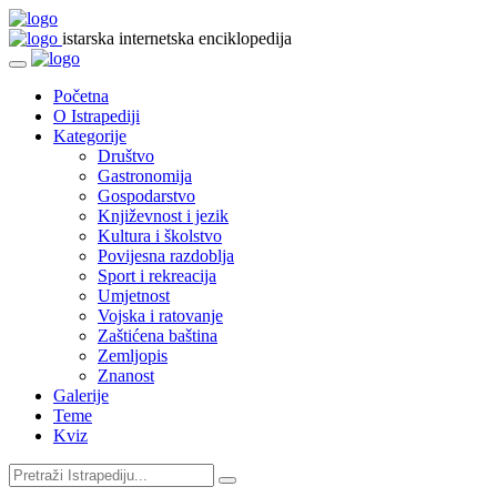
istarska internetska enciklopedija
Početna
O Istrapediji
Kategorije
Društvo
Gastronomija
Gospodarstvo
Književnost i jezik
Kultura i školstvo
Povijesna razdoblja
Sport i rekreacija
Umjetnost
Vojska i ratovanje
Zaštićena baština
Zemljopis
Znanost
Galerije
Teme
Kviz