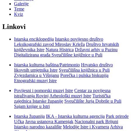
Galerije
Teme
Kviz
Linkovi
Istarska enciklopedija
Istarsko povijesno društvo
Leksikografski zavod Miroslav Krleža
Društvo hrvatskih
književnika Istre
Natura Histrica
Državni arhiv u Pazinu
Digitalizirana građa Sveučilišne knjižnice u Puli
Istarska kulturna baština/Patrimonio
Hrvatsko društvo
likovnih umjetnika Istre
Sveučilišna knjižnica u Puli
Zvjezdarnica u Višnjanu
Porečka i pulska biskupija
Etnografski muzej Istre
Povijesni i pomorski muzej Istre
Centar za povijesna
istraživanja Rovinj
Arheološki muzej Istre
Turistička
zajednica Istarske županije
Sveučilište Jurja Dobrile u Puli
Sajam knjige u Istri
Istarska županija
IKA - Istarska kulturna agencija
Park prirode
Učka
Javna ustanova Kamenjak
Nacionalni park Brijuni
Istarsko narodno kazalište
Melodije Istre i Kvarnera
Arhiva