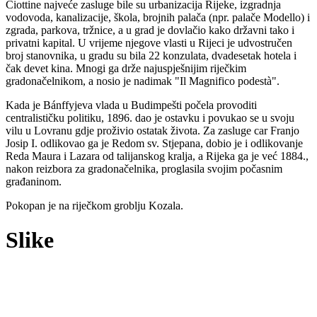
Ciottine najveće zasluge bile su urbanizacija Rijeke, izgradnja
vodovoda, kanalizacije, škola, brojnih palača (npr. palače Modello) i
zgrada, parkova, tržnice, a u grad je dovlačio kako državni tako i
privatni kapital. U vrijeme njegove vlasti u Rijeci je udvostručen
broj stanovnika, u gradu su bila 22 konzulata, dvadesetak hotela i
čak devet kina. Mnogi ga drže najuspješnijim riječkim
gradonačelnikom, a nosio je nadimak "Il Magnifico podestà".
Kada je Bánffyjeva vlada u Budimpešti počela provoditi
centralističku politiku, 1896. dao je ostavku i povukao se u svoju
vilu u Lovranu gdje proživio ostatak života. Za zasluge car Franjo
Josip I. odlikovao ga je Redom sv. Stjepana, dobio je i odlikovanje
Reda Maura i Lazara od talijanskog kralja, a Rijeka ga je već 1884.,
nakon reizbora za gradonačelnika, proglasila svojim počasnim
građaninom.
Pokopan je na riječkom groblju Kozala.
Slike