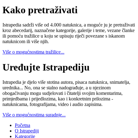
Kako pretraživati
Istrapedia sadrži više od 4.000 natuknica, a moguće ju je pretraživati
kroz abecedarij, naznačene kategorije, galerije i teme, vezane članke
ili pomoću tražilice u koju se upisuju riječi povezane s iskanom
natuknicom ili više njih.
Više o mogućnostima tražilice...
Uređujte Istrapediju
Istrapedia je djelo više stotina autora, pisaca natuknica, snimatelja,
urednika... No, ona se stalno nadograđuje, a u njezinom
obogaćivanju mogu sudjelovati i čitatelji svojim komentarima,
primjedbama i prijedlozima, kao i konkretnim prilozima -
natuknicama, fotografijama, video i audio zapisima.
Više o mogućnostima suradnje...
Početna
O Istrapediji
Kategorije