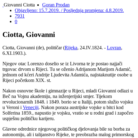
Giovanni Ciotta
Goran Prodan
Objavljeno: 15.7.2019. / Posljednja promjena: 4.8.2019.
7931
0
Ciotta, Giovanni
Ciotta, Giovanni (de), političar (
Rijeka
, 24.IV.1824. -
Lovran
,
6.XI.1903.).
Njegov otac Lorenzo doselio se iz Livorna te je postao najjači
trgovac drvom u Rijeci. Tu se oženio Adrijanom Marijom Adamić,
jednom od kćeri Andrije Ljudevita Adamića, najistaknutije osobe u
Rijeci početkom XIX. st.
Nakon osnovne škole i gimnazije u Rijeci, mladi Giovanni odlazi u
Beč na Vojnu akademiju, na inženjerijski smjer. Tijekom
revolucionarnih 1848. i 1849. borio se u Italiji, potom služio vojsku
u Veroni i
Veneciji
. Nakon poraza austrijske vojske u bitci kod
Solferina 1859., napustio je vojsku, vratio se u rodni grad i započeo
uspješnu političku karijeru.
Glavne odrednice njegovog političkog djelovanja bile su borba za
autonomiju, ali i talijanstvo Rijeke, te preobrazba malog primorskog