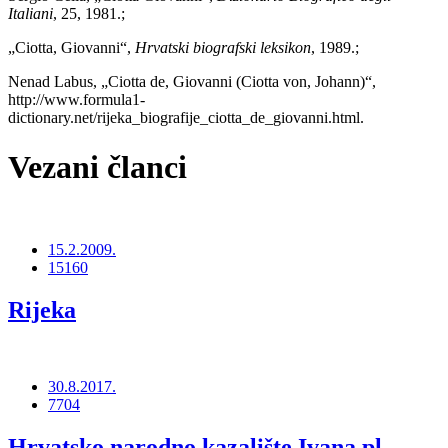
Italiani
, 25, 1981.;
„Ciotta, Giovanni“,
Hrvatski biografski leksikon
, 1989.;
Nenad Labus, „Ciotta de, Giovanni (Ciotta von, Johann)“,
http://www.formula1-
dictionary.net/rijeka_biografije_ciotta_de_giovanni.html.
Vezani članci
15.2.2009.
15160
Rijeka
30.8.2017.
7704
Hrvatsko narodno kazalište Ivana pl.