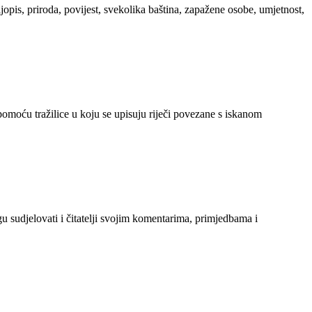
ljopis, priroda, povijest, svekolika baština, zapažene osobe, umjetnost,
 pomoću tražilice u koju se upisuju riječi povezane s iskanom
gu sudjelovati i čitatelji svojim komentarima, primjedbama i