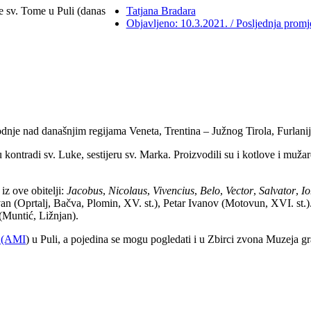
e sv. Tome u Puli (danas
Tatjana Bradara
Objavljeno: 10.3.2021. / Posljednja promj
nje nad današnjim regijama Veneta, Trentina – Južnog Tirola, Furlanije –
u kontradi sv. Luke, sestijeru sv. Marka. Proizvodili su i kotlove i mužar
iz ove obitelji:
Jacobus
,
Nicolaus
,
Vivencius
,
Belo
,
Vector
,
Salvator
,
I
van (Oprtalj, Bačva, Plomin, XV. st.), Petar Ivanov (Motovun, XVI. st.).
(Muntić, Ližnjan).
e (AMI
) u Puli, a pojedina se mogu pogledati i u Zbirci zvona Muzeja g