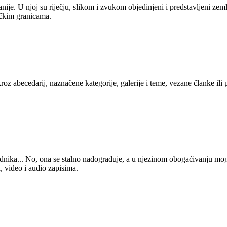
anije. U njoj su riječju, slikom i zvukom objedinjeni i predstavljeni zem
tičkim granicama.
kroz abecedarij, naznačene kategorije, galerije i teme, vezane članke ili
 urednika... No, ona se stalno nadograđuje, a u njezinom obogaćivanju mo
, video i audio zapisima.