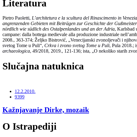
Literatura
Pietro
Paoletti,
L’architetura e la scultura del Rinascimento in Venezi
angrenzenden Gebieten mit Beiträgen zur Geschichte der Gußmeister
nördlich wie südlich des Ostalpenlandes und an der Adria
, Karlsbad 
campane: dalla bottega medievale alla produzione industriale nell’amb
2008., 363-374; Željko Bistrović, „
Venecijanski zvonoljevači i njiho
svetog Tome u Puli“,
Crkva i zvono svetog Tome u Puli
, Pula 2018.; 
archaeologica
, 49/2018, 2019., 121-136; ista, „O nekoliko starih zvo
Slučajna natuknica
12.2.2010.
9399
Kažnjavanje Dirke, mozaik
O Istrapediji