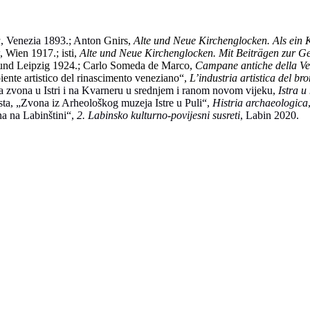
a
, Venezia 1893.; Anton
Gnirs,
Alte und Neue Kirchenglocken. Als ein 
, Wien 1917.;
isti
,
Alte und Neue Kirchenglocken. Mit Beiträgen zur Ge
und Leipzig 1924.; Carlo
Someda de Marco,
Campane antiche della Ve
iente artistico del rinascimento veneziano“,
L’industria artistica del br
va zvona u Istri i na Kvarneru u srednjem i ranom novom vijeku,
Istra u
ista, „Zvona iz Arheološkog muzeja Istre u Puli“,
Histria archaeologica
na na Labinštini“,
2.
Labinsko kulturno-povijesni susreti
, Labin 2020.