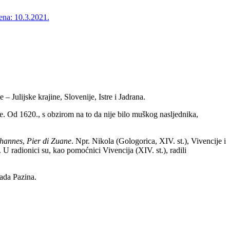
ena: 10.3.2021.
 Julijske krajine, Slovenije, Istre i Jadrana.
e.
Od 1620., s obzirom na to da nije bilo muškog nasljednika,
ohannes
,
Pier di Zuane
. Npr. Nikola (Gologorica, XIV. st.), Vivencije i
 U radionici su, kao pomoćnici Vivencija (XIV. st.), radili
rada Pazina.