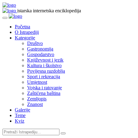
istarska internetska enciklopedija
Početna
O Istrapediji
Kategorije
Društvo
Gastronomija
Gospodarstvo
Književnost i jezik
Kultura i školstvo
Povijesna razdoblja
Sport i rekreacija
Umjetnost
Vojska i ratovanje
Zaštićena baština
Zemljopis
Znanost
Galerije
Teme
Kviz