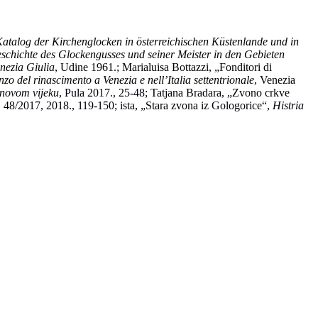
Katalog der Kirchenglocken in österreichischen Küstenlande und in
schichte des Glockengusses und seiner Meister in den Gebieten
nezia Giulia
, Udine 1961.; Marialuisa
Bottazzi, „
Fonditori di
onzo del rinascimento a Venezia e nell’Italia settentrionale
, Venezia
 novom vijeku
, Pula 2017., 25-48; Tatjana Bradara, „Zvono crkve
, 48/2017, 2018., 119-150; ista, „
Stara zvona iz
Gologorice“,
Histria