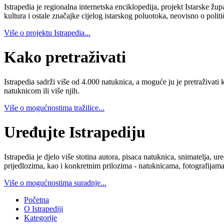
Istrapedia je regionalna internetska enciklopedija, projekt Istarske žup
kultura i ostale značajke cijelog istarskog poluotoka, neovisno o poli
Više o projektu Istrapedia...
Kako pretraživati
Istrapedia sadrži više od 4.000 natuknica, a moguće ju je pretraživati 
natuknicom ili više njih.
Više o mogućnostima tražilice...
Uređujte Istrapediju
Istrapedia je djelo više stotina autora, pisaca natuknica, snimatelja,
prijedlozima, kao i konkretnim prilozima - natuknicama, fotografijama
Više o mogućnostima suradnje...
Početna
O Istrapediji
Kategorije