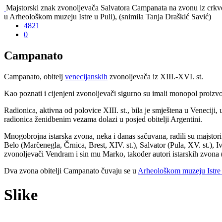
Majstorski znak zvonoljevača Salvatora Campanata na zvonu iz crkv
u Arheološkom muzeju Istre u Puli), (snimila Tanja Draškić Savić)
4821
0
Campanato
Campanato
,
obitelj
venecijanskih
zvonoljevača iz XIII.-XVI. st.
Kao poznati i cijenjeni zvonoljevači sigurno su imali monopol proizvod
Radionica, aktivna od polovice XIII. st., bila je smještena u Veneciji, 
radionica ženidbenim vezama dolazi u posjed obitelji Argentini.
Mnogobrojna istarska zvona, neka i danas sačuvana, radili su majstori 
Belo (Marčenegla, Črnica, Brest, XIV. st.), Salvator (Pula, XV. st.), I
zvonoljevači Vendram i sin mu Marko, također autori istarskih zvona 
Dva zvona obitelji Campanato čuvaju se u
Arheološkom muzeju Istr
Slike