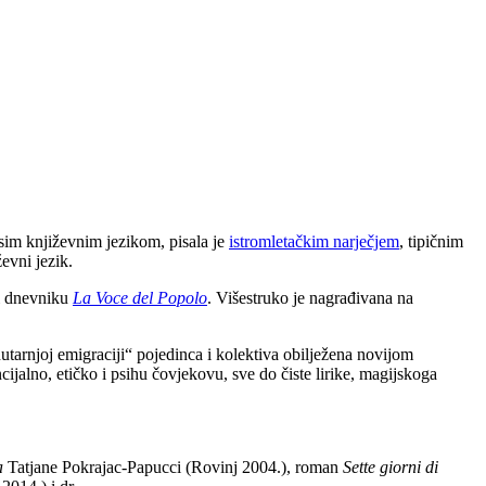
 Osim književnim jezikom, pisala je
istromletačkim narječjem
, tipičnim
ževni jezik.
 dnevniku
La Voce del Popolo
. Višestruko je nagrađivana na
unutarnjoj emigraciji“ pojedinca i kolektiva obilježena novijom
jalno, etičko i psihu čovjekovu, sve do čiste lirike, magijskoga
a
Tatjane Pokrajac-Papucci (Rovinj 2004.), roman
Sette giorni di