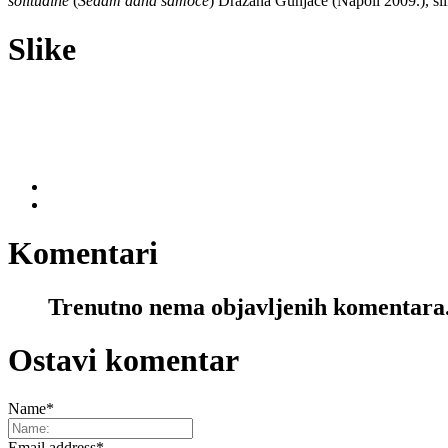
solitudine
(
Sedam dana samoće
) Dražana Gunjače (Napoli 2009.), sl
Slike
Komentari
Trenutno nema objavljenih komentara
Ostavi komentar
Name
*
Email address
*