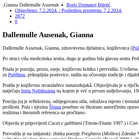
Gianna Dallemulle Ausenak
Boris Domagoj Biletić
Objavljeno: 7.2.2024. / Posljednja promjena: 7.2.2024.
2872
0
Dallemulle Ausenak, Gianna
Dallemulle Ausenak, Gianna, zdravstvena djelatnica, književnica (
Pul
Po struci viša medicinska sestra, dugo je godina bila glavna sestra Ped
Pisala je poeziju, prozu, eseje, književnu kritiku i prevodila. Uvršten
za
Puljštinu
, prikupljala poslovice, radila na očuvanju tradicije i dijal
Pratila je književno stvaralaštvo sunarodnjakâ. Objavljivala je u riječ
natječaju
Istria Nobilissima
na kojem je već u prvom sudjelovanju, 19
Poezija joj je refleksivna, odnjegovana stila, odražava mjesto i trenut
prošlosti. Pula i njezina
Šijana
posebno su fiksirane autoričinim opusom
realizma i literarnih referenca na pročitano.
Objavila je pripovijesti
Cucai e gabbiani
(Trieste-Fiume 1997.) i
Con 
Prevodila je na talijanski: zbirka poezije
Preghiera
(
Molitva
) Zdenke V