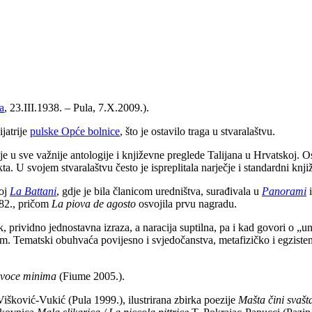
a
, 23.III.1938. – Pula, 7.X.2009.).
ijatrije
pulske Opće bolnice
, što je ostavilo traga u stvaralaštvu.
a je u sve važnije antologije i književne preglede Talijana u Hrvatskoj.
ekta. U svojem stvaralaštvu često je ispreplitala narječje i standardni knji
koj
La Battani
, gdje je bila članicom uredništva, surađivala u
Panorami
i
82., pričom
La piova de agosto
osvojila prvu nagradu.
ak, prividno jednostavna izraza, a naracija suptilna, pa i kad govori o „
. Tematski obuhvaća povijesno i svjedočanstva, metafizičko i egzistenci
voce minima
(Fiume 2005.).
išković-Vukić (Pula 1999.), ilustrirana zbirka poezije
Mašta čini svašt