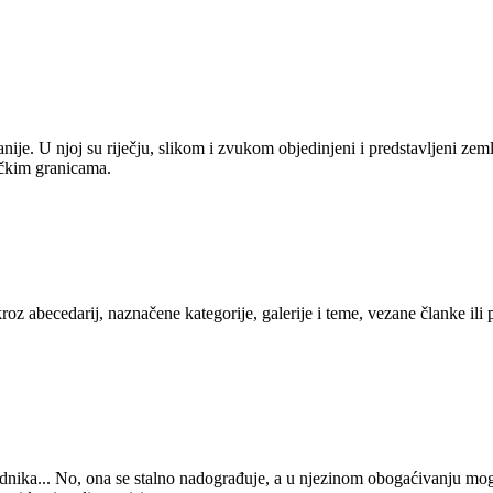
anije. U njoj su riječju, slikom i zvukom objedinjeni i predstavljeni zem
tičkim granicama.
kroz abecedarij, naznačene kategorije, galerije i teme, vezane članke ili
 urednika... No, ona se stalno nadograđuje, a u njezinom obogaćivanju mo