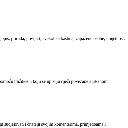
ljopis, priroda, povijest, svekolika baština, zapažene osobe, umjetnost,
 pomoću tražilice u koju se upisuju riječi povezane s iskanom
gu sudjelovati i čitatelji svojim komentarima, primjedbama i