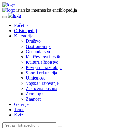
istarska internetska enciklopedija
Početna
O Istrapediji
Kategorije
Društvo
Gastronomija
Gospodarstvo
Književnost i jezik
Kultura i školstvo
Povijesna razdoblja
Sport i rekreacija
Umjetnost
Vojska i ratovanje
Zaštićena baština
Zemljopis
Znanost
Galerije
Teme
Kviz