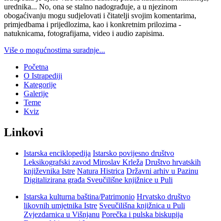
urednika... No, ona se stalno nadograđuje, a u njezinom
obogaćivanju mogu sudjelovati i čitatelji svojim komentarima,
primjedbama i prijedlozima, kao i konkretnim prilozima -
natuknicama, fotografijama, video i audio zapisima.
Više o mogućnostima suradnje...
Početna
O Istrapediji
Kategorije
Galerije
Teme
Kviz
Linkovi
Istarska enciklopedija
Istarsko povijesno društvo
Leksikografski zavod Miroslav Krleža
Društvo hrvatskih
književnika Istre
Natura Histrica
Državni arhiv u Pazinu
Digitalizirana građa Sveučilišne knjižnice u Puli
Istarska kulturna baština/Patrimonio
Hrvatsko društvo
likovnih umjetnika Istre
Sveučilišna knjižnica u Puli
Zvjezdarnica u Višnjanu
Porečka i pulska biskupija