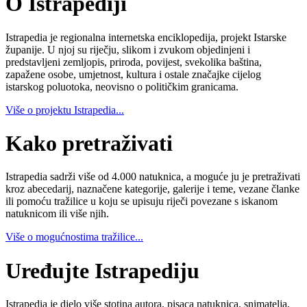
O Istrapediji
Istrapedia je regionalna internetska enciklopedija, projekt Istarske
županije. U njoj su riječju, slikom i zvukom objedinjeni i
predstavljeni zemljopis, priroda, povijest, svekolika baština,
zapažene osobe, umjetnost, kultura i ostale značajke cijelog
istarskog poluotoka, neovisno o političkim granicama.
Više o projektu Istrapedia...
Kako pretraživati
Istrapedia sadrži više od 4.000 natuknica, a moguće ju je pretraživati
kroz abecedarij, naznačene kategorije, galerije i teme, vezane članke
ili pomoću tražilice u koju se upisuju riječi povezane s iskanom
natuknicom ili više njih.
Više o mogućnostima tražilice...
Uređujte Istrapediju
Istrapedia je djelo više stotina autora, pisaca natuknica, snimatelja,