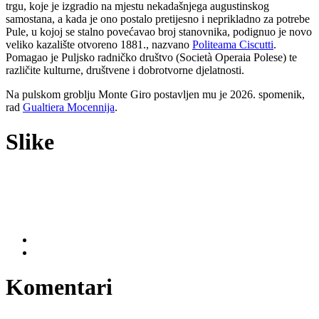
trgu, koje je izgradio na mjestu nekadašnjega augustinskog
samostana, a kada je ono postalo pretijesno i neprikladno za potrebe
Pule, u kojoj se stalno povećavao broj stanovnika, podignuo je novo
veliko kazalište otvoreno 1881., nazvano
Politeama Ciscutti
.
Pomagao je Puljsko radničko društvo (Società Operaia Polese) te
različite kulturne, društvene i dobrotvorne djelatnosti.
Na pulskom groblju Monte Giro postavljen mu je 2026. spomenik,
rad
Gualtiera Mocennija
.
Slike
Komentari