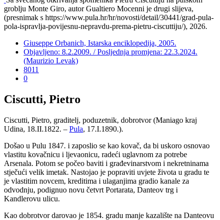
groblju Monte Giro, autor Gualtiero Mocenni je drugi slijeva,
(presnimak s https://www.pula.hr/hr/novosti/detail/30441/grad-pula-
pola-ispravlja-povijesnu-nepravdu-prema-pietru-ciscuttiju/), 2026.
Giuseppe Orbanich, Istarska enciklopedija, 2005.
Objavljeno: 8.2.2009. / Posljednja promjena: 22.3.2024.
(Maurizio Levak)
8011
0
Ciscutti, Pietro
Ciscutti, Pietro, graditelj, poduzetnik, dobrotvor (Maniago kraj
Udina, 18.II.1822. –
Pula
, 17.I.1890.).
Došao u Pulu 1847. i zaposlio se kao kovač, da bi uskoro osnovao
vlastitu kovačnicu i ljevaonicu, radeći uglavnom za potrebe
Arsenala. Potom se počeo baviti i građevinarstvom i nekretninama
stječući velik imetak. Nastojao je popraviti uvjete života u gradu te
je vlastitim novcem, kreditima i ulaganjima gradio kanale za
odvodnju, podignuo novu četvrt Portarata, Danteov trg i
Kandlerovu ulicu.
Kao dobrotvor darovao je 1854. gradu manje kazalište na Danteovu