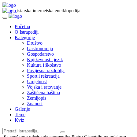
istarska internetska enciklopedija
Početna
O Istrapediji
Kategorije
Društvo
Gastronomija
Gospodarstvo
Književnost i jezik
Kultura i školstvo
Povijesna razdoblja
Sport i rekreacija
Umjetnost
Vojska i ratovanje
Zaštićena baština
Zemljopis
Znanost
Galerije
Teme
Kviz
Sa svečanog otkrivanja spomenika Pietru Ciscuttiju na pulskom