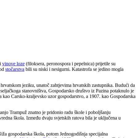
ti
vinove loze
(filoksera, peronospora i pepelnica) prijetile su
 od
stočarstva
bili su niski i nesigurni. Katastrofa se jedino mogla
 hrvatskom jeziku, unatoč zahtjevima hrvatskih zastupnika. Budući da
og seljačkoga stanovništva, Gospodarsko društvo iz Pazina potaknulo je
prva kao Carsko-kraljevsko uzor gospodarstvo, a 1907. kao Gospodarska
Franjo Trampuž znatno je pridonio radu škole i poboljšanju
vredna škola. Između dvaju svjetskih ratova bila je uključena u
 Niža gospodarska škola, potom Jednogodišnja specijalna