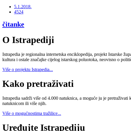
5.1.2018.
4524
čitanke
O Istrapediji
Istrapedia je regionalna internetska enciklopedija, projekt Istarske žup
kultura i ostale značajke cijelog istarskog poluotoka, neovisno o poli
Više o projektu Istrapedia...
Kako pretraživati
Istrapedia sadrži više od 4.000 natuknica, a moguće ju je pretraživati 
natuknicom ili više njih.
Više o mogućnostima tražilice...
Uređujte Istrapediju