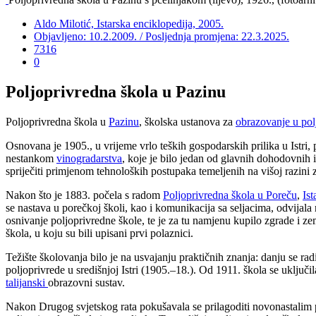
Aldo Milotić, Istarska enciklopedija, 2005.
Objavljeno: 10.2.2009. / Posljednja promjena: 22.3.2025.
7316
0
Poljoprivredna škola u Pazinu
Poljoprivredna škola u
Pazinu
, školska ustanova za
obrazovanje u pol
Osnovana je 1905., u vrijeme vrlo teških gospodarskih prilika u Istri,
nestankom
vinogradarstva
, koje je bilo jedan od glavnih dohodovnih i
spriječiti primjenom tehnoloških postupaka temeljenih na višoj razini
Nakon što je 1883. počela s radom
Poljoprivredna škola u Poreču
,
Ist
se nastava u porečkoj školi, kao i komunikacija sa seljacima, odvijala
osnivanje poljoprivredne škole, te je za tu namjenu kupilo zgrade i 
škola, u koju su bili upisani prvi polaznici.
Težište školovanja bilo je na usvajanju praktičnih znanja: danju se r
poljoprivrede u središnjoj Istri (1905.–18.). Od 1911. škola se uključi
talijanski
obrazovni sustav.
Nakon Drugog svjetskog rata pokušavala se prilagoditi novonastalim p