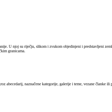
anije. U njoj su riječju, slikom i zvukom objedinjeni i predstavljeni zem
tičkim granicama.
kroz abecedarij, naznačene kategorije, galerije i teme, vezane članke ili