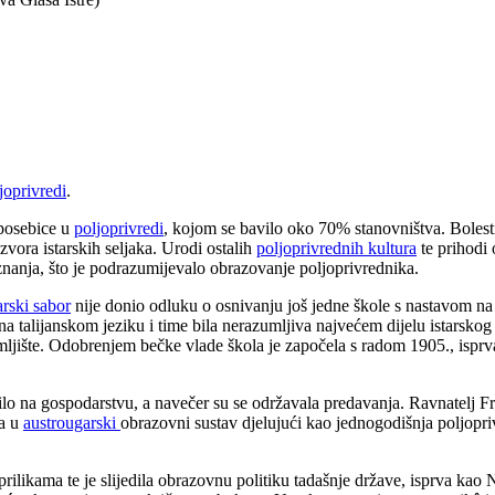
joprivredi
.
 posebice u
poljoprivredi
, kojom se bavilo oko 70% stanovništva. Boles
zvora istarskih seljaka. Urodi ostalih
poljoprivrednih kultura
te prihodi
 znanja, što je podrazumijevalo obrazovanje poljoprivrednika.
arski sabor
nije donio odluku o osnivanju još jedne škole s nastavom na
 na talijanskom jeziku i time bila nerazumljiva najvećem dijelu istarsk
zemljište. Odobrenjem bečke vlade škola je započela s radom 1905., is
adilo na gospodarstvu, a navečer su se održavala predavanja. Ravnatelj 
la u
austrougarski
obrazovni sustav djelujući kao jednogodišnja poljopri
rilikama te je slijedila obrazovnu politiku tadašnje države, isprva kao