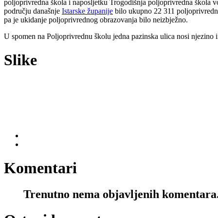
poljoprivredna škola i naposljetku Trogodišnja poljoprivredna škola
području današnje
Istarske županije
bilo ukupno 22 311 poljoprivredni
pa je ukidanje poljoprivrednog obrazovanja bilo neizbježno.
U spomen na Poljoprivrednu školu jedna pazinska ulica nosi njezino 
Slike
Komentari
Trenutno nema objavljenih komentara