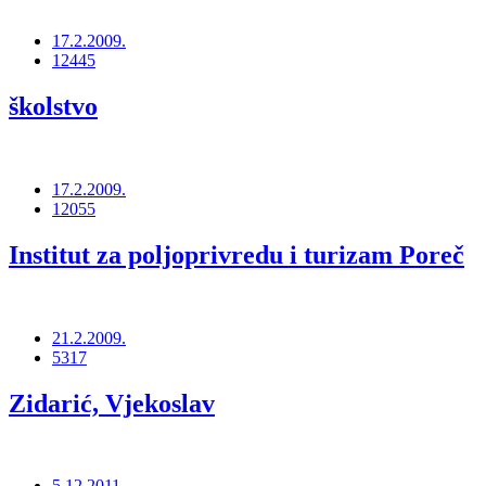
17.2.2009.
12445
školstvo
17.2.2009.
12055
Institut za poljoprivredu i turizam Poreč
21.2.2009.
5317
Zidarić, Vjekoslav
5.12.2011.