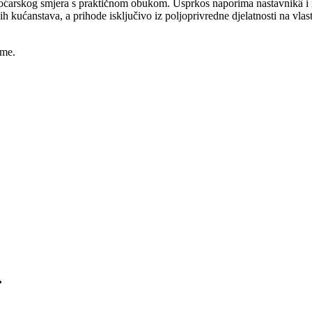
 voćarskog smjera s praktičnom obukom. Usprkos naporima nastavnikâ i 
h kućanstava, a prihode isključivo iz poljoprivredne djelatnosti na vl
ime.
.