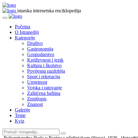
istarska internetska enciklopedija
Početna
O Istrapediji
Kategorije
Društvo
Gastronomija
Gospodarstvo
Književnost i jezik
Kultura i školstvo
Povijesna razdoblja
Sport i rekreacija
Umjetnost
Vojska i ratovanje
Zaštićena baština
Zemljopis
Znanost
Galerije
Teme
Kviz
Poljoprivredna škola u Pazinu s pčelinjakom (lijevo), 1926., (fotoarhi