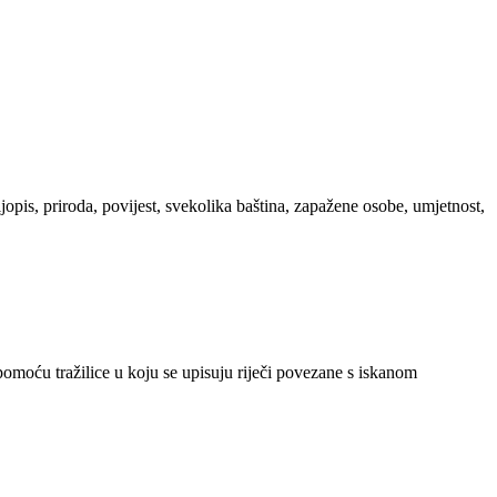
ljopis, priroda, povijest, svekolika baština, zapažene osobe, umjetnost,
 pomoću tražilice u koju se upisuju riječi povezane s iskanom