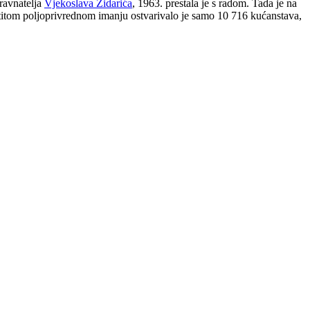
ravnatelja
Vjekoslava Zidarića
, 1963. prestala je s radom. Tada je na
astitom poljoprivrednom imanju ostvarivalo je samo 10 716 kućanstava,