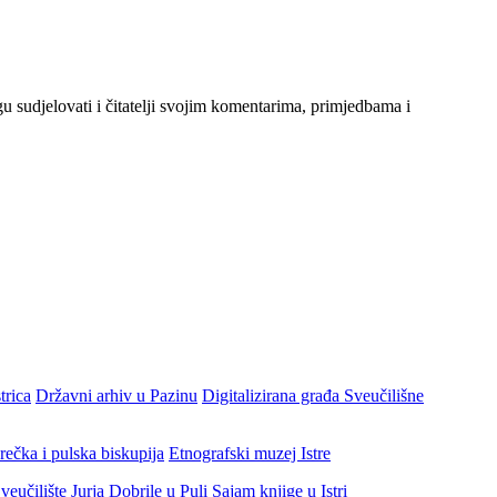
gu sudjelovati i čitatelji svojim komentarima, primjedbama i
trica
Državni arhiv u Pazinu
Digitalizirana građa Sveučilišne
rečka i pulska biskupija
Etnografski muzej Istre
veučilište Jurja Dobrile u Puli
Sajam knjige u Istri