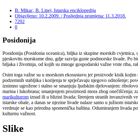
B. Mikac, B. Lipej, Istarska enciklopedija
Objavljeno: 10.2.2009. / Posljednja promjena: 11.3.2018.
7292
0
Posidonija
Posidonija (Posidonia oceanica), biljka iz skupine morskih cvjetnica,
pjeskovitu morskome dnu, gdje razvija guste podmorske livade. Po biol
biljaka i životinja, od kojih su mnoge gospodarski važne vrste riba, r
Osim toga važne su u morskom ekosustavu jer proizvode kisik kojim s
podzemnih stabljika i korijenja te sprječavaju njegovo odnošenje; pov
iznimno ugrožene i stalno se smanjuju ljudskim djelovanjem: ribol
marina i lukobrana; smanjenjem prozirnosti mora zbog onečišćenja; 
marikulturom
iznad ili u blizini livada; širenjem stranih invanzivnih vr
istarske obale, a danas se njezine livade nalaze samo u južnom istars
vrednuje se kao prirodna spomenička baština. Odumiranjem livada posid
kulturnu važnost.
Slike