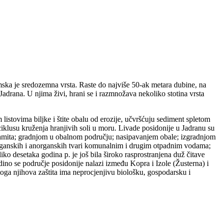
emska je sredozemna vrsta. Raste do najviše 50-ak metara dubine, na
Jadrana. U njima živi, hrani se i razmnožava nekoliko stotina vrsta
stovima biljke i štite obalu od erozije, učvršćuju sediment spletom
iklusu kruženja hranjivih soli u moru. Livade posidonije u Jadranu su
amita; gradnjom u obalnom području; nasipavanjem obale; izgradnjom
organskih i anorganskih tvari komunalnim i drugim otpadnim vodama;
liko desetaka godina p. je još bila široko rasprostranjena duž čitave
ino se područje posidonije nalazi između Kopra i Izole (Žusterna) i
toga njihova zaštita ima neprocjenjivu biološku, gospodarsku i