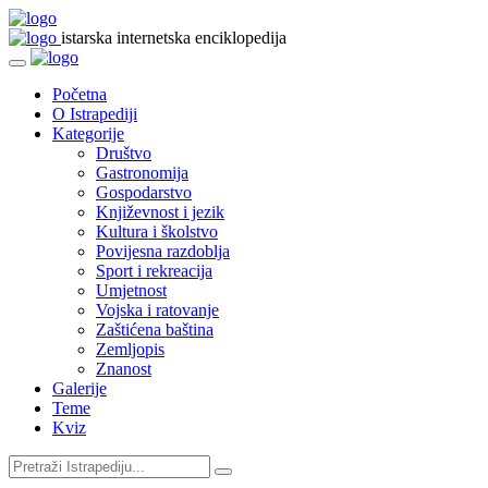
istarska internetska enciklopedija
Početna
O Istrapediji
Kategorije
Društvo
Gastronomija
Gospodarstvo
Književnost i jezik
Kultura i školstvo
Povijesna razdoblja
Sport i rekreacija
Umjetnost
Vojska i ratovanje
Zaštićena baština
Zemljopis
Znanost
Galerije
Teme
Kviz