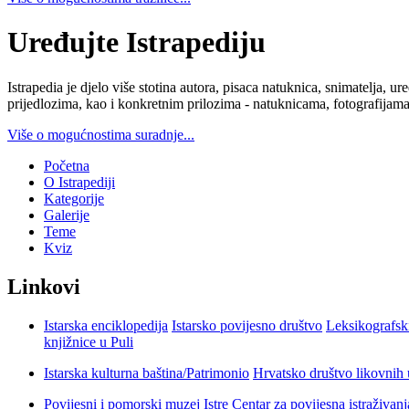
Uređujte Istrapediju
Istrapedia je djelo više stotina autora, pisaca natuknica, snimatelja,
prijedlozima, kao i konkretnim prilozima - natuknicama, fotografijama
Više o mogućnostima suradnje...
Početna
O Istrapediji
Kategorije
Galerije
Teme
Kviz
Linkovi
Istarska enciklopedija
Istarsko povijesno društvo
Leksikografsk
knjižnice u Puli
Istarska kulturna baština/Patrimonio
Hrvatsko društvo likovnih 
Povijesni i pomorski muzej Istre
Centar za povijesna istraživan