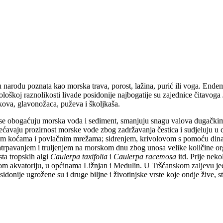
 u narodu poznata kao morska trava, porost, lažina, purić ili voga. End
oškoj raznolikosti livade posidonije najbogatije su zajednice čitavoga 
akova, glavonožaca, puževa i školjkaša.
e obogaćuju morska voda i sediment, smanjuju snagu valova dugačkim li
ećavaju prozirnost morske vode zbog zadržavanja čestica i sudjeluju u c
ovom koćama i povlačnim mrežama; sidrenjem, krivolovom s pomoću din
zatrpavanjem i truljenjem na morskom dnu zbog unosa velike količine 
sta tropskih algi
Caulerpa taxifolia
i
Caulerpa racemosa
itd. Prije neko
kom akvatoriju, u općinama Ližnjan i Medulin. U Tršćanskom zaljevu jed
onije ugrožene su i druge biljne i životinjske vrste koje ondje žive, s