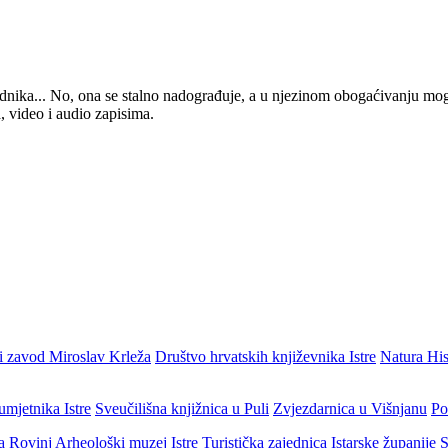
 urednika... No, ona se stalno nadograđuje, a u njezinom obogaćivanju mo
, video i audio zapisima.
i zavod Miroslav Krleža
Društvo hrvatskih književnika Istre
Natura His
umjetnika Istre
Sveučilišna knjižnica u Puli
Zvjezdarnica u Višnjanu
Po
ja Rovinj
Arheološki muzej Istre
Turistička zajednica Istarske županije
S