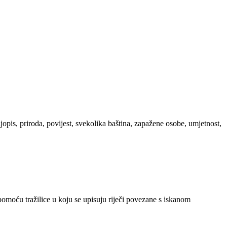
ljopis, priroda, povijest, svekolika baština, zapažene osobe, umjetnost,
 pomoću tražilice u koju se upisuju riječi povezane s iskanom