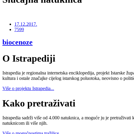
17.12.2017.
7599
biocenoze
O Istrapediji
Istrapedia je regionalna internetska enciklopedija, projekt Istarske žup
kultura i ostale značajke cijelog istarskog poluotoka, neovisno o poli
Više o projektu Istrapedia...
Kako pretraživati
Istrapedia sadrži više od 4.000 natuknica, a moguće ju je pretraživati 
natuknicom ili više njih.
Više o mogućnostima tražilice...