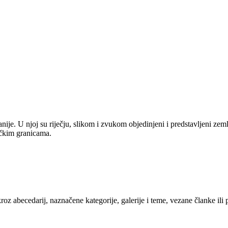
anije. U njoj su riječju, slikom i zvukom objedinjeni i predstavljeni zem
tičkim granicama.
kroz abecedarij, naznačene kategorije, galerije i teme, vezane članke ili