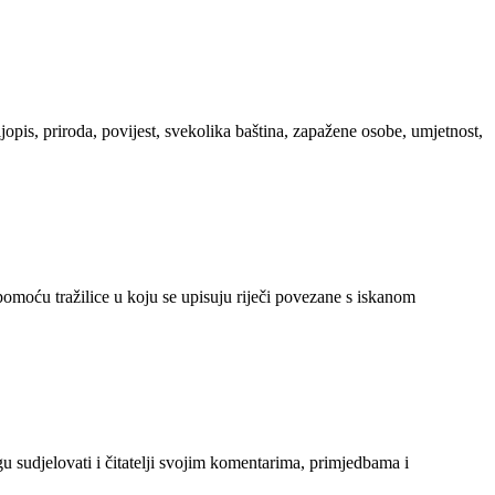
ljopis, priroda, povijest, svekolika baština, zapažene osobe, umjetnost,
 pomoću tražilice u koju se upisuju riječi povezane s iskanom
gu sudjelovati i čitatelji svojim komentarima, primjedbama i