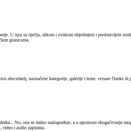
anije. U njoj su riječju, slikom i zvukom objedinjeni i predstavljeni zem
tičkim granicama.
kroz abecedarij, naznačene kategorije, galerije i teme, vezane članke ili
 urednika... No, ona se stalno nadograđuje, a u njezinom obogaćivanju mo
, video i audio zapisima.