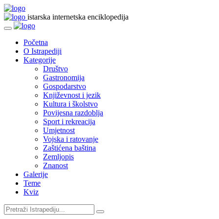
istarska internetska enciklopedija
Početna
O Istrapediji
Kategorije
Društvo
Gastronomija
Gospodarstvo
Književnost i jezik
Kultura i školstvo
Povijesna razdoblja
Sport i rekreacija
Umjetnost
Vojska i ratovanje
Zaštićena baština
Zemljopis
Znanost
Galerije
Teme
Kviz