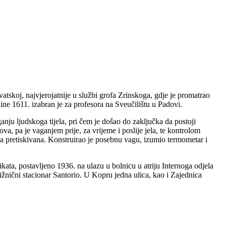
atskoj, najvjerojatnije u službi grofa Zrinskoga, gdje je promatrao
ne 1611. izabran je za profesora na Sveučilištu u Padovi.
anju ljudskoga tijela, pri čem je došao do zaključka da postoji
va, pa je vaganjem prije, za vrijeme i poslije jela, te kontrolom
uta pretiskivana. Konstruirao je posebnu vagu, izumio termometar i
kata, postavljeno 1936. na ulazu u bolnicu u atriju Internoga odjela
žnični stacionar Santorio. U Kopru jedna ulica, kao i Zajednica