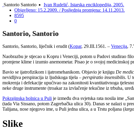
Santorio Santorio
Ivan Rudelić, Istarska enciklopedija, 2005.
Objavljeno: 15.2.2009. / Posljednja promjena: 14.11.2013.
8595
0
Santorio, Santorio
Santorio, Santorio, liječnik i erudit (
Kopar
, 29.III.1561. –
Venecija
, 7
Naobrazbu je stjecao u Kopru i Veneciji, potom u Padovi studirao filoz
promjene klime i izumio anemometar. Pisao je o svojoj medicinskoj pr
Bavio se ijatrofizikom i ijatromehanikom. Objavio je knjigu
De medici
nevidljiva perspiracija iz ljudskoga tijela –
perspiratio insensibilis
. U 
mokrenja i defekacije upućivao na zakonitosti kvantitativnoga tjelesn
neke druge instrumente (troakar za izvlačenje tekućine iz trbuha, uređa
Pokrajinska bolnica u Puli
je između dva svjetska rata nosila ime „Sant
(tada Via Sissano, potom Zagrebačka ulica 30). Danas se nalazi u pred
Talijana, nose njegovo ime, u Puli jedna ulica, a u Trstu poljana (
larg
Slike