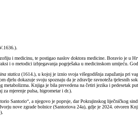
.V.1636.).
ofiju i medicinu, te postigao naslov doktora medicine. Boravio je u Hrv
aksi i o metodici izbjegavanja pogrješaka u medicinskom umijeću. Godi
na statica
(1614.), u kojoj je iznio svoja višegodišnja zapažanja pri vag
tom djelu dokazuje svoju spoznaju da je zdravlje ravnoteža tjelesnih soko
og metabolizma. Knjiga je bila prevedena na četiri jezika i pedesetak p
j za mjerenje pulsa, higrometar i dr.).
orio Santorio“, a njegovo je poprsje, dar Pokrajinskog liječničkog sindi
vorju nove zgrade bolnice (Santoriova 24a), gdje je 2024. otvoren Knji
o
).