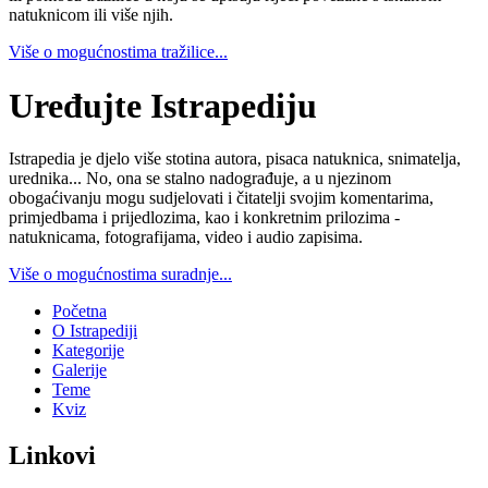
natuknicom ili više njih.
Više o mogućnostima tražilice...
Uređujte Istrapediju
Istrapedia je djelo više stotina autora, pisaca natuknica, snimatelja,
urednika... No, ona se stalno nadograđuje, a u njezinom
obogaćivanju mogu sudjelovati i čitatelji svojim komentarima,
primjedbama i prijedlozima, kao i konkretnim prilozima -
natuknicama, fotografijama, video i audio zapisima.
Više o mogućnostima suradnje...
Početna
O Istrapediji
Kategorije
Galerije
Teme
Kviz
Linkovi