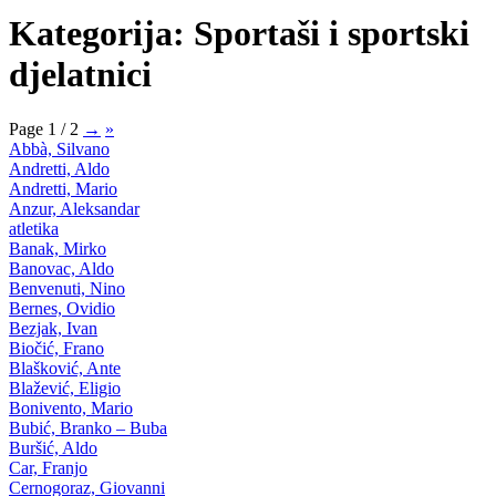
Kategorija: Sportaši i sportski
djelatnici
Page 1 / 2
→
»
Abbà, Silvano
Andretti, Aldo
Andretti, Mario
Anzur, Aleksandar
atletika
Banak, Mirko
Banovac, Aldo
Benvenuti, Nino
Bernes, Ovidio
Bezjak, Ivan
Biočić, Frano
Blašković, Ante
Blažević, Eligio
Bonivento, Mario
Bubić, Branko – Buba
Buršić, Aldo
Car, Franjo
Cernogoraz, Giovanni