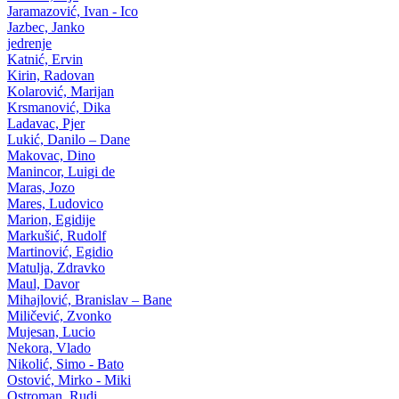
Jaramazović, Ivan - Ico
Jazbec, Janko
jedrenje
Katnić, Ervin
Kirin, Radovan
Kolarović, Marijan
Krsmanović, Dika
Ladavac, Pjer
Lukić, Danilo – Dane
Makovac, Dino
Manincor, Luigi de
Maras, Jozo
Mares, Ludovico
Marion, Egidije
Markušić, Rudolf
Martinović, Egidio
Matulja, Zdravko
Maul, Davor
Mihajlović, Branislav – Bane
Miličević, Zvonko
Mujesan, Lucio
Nekora, Vlado
Nikolić, Simo - Bato
Ostović, Mirko - Miki
Ostroman, Rudi