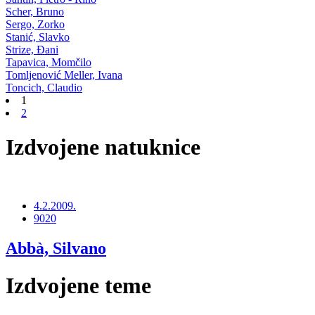
Scher, Bruno
Sergo, Zorko
Stanić, Slavko
Strize, Đani
Tapavica, Momčilo
Tomljenović Meller, Ivana
Toncich, Claudio
1
2
Izdvojene natuknice
4.2.2009.
9020
Abbà, Silvano
Izdvojene teme