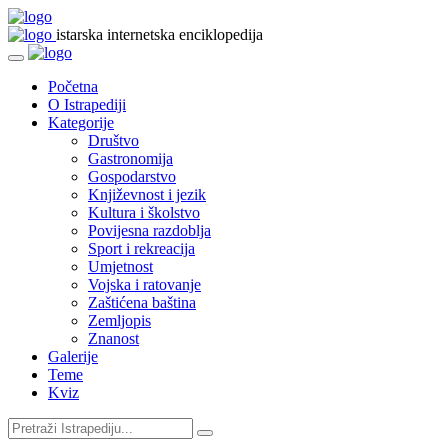
istarska internetska enciklopedija
Početna
O Istrapediji
Kategorije
Društvo
Gastronomija
Gospodarstvo
Književnost i jezik
Kultura i školstvo
Povijesna razdoblja
Sport i rekreacija
Umjetnost
Vojska i ratovanje
Zaštićena baština
Zemljopis
Znanost
Galerije
Teme
Kviz