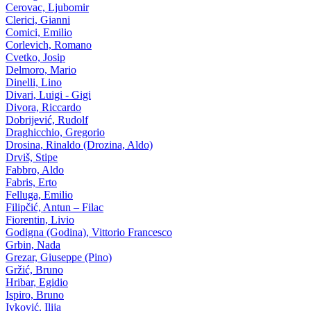
Cerovac, Ljubomir
Clerici, Gianni
Comici, Emilio
Corlevich, Romano
Cvetko, Josip
Delmoro, Mario
Dinelli, Lino
Divari, Luigi - Gigi
Divora, Riccardo
Dobrijević, Rudolf
Draghicchio, Gregorio
Drosina, Rinaldo (Drozina, Aldo)
Drviš, Stipe
Fabbro, Aldo
Fabris, Erto
Felluga, Emilio
Filipčić, Antun – Filac
Fiorentin, Livio
Godigna (Godina), Vittorio Francesco
Grbin, Nada
Grezar, Giuseppe (Pino)
Gržić, Bruno
Hribar, Egidio
Ispiro, Bruno
Ivković, Ilija