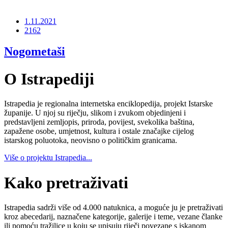
1.11.2021
2162
Nogometaši
O Istrapediji
Istrapedia je regionalna internetska enciklopedija, projekt Istarske
županije. U njoj su riječju, slikom i zvukom objedinjeni i
predstavljeni zemljopis, priroda, povijest, svekolika baština,
zapažene osobe, umjetnost, kultura i ostale značajke cijelog
istarskog poluotoka, neovisno o političkim granicama.
Više o projektu Istrapedia...
Kako pretraživati
Istrapedia sadrži više od 4.000 natuknica, a moguće ju je pretraživati
kroz abecedarij, naznačene kategorije, galerije i teme, vezane članke
ili pomoću tražilice u koju se upisuju riječi povezane s iskanom