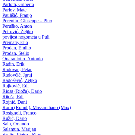
Parlotti, Gilberto
Parlov, Mate
Paulišić, Franjo
Perentin, Giuseppe – Pino
Peruško, Anton
Petrović, Željko
povijest nogometa u Puli
Premate, Elio
Prodan, Emilio
Prodan, Stelio
Quarantotto, Antonio
Radin, Erik
Radovan, Petar
Radovčić, Juraj
Radošević, Željko
Rajković, Edi
Riosa (Rioža), Dario
Ritoša, Edi
Rojnić, Đani
Romi (Romih), Massimiliano (Max)
Rosignoli, Franco
Ružić, Dario
Sain, Orlando
Salamun, Marijan
Santin, Pietro - Rino