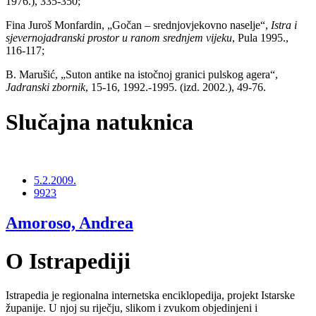
1976.), 335-350;
Fina Juroš Monfardin, „Gočan – srednjovjekovno naselje“,
Istra i
sjevernojadranski prostor u ranom srednjem vijeku
, Pula 1995.,
116-117;
B. Marušić, „Suton antike na istočnoj granici pulskog agera“,
Jadranski zbornik
, 15-16, 1992.-1995. (izd. 2002.), 49-76.
Slučajna natuknica
5.2.2009.
9923
Amoroso, Andrea
O Istrapediji
Istrapedia je regionalna internetska enciklopedija, projekt Istarske
županije. U njoj su riječju, slikom i zvukom objedinjeni i