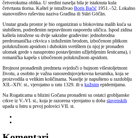
četverokutna oblika. U sredini naselja bila je istaknuta kula
četvrtasta tlorisa. Kaštel je istraživao
Boris Baćić
1951.–52. Lokalno
stanovništvo ruševinu naziva Gradȉna ili Stȃri Gōčȁn.
Unutar grada prostor je bio organiziran u blokovima malih kuća sa
stubištem, podređenim nepravilnom rasporedu uličica. Ispod zidina
kaštela istražene su dvije sakralne građevine: jednobrodna
predromanička crkvica s izduženim brodom, izbočenom plitkom
polukružnom apsidom i dubokim svetištem (u njoj je pronađen
ulomak grede s nasuprotno postavljenim užljebljenim šesticama), i
romanička kapela s izbočenom polukružnom apsidom.
Brojnost pronađenih predmeta svjedoči o bujnom višestoljetnom
životu, a osobito je važna ranosrednjovjekovna keramika, koja se
proizvodila u velikim količinama. Naselje je napušteno u razdoblju
XII.–XIV. st., vjerojatno u ratu 1329. ili u
kužnim
epidemijama.
Na Rogaticama u blizini Gočana pronađeni su ostatci grobljanske
crkve iz V.-VI. st., koja je razorena vjerojatno u doba
slavenskih
upada u Istru u prvoj polovici VII. st.
Komentari