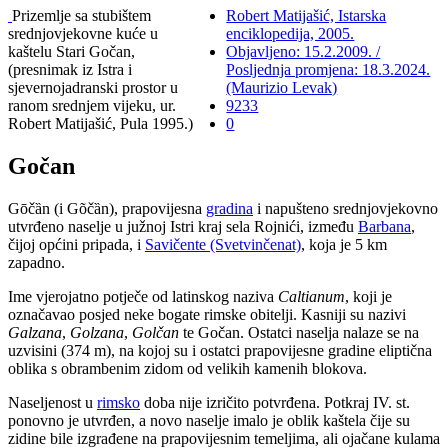
Prizemlje sa stubištem
Robert Matijašić, Istarska
srednjovjekovne kuće u
enciklopedija, 2005.
kaštelu Stari Gočan,
Objavljeno: 15.2.2009. /
(presnimak iz Istra i
Posljednja promjena: 18.3.2024.
sjevernojadranski prostor u
(Maurizio Levak)
ranom srednjem vijeku, ur.
9233
Robert Matijašić, Pula 1995.)
0
Gočan
Gōčȁn (i Gõčȁn), prapovijesna
gradina
i napušteno srednjovjekovno
utvrđeno naselje u južnoj Istri kraj sela Rojnići, između
Barbana
,
čijoj općini pripada, i
Savičente (Svetvinčenat)
, koja je 5 km
zapadno.
Ime vjerojatno potječe od latinskog naziva
Caltianum
, koji je
označavao posjed neke bogate rimske obitelji. Kasniji su nazivi
Galzana
,
Golzana
,
Golčan
te Gočan. Ostatci naselja nalaze se na
uzvisini (374 m), na kojoj su i ostatci prapovijesne gradine eliptična
oblika s obrambenim zidom od velikih kamenih blokova.
Naseljenost u
rimsko
doba nije izričito potvrđena. Potkraj IV. st.
ponovno je utvrđen, a novo naselje imalo je oblik kaštela čije su
zidine bile izgrađene na prapovijesnim temeljima, ali ojačane kulama