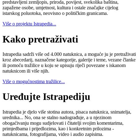
predstavljeni zemljopis, priroda, povijest, svekolika baština,
zapažene osobe, umjetnost, kultura i ostale značajke cijelog
istarskog poluotoka, neovisno o političkim granicama.
Više o projektu Istrapedia...
Kako pretraživati
Istrapedia sadrži više od 4.000 natuknica, a moguće ju je pretraživati
kroz abecedarij, naznačene kategorije, galerije i teme, vezane članke
ili pomoću tražilice u koju se upisuju riječi povezane s iskanom
natuknicom ili više njih.
Više o mogućnostima tražilice...
Uređujte Istrapediju
Istrapedia je djelo više stotina autora, pisaca natuknica, snimatelja,
urednika... No, ona se stalno nadograđuje, a u njezinom
obogaćivanju mogu sudjelovati i čitatelji svojim komentarima,
primjedbama i prijedlozima, kao i konkretnim prilozima -
natuknicama, fotografijama, video i audio zapisima.