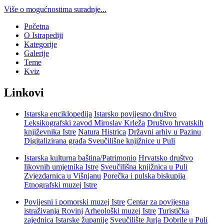
Više o mogućnostima suradnje...
Početna
O Istrapediji
Kategorije
Galerije
Teme
Kviz
Linkovi
Istarska enciklopedija
Istarsko povijesno društvo
Leksikografski zavod Miroslav Krleža
Društvo hrvatskih
književnika Istre
Natura Histrica
Državni arhiv u Pazinu
Digitalizirana građa Sveučilišne knjižnice u Puli
Istarska kulturna baština/Patrimonio
Hrvatsko društvo
likovnih umjetnika Istre
Sveučilišna knjižnica u Puli
Zvjezdarnica u Višnjanu
Porečka i pulska biskupija
Etnografski muzej Istre
Povijesni i pomorski muzej Istre
Centar za povijesna
istraživanja Rovinj
Arheološki muzej Istre
Turistička
zajednica Istarske županije
Sveučilište Jurja Dobrile u Puli