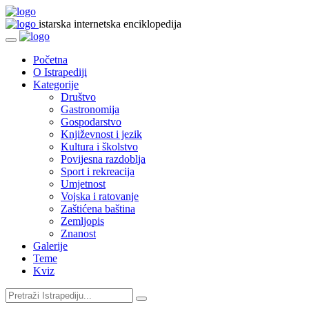
istarska internetska enciklopedija
Početna
O Istrapediji
Kategorije
Društvo
Gastronomija
Gospodarstvo
Književnost i jezik
Kultura i školstvo
Povijesna razdoblja
Sport i rekreacija
Umjetnost
Vojska i ratovanje
Zaštićena baština
Zemljopis
Znanost
Galerije
Teme
Kviz