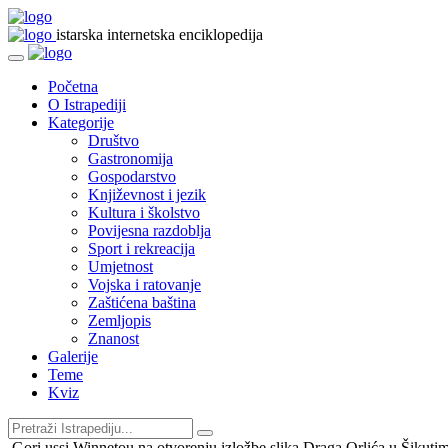
istarska internetska enciklopedija
Početna
O Istrapediji
Kategorije
Društvo
Gastronomija
Gospodarstvo
Književnost i jezik
Kultura i školstvo
Povijesna razdoblja
Sport i rekreacija
Umjetnost
Vojska i ratovanje
Zaštićena baština
Zemljopis
Znanost
Galerije
Teme
Kviz
Gori ussi Winnetou na otvorenju izložbe slika Draga Orlića u Šikutim