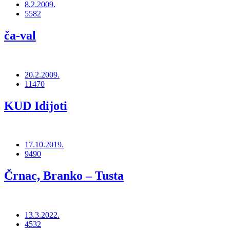
8.2.2009.
5582
ča-val
20.2.2009.
11470
KUD Idijoti
17.10.2019.
9490
Črnac, Branko – Tusta
13.3.2022.
4532