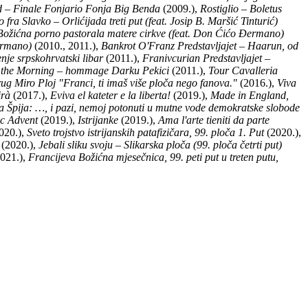
 – Finale Fonjario Fonja Big Benda
(2009.),
Rostiglio – Boletus
 fra Slavko – Orlićijada treti put (feat. Josip B. Maršić Tinturić)
Božićna porno pastorala matere cirkve (feat. Don Ćićo Đermano)
Đermano)
(2010., 2011.),
Bankrot O'Franz Predstavljajet – Haarun, od
nje srpskohrvatski libar
(2011.),
Franivcurian Predstavljajet –
 in the Morning – hommage Darku Pekici
(2011.),
Tour Cavalleria
drug Miro Ploj "Franci, ti imaš više ploča nego fanova."
(2016.),
Viva
irà
(2017.),
Eviva el kateter e la liberta!
(2019.),
Made in England,
a Špija: …, i pazi, nemoj potonuti u mutne vode demokratske slobode
c Advent
(2019.),
Istrijanke
(2019.),
Ama l'arte tieniti da parte
020.),
Sveto trojstvo istrijanskih patafizičara, 99. ploča 1. Put
(2020.),
(2020.),
Jebali sliku svoju – Slikarska ploča (99. ploča četrti put)
021.),
Francijeva Božićna mjesečnica, 99. peti put u treten putu,