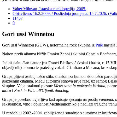
Valter Milovan, Istarska enciklopedija, 2005.
Objavljeno: 16.2.2009. / Posljednja promjena: 15.7.2026. (Val
11457
0
Gori ussi Winnetou
Gori ussi Winnetou (GUW), neformalna rock skupina iz
Pule
nastala 
Nakon prvih albuma bližih Franku Zappi i skupini Captain Beefheart,
Jedini stalni član i autor jest Franci Blašković (vokal i basist, r. 15.
objavljenih) albuma te pratećeg vokala Gianfranca Macana, kroz skupinu
Grupa plijeni osebujnošću stila, smislom za humor, sklonošću parodiji
glazbenim citatima. Među autorima stihova prve faze, uz samog Blaško
skupine. Valja istaknuti pjesme
Mens sana in malvasia istriana
, portr
mora
i
Rock in Pula all'Uljanik dancing
.
Grupa je posebno uvjerljiva kad opisuje sjećanja na prošla vremena, ra
seksualnost, vino i opijenost Mediteranom koja nadilazi tragične trenut
U razdoblju 2002.-2004. zabilježene i suradnje s autorima iz knjiž