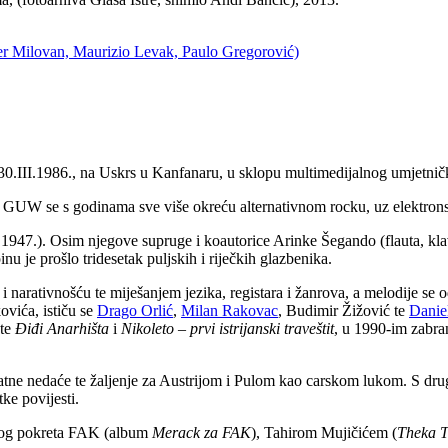
ter Milovan, Maurizio Levak, Paulo Gregorović)
30.III.1986., na Uskrs u Kanfanaru, u sklopu multimedijalnog umjetničk
 GUW se s godinama sve više okreću alternativnom rocku, uz elektrons
VII.1947.). Osim njegove supruge i koautorice Arinke Šegando (flauta, klavi
 je prošlo tridesetak puljskih i riječkih glazbenika.
 i narativnošću te miješanjem jezika, registara i žanrova, a melodije s
vića, ističu se
Drago Orlić
,
Milan Rakovac
, Budimir Žižović te
Danie
ete
Điđi Anarhišta
i
Nikoleto – prvi istrijanski traveštit
, u 1990-im zabr
tne nedaće te žaljenje za Austrijom i Pulom kao carskom lukom. S druge s
ke povijesti.
evnog pokreta FAK (album
Merack za FAK
), Tahirom Mujičićem (
Theka T