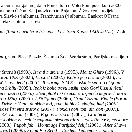
aest albuma na godinu, da bi koncertom u Voloskom početkom 2009.
ermanom Ćićom Senjanovićem te Bojanom Žižovićem i uvijek
a Slavko (4 albuma), Francivurian (4 albuma), Bankrot O'Franz
relazi stotinu naslova.
ra (
Tour Ciavalleria Istriana - Live from Koper 14.01.2012.
) i Zadra
ina
), One Piece Puzzle, Žoambo Žoet Workestrao, Partijskom ćelijom
 Stronz’s
(1993.),
Istra ti materina
(1995.),
Monte Ghiro
(1996.),
V
ck za FAK
(2002.),
Etnocid
(2002.),
Kobra je u brajdi
(2003.),
So
ić is not dead
(2005.),
Tartaruga S.M.S. – Iska je smisao di ga ni,
na Srbiju
(2005.),
Ipak je bolje travu pušiti nego Gori Ussi slušati!
una bestia
(2005.),
Idem platit neke račune, usput ću napraviti novu
ena 18ta)
, (2005.),
Is*tri*janci
(2006.),
Gran Cazzata Finale (Porno
,
Drive in Yugo, thinking red, paint in black, singing bad
(2006.),
k se širi vira Isusova
(2007.),
Poklon bon–ton–din-don
(2007.),
,
43. istarska
(2007.),
Bojanova stotka
(2007.),
Istra bička
a looking eli vedute snifonike pizdomerdoze... eli sotto voce, masaжe
2008.),
Pupobljak – Hommage Partijskoj ćeliji
(2008.),
After Shawe
ravo!)
(2008.),
Fonja Big Bend – Tko tebe kamenom, ti njega