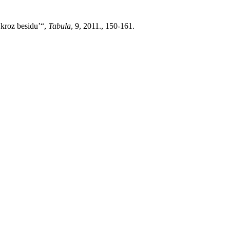
 kroz besidu
ʼ
“,
Tabula
, 9, 2011., 150-161.