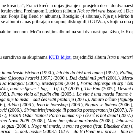
 a ne kreacija", Franci kreće u objavljivanje u prosjeku deset do dvan
je s feralovcima Predragom Lucićem (album
Nek se širi vira Isusova
) i Đ
a: Fonja Big Bend (4 albuma), Rostiglio (4 albuma), Nja nja Mirko fr
Ti se albumi danas pribrajaju ukupnoj diskografiji GUW-a, s kojima ona p
inalnim imenom. Među novijim albumima su i dva nastupa uživo, iz Kop
nu surađivao sa skupinama
KUD Idijoti
(zajednički album
Istra ti mater
in malvasia istriana
(1990.),
Ich bin du bist und amen
(1992.),
Rolling
aka (Ljetopis hvarski 1997.)
(2000.),
Daž daždi miš prdi
(2001.),
Mera
l za Radojicu
(2004.),
Masterplan
(2004.),
Porno depresija eli srp i ček
čku, budi se Sjever i Jug,.... Uf, Uf!
(2005.),
The End
(2005.),
Desant 
005.),
Fumo viola eli pizdin dim
(2005.),
La vita è una merda l'uomo è 
 nije to ništa – sad ćeš vidit pizdariju
(2005.),
Amaro bičoto (Izgublj
6.),
Addio
(2006.),
Jebo te horoskop
(2006.),
Naguzi se ljubavi
(2006.)
ović
(2006.),
Sirimmirissjeneboje ili patetika postoperatorija
(2007.),
Ne
7.),
Pazi!!! Oštar lizator! Porno klinika srp i čekić is not dead!
(2007.)
Sretna Nova 2008.
(2008.),
More bre splash martovska
(2008.),
Jebosteri
 se guzi
(2008.),
Noge mi smrde, u srcu su govna (feat. Bluesker duo)
(
riča – 5. god. poslije
(2008.),
Od A – do Я (Fredi je u pravu – Ima p