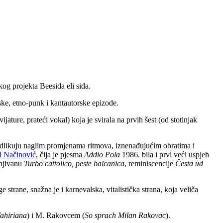
og projekta Beesida eli sida.
ke, etno-punk i kantautorske epizode.
jature, prateći vokal) koja je svirala na prvih šest (od stotinjak
e odlikuju naglim promjenama ritmova, iznenađujućim obratima i
l Načinović
, čija je pjesma
Addio Pola
1986. bila i prvi veći uspjeh
anjivanu
Turbo cattolico, peste balcanica
, reminiscencije
Česta ud
trane, snažna je i karnevalska, vitalistička strana, koja veliča
ahiriana
) i M. Rakovcem (
So sprach Milan Rakovac
).