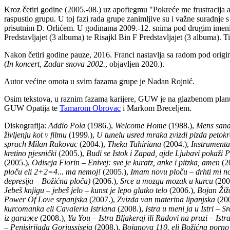
Kroz četiri godine (2005.-08.) uz apoftegmu "Pokreće me frustracija
raspustio grupu. U toj fazi rada grupe zanimljive su i važne suradn
prisutnim D. Orlićem. U godinama 2009.-12. snima pod drugim imenim
Predstavljajet (3 albuma) te Risajkl Bin F Predstavljajet (3 albuma). 
Nakon četiri godine pauze, 2016. Franci nastavlja sa radom pod orig
(
In koncert, Zadar snova 2002.
, objavljen 2020.).
Autor većine omota u svim fazama grupe je Nadan Rojnić.
Osim tekstova, u raznim fazama karijere, GUW je na glazbenom pla
GUW Opatija te
Tamarom Obrovac
i Markom Breceljem.
Diskografija:
Addio Pola
(1986.),
Welcome Home
(1988.),
Mens sana 
življenju kot v filmu
(1999.),
U tunelu usred mraka zvizdi pizda petokr
sprach Milan Rakovac
(2004.),
Theka Tahiriana
(2004.),
Instrumenta
kretino pjesnički
(2005.),
Budi se Istok i Zapad, ajde Ljubavi pokaži Pi
(2005.),
Odiseja Fiorin – Enivej: sve je kuratz, anke i pitzka, amen
(2
ploču eli 2+2=4... ma nemoj!
(2005.),
Imam novu ploču – drhti mi noga
depresija – Božićna ploča)
(2006.),
Srce u mozgu mozak u kurcu
(200
Jebeš knjigu – jebeš jelo – kunst je lepo glatko telo
(2006.),
Bojan Žiž
Power Of Love srpanjska
(2007.),
Zvizda van materina lipanjska
(200
kurcomanka eli Cavaleria Istriana
(2008.),
Istra u meni ja u Istri – 
iz garaжe
(2008.),
Yu You – Istra Bljakeraj ili Radovi na pruzi – Istra
– Penisirijada Goriussiseja
(2008.),
Bojanova 110. eli Božićna porno p