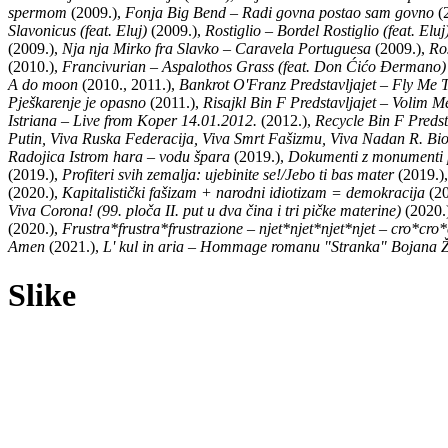
spermom
(2009.),
Fonja Big Bend – Radi govna postao sam govno
(
Slavonicus (feat. Eluj)
(2009.),
Rostiglio – Bordel Rostiglio (feat. Eluj
(2009.),
Nja nja Mirko fra Slavko – Caravela Portuguesa
(2009.),
Ro
(2010.),
Francivurian – Aspalothos Grass (feat. Don Ćićo Đermano)
A do moon
(2010., 2011.),
Bankrot O'Franz Predstavljajet – Fly Me
Pješkarenje je opasno
(2011.),
Risajkl Bin F Predstavljajet – Volim M
Istriana – Live from Koper 14.01.2012.
(2012.),
Recycle Bin F Predsta
Putin, Viva Ruska Federacija, Viva Smrt Fašizmu, Viva Nadan R. B
Radojica Istrom hara – vodu špara
(2019.),
Dokumenti z monumenti 
(2019.),
Profiteri svih zemalja: ujebinite se!/Jebo ti bas mater
(2019.)
(2020.),
Kapitalistički fašizam + narodni idiotizam = demokracija
(20
Viva Corona! (99. ploča II. put u dva čina i tri pičke materine)
(2020.
(2020.),
Frustra*frustra*frustrazione – njet*njet*njet*njet – cro*cro
Amen
(2021.),
L' kul in aria – Hommage romanu "Stranka" Bojana Ži
Slike