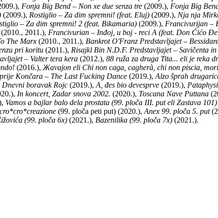
2009.),
Fonja Big Bend – Non xe due senza tre
(2009.),
Fonja Big Bend
)
(2009.),
Rostiglio – Za dim spremni! (feat. Eluj)
(2009.),
Nja nja Mirko
stiglio – Za dim spremni! 2 (feat. Bikamaria)
(2009.),
Francivurijan – 
(2010., 2011.),
Francivurian – Inđoj, u boj - reci A (feat. Don Ćićo 
 To The Marx
(2010., 2011.),
Bankrot O'Franz Predstavljajet – Bessidare
enzu pri koritu
(2011.),
Risajkl Bin N.D.F. Predstavljajet – Savičenta
vljajet – Valter tera kera
(2012.),
88 ruža za druga Tita... eli je reka 
iondo!
(2016.),
Жavajon eli Chi non caga, cagherà, chi non piscia, mor
prije Končara – The Last Fucking Dance
(2019.),
Alzo šprah drugaric
,
Dnevni boravak Rojc
(2019.),
A, đes bio devesprve
(2019.),
Pataphysi
20.),
In koncert, Zadar snova 2002.
(2020.),
Toscana Nave Puttana
(2
),
Vamos a bajlar balo dela prostata (99. ploča III. put eli Zastava 101)
*cro*cro*creazione
(99. ploča peti put) (2020.),
Anex 99. ploča 5. put
(2
žovića (99. ploča 6x)
(2021.),
Bazenilika (99. ploča 7x)
(2021.).