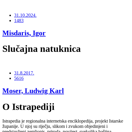
31.10.2024.
1483
Misdaris, Igor
Slučajna natuknica
31.8.2017.
5616
Moser, Ludwig Karl
O Istrapediji
Istrapedia je regionalna internetska enciklopedija, projekt Istarske
županije. U njoj su riječju, slikom i zvukom objedinjeni i
predstavljeni zemljopis, priroda, povijest, svekolika baština,