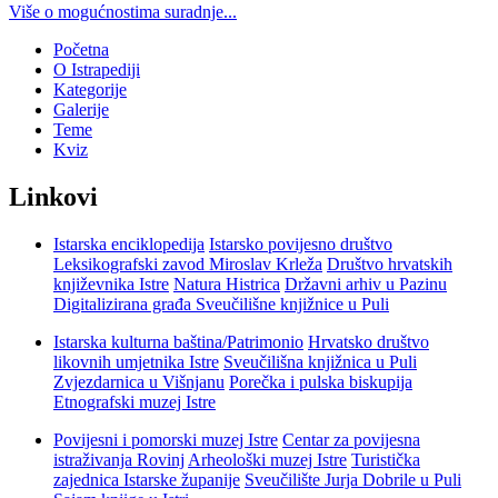
Više o mogućnostima suradnje...
Početna
O Istrapediji
Kategorije
Galerije
Teme
Kviz
Linkovi
Istarska enciklopedija
Istarsko povijesno društvo
Leksikografski zavod Miroslav Krleža
Društvo hrvatskih
književnika Istre
Natura Histrica
Državni arhiv u Pazinu
Digitalizirana građa Sveučilišne knjižnice u Puli
Istarska kulturna baština/Patrimonio
Hrvatsko društvo
likovnih umjetnika Istre
Sveučilišna knjižnica u Puli
Zvjezdarnica u Višnjanu
Porečka i pulska biskupija
Etnografski muzej Istre
Povijesni i pomorski muzej Istre
Centar za povijesna
istraživanja Rovinj
Arheološki muzej Istre
Turistička
zajednica Istarske županije
Sveučilište Jurja Dobrile u Puli