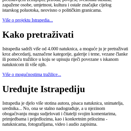
zapažene osobe, umjetnost, kultura i ostale značajke cijelog
istarskog poluotoka, neovisno o političkim granicama.
Više o projektu Istrapedia...
Kako pretraživati
Istrapedia sadrži više od 4.000 natuknica, a moguće ju je pretraživati
kroz abecedarij, naznačene kategorije, galerije i teme, vezane članke
ili pomoću tražilice u koju se upisuju riječi povezane s iskanom
natuknicom ili više njih.
Više o mogućnostima tražilice...
Uređujte Istrapediju
Istrapedia je djelo više stotina autora, pisaca natuknica, snimatelja,
urednika... No, ona se stalno nadograđuje, a u njezinom
obogaćivanju mogu sudjelovati i čitatelji svojim komentarima,
primjedbama i prijedlozima, kao i konkretnim prilozima -
natuknicama, fotografijama, video i audio zapisima.