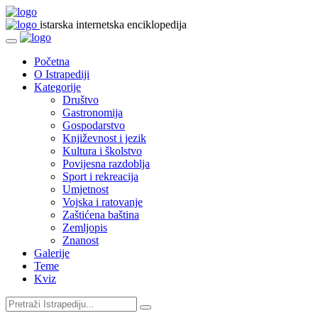
istarska internetska enciklopedija
Početna
O Istrapediji
Kategorije
Društvo
Gastronomija
Gospodarstvo
Književnost i jezik
Kultura i školstvo
Povijesna razdoblja
Sport i rekreacija
Umjetnost
Vojska i ratovanje
Zaštićena baština
Zemljopis
Znanost
Galerije
Teme
Kviz