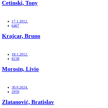
Cetinski, Tony
17.1.2012.
6467
Krajcar, Bruno
18.1.2012.
8238
Morosin, Livio
30.9.2024.
2959
Zlatanović, Bratislav