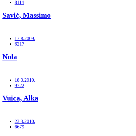
8114
Savić, Massimo
17.8.2009.
6217
Nola
18.3.2010.
9722
Vuica, Alka
23.3.2010.
6679