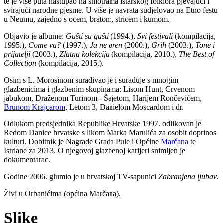
te je više puta nastupao na smotrama istarskog folklora pjevajući i
svirajući narodne pjesme. U više je navrata sudjelovao na Etno festu
u Neumu, zajedno s ocem, bratom, stricem i kumom.
Objavio je albume:
Gušti su gušti
(1994.),
Svi festivali
(kompilacija,
1995.),
Come va?
(1997.),
Ja ne gren
(2000.),
Grih
(2003.),
Tone i
prijatelji
(2003.),
Zlatna kolekcija
(kompilacija, 2010.),
The Best of
Collection
(kompilacija, 2015.).
Osim s L. Morosinom surađivao je i surađuje s mnogim
glazbenicima i glazbenim skupinama: Lisom Hunt, Crvenom
jabukom, Draženom Turinom - Šajetom, Harijem Rončevićem,
Brunom Krajcarom
, Letom 3, Danielom Moscardom i dr.
Odlukom predsjednika Republike Hrvatske 1997. odlikovan je
Redom Danice hrvatske s likom Marka Marulića za osobit doprinos
kulturi. Dobitnik je Nagrade Grada Pule i Općine
Marčana
te
Istriane za 2013. O njegovoj glazbenoj karijeri snimljen je
dokumentarac.
Godine 2006. glumio je u hrvatskoj TV-sapunici
Zabranjena ljubav
.
Živi u Orbanićima (općina Marčana).
Slike