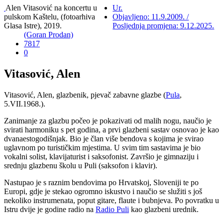
Alen Vitasović na koncertu u
Ur.
pulskom Kaštelu, (fotoarhiva
Objavljeno: 11.9.2009. /
Glasa Istre), 2019.
Posljednja promjena: 9.12.2025.
(Goran Prodan)
7817
0
Vitasović, Alen
Vitasović, Alen, glazbenik, pjevač zabavne glazbe (
Pula
,
5.VII.1968.).
Zanimanje za glazbu počeo je pokazivati od malih nogu, naučio je
svirati harmoniku s pet godina, a prvi glazbeni sastav osnovao je kao
dvanaestogodišnjak. Bio je član više bendova s kojima je svirao
uglavnom po turističkim mjestima. U svim tim sastavima je bio
vokalni solist, klavijaturist i saksofonist. Završio je gimnaziju i
srednju glazbenu školu u Puli (saksofon i klavir).
Nastupao je s raznim bendovima po Hrvatskoj, Sloveniji te po
Europi, gdje je stekao ogromno iskustvo i naučio se služiti s još
nekoliko instrumenata, poput gitare, flaute i bubnjeva. Po povratku u
Istru dvije je godine radio na
Radio Puli
kao glazbeni urednik.