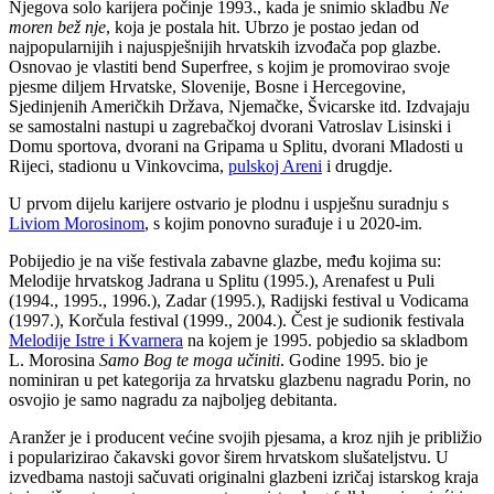
Njegova solo karijera počinje 1993., kada je snimio skladbu
Ne
moren bež nje
, koja je postala hit. Ubrzo je postao jedan od
najpopularnijih i najuspješnijih hrvatskih izvođača pop glazbe.
Osnovao je vlastiti bend Superfree, s kojim je promovirao svoje
pjesme diljem Hrvatske, Slovenije, Bosne i Hercegovine,
Sjedinjenih Američkih Država, Njemačke, Švicarske itd. Izdvajaju
se samostalni nastupi u zagrebačkoj dvorani Vatroslav Lisinski i
Domu sportova, dvorani na Gripama u Splitu, dvorani Mladosti u
Rijeci, stadionu u Vinkovcima,
pulskoj Areni
i drugdje.
U prvom dijelu karijere ostvario je plodnu i uspješnu suradnju s
Liviom Morosinom
, s kojim ponovno surađuje i u 2020-im.
Pobijedio je na više festivala zabavne glazbe, među kojima su:
Melodije hrvatskog Jadrana u Splitu (1995.), Arenafest u Puli
(1994., 1995., 1996.), Zadar (1995.), Radijski festival u Vodicama
(1997.), Korčula festival (1999., 2004.). Čest je sudionik festivala
Melodije Istre i Kvarnera
na kojem je 1995. pobjedio sa skladbom
L. Morosina
Samo Bog te moga učiniti
. Godine 1995. bio je
nominiran u pet kategorija za hrvatsku glazbenu nagradu Porin, no
osvojio je samo nagradu za najboljeg debitanta.
Aranžer je i producent većine svojih pjesama, a kroz njih je približio
i popularizirao čakavski govor širem hrvatskom slušateljstvu. U
izvedbama nastoji sačuvati originalni glazbeni izričaj istarskog kraja