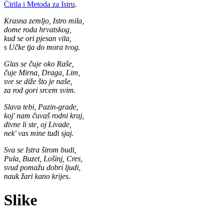
Ćirila i Metoda za Istru
.
Krasna zemljo, Istro mila,
dome roda hrvatskog,
kud se ori pjesan vila,
s Učke tja do mora tvog.
Glas se čuje oko Raše,
čuje Mirna, Draga, Lim,
sve se diže što je naše,
za rod gori srcem svim.
Slava tebi, Pazin-grade,
koj' nam čuvaš rodni kraj,
divne li ste, oj Livade,
nek' vas mine tuđi sjaj.
Sva se Istra širom budi,
Pula, Buzet, Lošinj, Cres,
svud pomažu dobri ljudi,
nauk žari kano krijes.
Slike