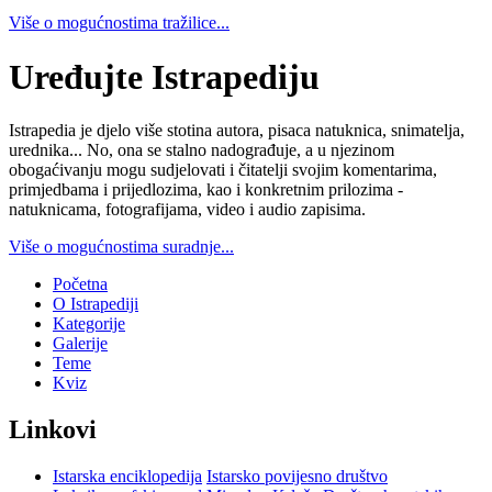
Više o mogućnostima tražilice...
Uređujte Istrapediju
Istrapedia je djelo više stotina autora, pisaca natuknica, snimatelja,
urednika... No, ona se stalno nadograđuje, a u njezinom
obogaćivanju mogu sudjelovati i čitatelji svojim komentarima,
primjedbama i prijedlozima, kao i konkretnim prilozima -
natuknicama, fotografijama, video i audio zapisima.
Više o mogućnostima suradnje...
Početna
O Istrapediji
Kategorije
Galerije
Teme
Kviz
Linkovi
Istarska enciklopedija
Istarsko povijesno društvo