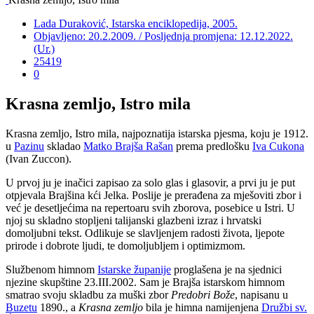
Lada Duraković, Istarska enciklopedija, 2005.
Objavljeno: 20.2.2009. / Posljednja promjena: 12.12.2022.
(Ur.)
25419
0
Krasna zemljo, Istro mila
Krasna zemljo, Istro mila, najpoznatija istarska pjesma, koju je 1912.
u
Pazinu
skladao
Matko Brajša Rašan
prema predlošku
Iva Cukona
(Ivan Zuccon).
U prvoj ju je inačici zapisao za solo glas i glasovir, a prvi ju je put
otpjevala Brajšina kći Jelka. Poslije je prerađena za mješoviti zbor i
već je desetljećima na repertoaru svih zborova, posebice u Istri. U
njoj su skladno stopljeni talijanski glazbeni izraz i hrvatski
domoljubni tekst. Odlikuje se slavljenjem radosti života, ljepote
prirode i dobrote ljudi, te domoljubljem i optimizmom.
Službenom himnom
Istarske županije
proglašena je na sjednici
njezine skupštine 23.III.2002. Sam je Brajša istarskom himnom
smatrao svoju skladbu za muški zbor
Predobri Bože
, napisanu u
Buzetu
1890., a
Krasna zemljo
bila je himna namijenjena
Družbi sv.