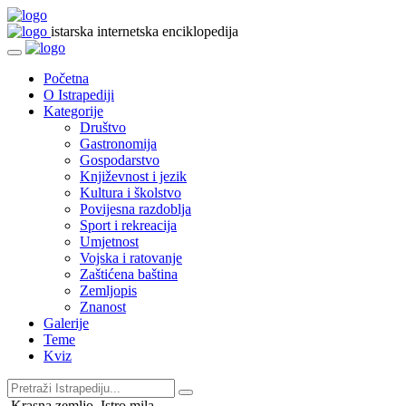
istarska internetska enciklopedija
Početna
O Istrapediji
Kategorije
Društvo
Gastronomija
Gospodarstvo
Književnost i jezik
Kultura i školstvo
Povijesna razdoblja
Sport i rekreacija
Umjetnost
Vojska i ratovanje
Zaštićena baština
Zemljopis
Znanost
Galerije
Teme
Kviz
Krasna zemljo, Istro mila