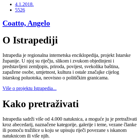
4.1.2018.
5526
Coatto, Angelo
O Istrapediji
Istrapedia je regionalna internetska enciklopedija, projekt Istarske
županije. U njoj su riječju, slikom i zvukom objedinjeni i
predstavljeni zemljopis, priroda, povijest, svekolika baština,
zapažene osobe, umjetnost, kultura i ostale značajke cijelog
istarskog poluotoka, neovisno o političkim granicama.
Više o projektu Istrapedia...
Kako pretraživati
Istrapedia sadrži više od 4.000 natuknica, a moguće ju je pretraživati
kroz abecedarij, naznačene kategorije, galerije i teme, vezane članke
ili pomoću tražilice u koju se upisuju riječi povezane s iskanom
natuknicom ili više njih.