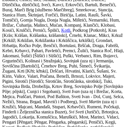
D
ȕ
ričićka, d
ȕ
ričićki], Iveći, Kavci, Erkovčići, Bartuli, Benečići,
Buraj, Marči Brig [službeno Marčibreg], Smrekovac, Stancija,
Stanica Hum, Škrinjari, Forčići, Birićija, Latini, Rauši, Šavki,
Tomičići, Gornja Nugla, Donja Nugla, Mištrići, Nemarniki, Hum,
Brižac, Ćuharija, Malinci, Mućan, Kompanj, Klančići, Klobasi,
Kosići, Krulčići, Pernići, Špilići,
Kotli
, Podkrog [Potkroh], Kras
[Kr
ȁ
s; Kr
ȁ
šan, Kr
ȁ
šanka, kr
ȁ
šanski], Črnehi, Klanac, Mikci, Krkuž
[Krk
ȗ
ž; Krk
ȕ
žan, Krk
ȕ
žanka i Krk
ȕ
šćica, krk
ȕ
ški], Grondari,
Hrbatija, Ročko Polje, Benčići, Bortulasi, Bršćak, Draga, Fabriši,
Kebri, Krbavci, Pahari, Pavletići, Premci, Žulići, Stanica Roč, Hlaji,
Jakomasi, Šušići [Š
ȕ
šići i S
ȕ
šići], Puški, Verbanci, Rim, Bujavci,
Grgurinčići, Kolinasi i Stražnjak),
Sovinjak
(uza nj i Jermanija,
Sovišćina [Bartolići], Črnehov Breg, Puhi, Šimeći, Švikarija,
Žugani, Krti [K
ȓ
ti; k
ȓ
tski], Dršćari, Hrvatini, Klarići, Šušani, Sv.
Kirin, Valice, Valari, Pračana, Beneži, Brnozi, Lokvice, Majeri,
Pigini, Sirotići [Sirot
ȉ
ći; Sirotić
ȃ
n, Sirotić
ȃ
nka, sirot
ȉ
ski], Tuki,
Sovinjska Brda, Drobežija, Krtov Breg, Sovinjsko Polje [Sov
ȋ
njsko
P
ȏ
je; p
ȏ
jski], Cunjci i Srgobani),
Sveti Ivan
(uza nj i Brežac, Korta,
Mejica, Praščari, Pintori, Pod Baštion, Sveti Ivan - Dol, Cunj, Selca,
Nežići, Strana, Brgad, Mavrići i Podbreg),
Sveti Martin
(uza nj i
Kružići, Majcani, Mandaši, Stupari, Krbavčići, Rumeni, Počekaji,
Finderli i Željeznička stanica Buzet),
Svi Sveti
(Juričići, Brtonjica,
Jagodići, Lokarija, Komušćica, Maruškići, Most, Marinci, Vidaci,
Pengari [P
ȇ
ngari; P
ẽ
ngar, P
ẽ
ngarka, p
ẽ
ngarski], Peničići, Kegji,