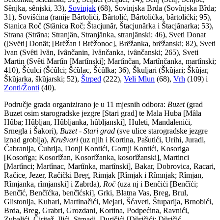
S
ȅ
njka, s
ȇ
njski, 33),
Sovinjak
(68), Sovinjska Brda (Sov
ȋ
njska B
ȑ
da;
31), Sovišćina (ranije B
ȃ
rtolići, B
ȃ
rtolić, B
ȃ
rtolićka, b
ȃ
rtolićki; 95),
Stanica Roč (St
ȁ
nica Roč; Štacjun
ȃ
r, Štacjun
ȃ
rka i Štacj
ȃ
narka; 53),
Strana (Str
ȃ
na; Stranj
ȁ
n, Stranj
ȃ
nka, stranj
ȃ
nski; 46), Sveti Donat
([Sv
ȇ
ti] Don
ȃ
t; [Br
ȇ
žan i Br
ȇ
žonoc], Br
ȇ
žanka, br
ȇ
žanski; 82), Sveti
Ivan (Sv
ȇ
ti Iv
ȁ
n, Iv
ȃ
nčanin, Iv
ȃ
nčanka, iv
ȃ
nčanski; 265), Sveti
Martin (Sv
ȇ
ti Mart
ȉ
n [Mart
ȋ
nski]; Mart
ȋ
nčan, Mart
ȋ
nčanka, mart
ȋ
nski;
410), Šćulci (Šć
ȗ
lci; Šć
ȕ
lac, Šć
ȗ
lka; 36), Škuljari (Šk
ȕ
jari; Šk
ȕ
jar,
Šk
ȕ
jarka, šk
ȕ
jarski; 52),
Štrped
(222),
Veli Mlun
(68),
Vrh
(109) i
Zonti/Žonti
(40).
Područje grada organizirano je u 11 mjesnih odbora:
Buzet
(grad
Buzet osim starogradske jezgre [Stari grad] te Mala Huba [M
ȃ
la
H
ȗ
ba; H
ȗ
bljan, H
ȗ
bljanka, h
ȗ
bljanski], Huleti, Mandalenići,
Srnegla i Šakori),
Buzet - Stari grad
(sve ulice starogradske jezgre
iznad groblja),
Krušvari
(uz njih i Kortina, Pašutići, Urihi, Juradi,
Čabranija, Čuhrija, Donji Kontići, Gornji Kontići, Kosoriga
[Kosor
ȋ
ga; Kosor
ȋ
žan, Kosor
ȋ
žanka, kosor
ȋ
žanski], Martinci
[Mart
ȉ
nci; Mart
ȉ
nac, Mart
ȉ
nka, mart
ȋ
nski], Bakar, Dobrovica, Racari,
Račice, Jezer, Račički Breg, Rimjak [R
ȋ
mjak i R
ȋ
mnjak; R
ȋ
mjan,
R
ȋ
mjanka, r
ȋ
mjanski] i Zabrda),
Roč
(uza nj i Benčići [Benč
ȉ
ći;
Benč
ȉ
ć, Benč
ȉ
ćka, benč
ȉ
ćski], Grki, Blatna Vas, Breg, Brul,
Glistonija, Kuhari, Martinačići, Mejari, Šćaveti, Štuparija, Brnobići,
Brda, Breg, Grabri, Grozdani, Kortina, Podpećina, Ravnići,
Zubalići, Čiritež, Ilići, Strnadi, Duričići [D
ȕ
ričići; D
ȕ
ričić,