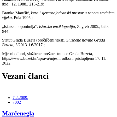
ibid., 12, 1988., 215-219;
Branko Marušić,
Istra i sjevernojadranski prostor u ranom srednjem
vijeku
, Pula 1995.;
„Istarska toponimija“,
Istarska enciklopedija
, Zagreb 2005., 929-
944;
Statut Grada Buzeta (pročišćeni tekst),
Službene novine Grada
Buzeta
, 3/2013. i 6/2017.;
Mjesni odbori, službene mrežne stranice Grada Buzeta,
https://www.buzet.hr/uprava/mjesni-odbori, pristupljeno 17. 11.
2022.
Vezani članci
7.2.2009.
7002
Marčenegla