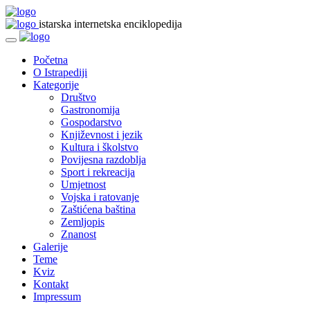
istarska internetska enciklopedija
Početna
O Istrapediji
Kategorije
Društvo
Gastronomija
Gospodarstvo
Književnost i jezik
Kultura i školstvo
Povijesna razdoblja
Sport i rekreacija
Umjetnost
Vojska i ratovanje
Zaštićena baština
Zemljopis
Znanost
Galerije
Teme
Kviz
Kontakt
Impressum