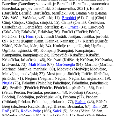
Baredine (Bared
ȉ
ne; stanovnik je Bared
ȋ
n i Bared
ȉ
nac, stanovnica
Bared
ȋ
nka, pridjev bared
ȋ
nski; 35 stanovnika, 2021.), Barušići
(Bar
ȕ
šići; Bar
ȕ
šić, Bar
ȕ
šićka, bar
ȕ
šićki; 90), Blatna Vas (Bl
ȁ
tna
V
ȃ
s, Vaš
ȃ
n, Vaš
ȃ
nka, vaš
ȃ
nski; 11),
Brnobići
(61), Cunj (C
ȏ
nj i
C
ȗ
nj; C
õ
njoc, C
ȍ
njka, c
õ
njski; 15), Čiritež (Čerit
ȅ
ž; Čerit
ȅ
žan,
Čerit
ȅ
žanka i Čerit
ȅ
šćica, čerit
ȅ
ški; 45),
Črnica
(34), Erkovčići
(Erk
ȏ
včići; Erk
ȏ
včić, Erk
ȏ
vka; 36), Forčići (F
ȏ
rčići; F
ȏ
rčić,
F
ȏ
rčićka; 17),
Hum
(52), Juradi (Jur
ȃ
di; Jur
ȏ
jan, Jur
ȍ
tka, jur
ȏ
tski;
69), Kajini (Kaj
ȉ
ni; Kaj
ȉ
n, Kaj
ȋ
nka, kaj
ȋ
nski; 17), Klarići (Kl
ȃ
rići;
Kl
ȃ
rić, Kl
ȃ
rićka, kl
ȃ
rijski; 34), Kodolje (ranije Ugr
ȋ
ni; Ugr
ȉ
nac,
Ugr
ȋ
nka, ugr
ȋ
nski; 49), Kompanj (Kamp
ȁ
nj; Kamp
ȁ
njac,
Kamp
ȃ
njka, kamp
ȁ
njski; 24), Krbavčići (Krbač
ȉ
ći; Krbač
ȉ
ć,
Krbač
ȉ
ćka, krbač
ȉ
ćski; 46), Krušvari (Kr
ȕ
švari; Kr
ȕ
švar, Kr
ȕ
švarka,
kr
ȕ
švarski; 73),
Mali Mlun
(67),
Marčenegla
(94), Marinci (Mar
ȉ
nci;
Mar
ȉ
nac, Mar
ȋ
nka, mar
ȋ
nski; 69), Medveje (Medv
ȅ
je; Medv
ȅ
jac,
Medv
ȇ
jka, medv
ȇ
jski; 27), Most (ranije J
ȕ
ričići; J
ȕ
ričić, J
ȕ
ričićka,
j
ȕ
ričićki; 71), Negnar (N
ȇ
gnari; N
ȇ
gnar, N
ȇ
gnarka, n
ȇ
gnarski; 19),
Nugla
(73), Paladini (Palad
ȋ
ni; Palad
ĩ
njoc, Palad
ĩ
nka, palad
ĩ
nski;
48), Peničići (P
ȅ
ničići; P
ȅ
ničić, P
ȅ
ničićka, p
ȅ
ničićki; 56), Perci
(P
ȅ
rci; Perč
ȁ
n, Perč
ȃ
nka, perč
ȃ
nski; 43), Počekaji (Poček
ȃ
ji;
Poček
ȃ
j, Poček
ȃ
jka, poček
ȃ
jski; 40), Pračana (97), Prodani
(Pr
ȍ
dani; Pr
ȍ
dan, Pr
ȍ
danka, pr
ȍ
danski; 77),
Račice
(43), R
ȁ
čički
Br
ȇ
g (službeno Račički Brijeg; Br
ȇ
žan, Br
ȇ
žanka; 67),
Rim
(28),
Roč
(187),
Ročko Polje
(166),
Salež
(5), Selca (S
ȅ
lca; S
ȅ
lčan,
S
ȅ
lčanka, s
ȅ
lčanski; 51), Seljaci (Selj
ȃ
ci; 14), Senj (S
ȅ
nj; S
ȅ
njoc,