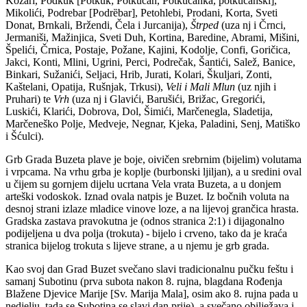
Kozari, Podkuk [Potk
ȕ
k; Potk
ȕ
čan, Potk
ȕ
čanka, potk
ȕ
čanski],
Mikolići, Podrebar [Podr
ȅ
bar], Petohlebi, Prodani, Korta, Sveti
Donat, Brnkali, Bržendi, Čela i Jurcanija),
Štrped
(uza nj i Črnci,
Jermaniši, Mažinjica, Sveti Duh, Kortina, Baredine, Abrami, Mišini,
Špelići, Črnica, Postaje, Požane, Kajini, Kodolje, Confi, Goričica,
Jakci, Konti, Mlini, Ugrini, Perci, Podrečak, Šantići, Salež, Banice,
Binkari, Sužanići, Seljaci, Hrib, Jurati, Kolari, Škuljari, Zonti,
Kaštelani, Opatija, Rušnjak, Trkusi),
Veli i Mali Mlun
(uz njih i
Pruhari) te
Vrh
(uza nj i Glavići, Barušići, Brižac, Gregorići,
Luskići, Klarići, Dobrova, Dol, Šimići, Marčenegla, Sladetija,
Marčeneško Polje, Medveje, Negnar, Kjeka, Paladini, Senj, Matiško
i Šćulci).
Grb Grada Buzeta plave je boje, oivičen srebrnim (bijelim) volutama
i vrpcama. Na vrhu grba je koplje (burbonski ljiljan), a u sredini oval
u čijem su gornjem dijelu ucrtana Vela vrata Buzeta, a u donjem
arteški vodoskok. Iznad ovala natpis je Buzet. Iz bočnih voluta na
desnoj strani izlaze mladice vinove loze, a na lijevoj grančica hrasta.
Gradska zastava pravokutna je (odnos stranica 2:1) i dijagonalno
podijeljena u dva polja (trokuta) - bijelo i crveno, tako da je kraća
stranica bijelog trokuta s lijeve strane, a u njemu je grb grada.
Kao svoj dan Grad Buzet svečano slavi tradicionalnu pučku feštu i
samanj Subotinu (prva subota nakon 8. rujna, blagdana Rođenja
Blažene Djevice Marije [Sv. Marija Mala], osim ako 8. rujna pada u
nedjelju, tada se Subotina se slavi dan prije), a svečano obilježava i