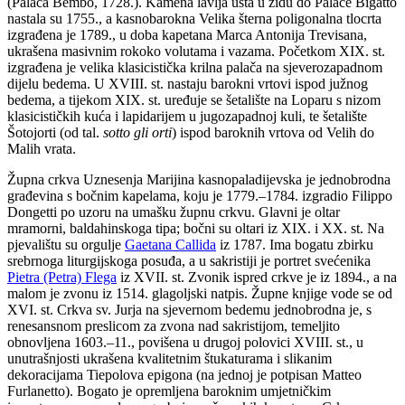
(Palača Bembo, 1728.). Kamena lavlja usta u zidu do Palače Bigatto
nastala su 1755., a kasnobarokna Velika šterna poligonalna tlocrta
izgrađena je 1789., u doba kapetana Marca Antonija Trevisana,
ukrašena masivnim rokoko volutama i vazama. Početkom XIX. st.
izgrađena je velika klasicistička krilna palača na sjeverozapadnom
dijelu bedema. U XVIII. st. nastaju barokni vrtovi ispod južnog
bedema, a tijekom XIX. st. uređuje se šetalište na Loparu s nizom
klasicističkih kuća i lapidarijem u jugozapadnoj kuli, te šetalište
Šotojorti (od tal.
sotto gli orti
) ispod baroknih vrtova od Velih do
Malih vrata.
Župna crkva Uznesenja Marijina kasnopaladijevska je jednobrodna
građevina s bočnim kapelama, koju je 1779.–1784. izgradio Filippo
Dongetti po uzoru na umašku župnu crkvu. Glavni je oltar
mramorni, baldahinskoga tipa; bočni su oltari iz XIX. i XX. st. Na
pjevalištu su orgulje
Gaetana Callida
iz 1787. Ima bogatu zbirku
srebrnoga liturgijskoga posuđa, a u sakristiji je portret svećenika
Pietra (Petra) Flega
iz XVII. st. Zvonik ispred crkve je iz 1894., a na
malom je zvonu iz 1514. glagoljski natpis. Župne knjige vode se od
XVI. st. Crkva sv. Jurja na sjevernom bedemu jednobrodna je, s
renesansnom preslicom za zvona nad sakristijom, temeljito
obnovljena 1603.–11., povišena u drugoj polovici XVIII. st., u
unutrašnjosti ukrašena kvalitetnim štukaturama i slikanim
dekoracijama Tiepolova epigona (na jednoj je potpisan Matteo
Furlanetto). Bogato je opremljena baroknim umjetničkim