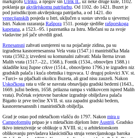
markgrofu
Ulriku
, a njegov sin
Ulrik II.
, uz neke druge kule, 1102.
poklanja ga
akvilejskomu patrijarhu
. Od 1102. do 1421. Buzet je
pod jurisdikcijom akvilejskoga patrijarha, a od 1421. dio
venecijanskih
posjeda u Istri, uključen u sustav utvrda u sjevernoj
Istri. Nakon razaranja
Rašpora
1511. postaje sjedište
rašporskoga
kapetana
, a 1523.–95. i pazenatika za Istru. Mlečani su za svoje
vladavine još jače utvrdili grad.
Renesansni
zahvati usmjereni su na pojačanje zidina, pa su
izgrađena kasnorenesansna Vela vrata (1547.) i maniristička Mala
vrata (1592.); izvedeni su komunalni zahvati: Mala šterna izvan
Malih vrata (1517.–22., 1568.), Fontik (1534., obnovljen 1588.) i
skladište kraj župne crkve (1514., obnovljeno 1796.) te izgrađen niz
gradskih palača i kuća obrtnika i trgovaca. U drugoj polovici XV. st.
»Turci« su pljačkali okolicu Buzeta, ali grad nisu zauzeli. Nakon
Uskočkoga
rata u više se navrata obnavljaju gradski bedemi (1643.,
1669. južni bedem, 1658. prilazna rampa s vidikovcem ispred Malih
vrata). Početak svjetovne barokne izgradnje obilježava palača
Bigatto iz prve trećine XVII. st. uza zapadni gradski bedem,
kasnorenesansnih i manirističkih obilježja.
Grad je ostao pod mletačkom vlašću do 1797. Nakon
mira u
Campoformiju
pripao je s mletačkim dijelom Istre
Austriji
. Gradsko
tkivo intenzivnije se oblikuje u XVIII. st.; u arhitektonskom
oblikovanju prevladava klasicistička struja venecijanskoga baroka