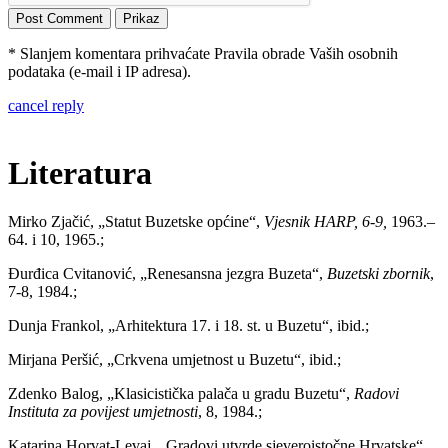
* Slanjem komentara prihvaćate Pravila obrade Vaših osobnih
podataka (e-mail i IP adresa).
cancel reply
Literatura
Mirko Zjačić, „Statut Buzetske općine“,
Vjesnik HARP, 6-9,
1963.–
64. i 10, 1965.;
Đurđica Cvitanović, „Renesansna jezgra Buzeta“,
Buzetski zbornik
,
7-8, 1984.;
Dunja Frankol, „Arhitektura 17. i 18. st. u Buzetu“, ibid.;
Mirjana Peršić, „Crkvena umjetnost u Buzetu“, ibid.;
Zdenko Balog, „Klasicistička palača u gradu Buzetu“,
Radovi
Instituta za povijest umjetnosti
, 8, 1984.;
Katarina Horvat-Levaj, „Gradovi utvrde sjeveroistočne Hrvatske“,