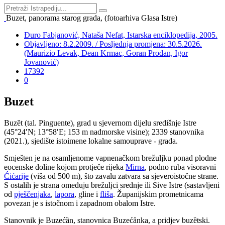
Buzet, panorama starog grada, (fotoarhiva Glasa Istre)
Đuro Fabjanović, Nataša Nefat, Istarska enciklopedija, 2005.
Objavljeno: 8.2.2009. / Posljednja promjena: 30.5.2026.
(Maurizio Levak, Dean Krmac, Goran Prodan, Igor
Jovanović)
17392
0
Buzet
Buz
ȅ
t (tal. Pinguente), grad u sjevernom dijelu središnje Istre
(45°24′N; 13°58′E; 153 m nadmorske visine); 2339 stanovnika
(2021.), sjedište istoimene lokalne samouprave - grada.
Smješten je na osamljenome vapnenačkom brežuljku ponad plodne
eocenske doline kojom protječe rijeka
Mirna
, podno ruba visoravni
Ćićarije
(viša od 500 m), što zavalu zatvara sa sjeveroistočne strane.
S ostalih je strana omeđuju brežuljci srednje ili Sive Istre (sastavljeni
od
pješčenjaka
,
lapora
, gline i
fliša
. Županijskim prometnicama
povezan je s istočnom i zapadnom obalom Istre.
Stanovnik je Buzeć
ȁ
n, stanovnica Buzeć
ȃ
nka, a pridjev buz
ȅ
tski.