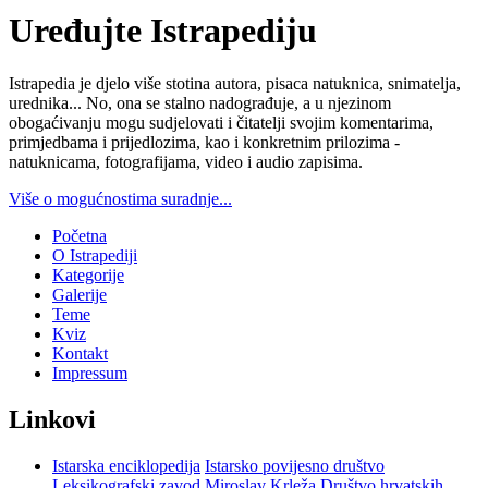
Uređujte Istrapediju
Istrapedia je djelo više stotina autora, pisaca natuknica, snimatelja,
urednika... No, ona se stalno nadograđuje, a u njezinom
obogaćivanju mogu sudjelovati i čitatelji svojim komentarima,
primjedbama i prijedlozima, kao i konkretnim prilozima -
natuknicama, fotografijama, video i audio zapisima.
Više o mogućnostima suradnje...
Početna
O Istrapediji
Kategorije
Galerije
Teme
Kviz
Kontakt
Impressum
Linkovi
Istarska enciklopedija
Istarsko povijesno društvo
Leksikografski zavod Miroslav Krleža
Društvo hrvatskih