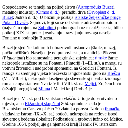
Gospodarstvo se temelji na poljodjelstvu (
Agroprodukt Buzet
),
metalnoj industriji (
Cimos d. d.
), preradbi drva (
Drvoplast d. d.
Buzet
; Jadran d. d.). U blizini je postaja
istarske željezničke pruge
Pula – Divača
. Sajmovi, koji su se od starine održavali subotom
(najveći u rujnu, na
Subotinu
) podno grada uz raskrižje cesta, bili su
potkraj XIX. st. poticaj osnivanju i razvijanju novoga naselja
Fontane u podnožju Buzeta.
Buzet je sjedište kulturnih i obrazovnih ustanova (škole, muzej,
pučko učilište). Naseljen je od prapovijesti, a u antici je Pikvent
(
Piquentum
) bio samostalna peregrinska zajednica;
rimske
žarne
nekropole istražene su na Fontani i Pintoriji (I.–III. st.), a mnogi su
votivni žrtvenici i nadgrobni spomenici na Goričici i Fontani. Iz
ranoga su srednjeg vijeka kneževski langobardski grob na
Brešcu
(VI.–VII. st.), nekropole doseljenoga slavenskog i barbariziranoga
romanskoga stanovništva iz VII. i VIII. st. na
Mejici
, Zojčem brču
(»Zajčji breg«) kraj
Mluna
i Mejici kraj Drobežije.
Buzet je u VI. st. pod bizantskom vlašću. U to je doba utvrđeno
mjesto, a na
Rižanskoj skupštini
804. spominje se da je
Bizantskomu Carstvu plaćao 20 zlatnika poreza. Iz doba
franačke
vladavine Istrom (IX.–X. st.) potječu nekropola na redove ispod
sjevernog bedema (lokalitet Podbastion) i grobovi južno od Mejice.
Godine 1064. podjeljuje ga njemački kralj Henrik IV. istarskom