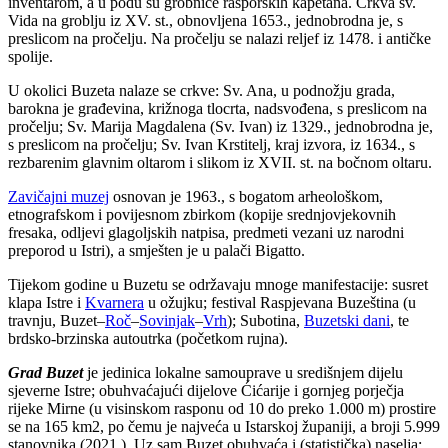
inventarom, a u podu su grobnice rašporskih kapetana. Crkva sv.
Vida na groblju iz XV. st., obnovljena 1653., jednobrodna je, s
preslicom na pročelju. Na pročelju se nalazi reljef iz 1478. i antičke
spolije.
U okolici Buzeta nalaze se crkve: Sv. Ana, u podnožju grada,
barokna je građevina, križnoga tlocrta, nadsvođena, s preslicom na
pročelju; Sv. Marija Magdalena (Sv. Ivan) iz 1329., jednobrodna je,
s preslicom na pročelju; Sv. Ivan Krstitelj, kraj izvora, iz 1634., s
rezbarenim glavnim oltarom i slikom iz XVII. st. na bočnom oltaru.
Zavičajni muzej
osnovan je 1963., s bogatom arheološkom,
etnografskom i povijesnom zbirkom (kopije srednjovjekovnih
fresaka, odljevi glagoljskih natpisa, predmeti vezani uz narodni
preporod u Istri), a smješten je u palači Bigatto.
Tijekom godine u Buzetu se održavaju mnoge manifestacije: susret
klapa Istre i
Kvarnera
u ožujku; festival Raspjevana Buzeština (u
travnju, Buzet–
Roč
–
Sovinjak
–
Vrh
); Subotina,
Buzetski dani
, te
brdsko-brzinska autoutrka (početkom rujna).
Grad Buzet
je jedinica lokalne samouprave u središnjem dijelu
sjeverne Istre; obuhvaćajući dijelove Ćićarije i gornjeg porječja
rijeke Mirne (u visinskom rasponu od 10 do preko 1.000 m) prostire
se na 165 km2, po čemu je najveća u Istarskoj županiji, a broji 5.999
stanovnika (2021.). Uz sam Buzet obuhvaća i (statistička) naselja: