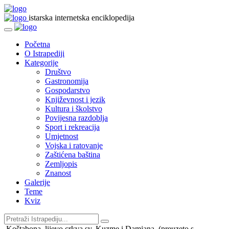
istarska internetska enciklopedija
Početna
O Istrapediji
Kategorije
Društvo
Gastronomija
Gospodarstvo
Književnost i jezik
Kultura i školstvo
Povijesna razdoblja
Sport i rekreacija
Umjetnost
Vojska i ratovanje
Zaštićena baština
Zemljopis
Znanost
Galerije
Teme
Kviz
Koštabona, lijevo crkva sv. Kuzme i Damjana, (preuzeto s