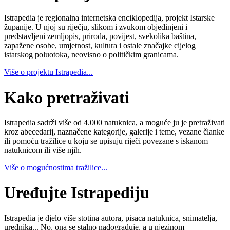
Istrapedia je regionalna internetska enciklopedija, projekt Istarske
županije. U njoj su riječju, slikom i zvukom objedinjeni i
predstavljeni zemljopis, priroda, povijest, svekolika baština,
zapažene osobe, umjetnost, kultura i ostale značajke cijelog
istarskog poluotoka, neovisno o političkim granicama.
Više o projektu Istrapedia...
Kako pretraživati
Istrapedia sadrži više od 4.000 natuknica, a moguće ju je pretraživati
kroz abecedarij, naznačene kategorije, galerije i teme, vezane članke
ili pomoću tražilice u koju se upisuju riječi povezane s iskanom
natuknicom ili više njih.
Više o mogućnostima tražilice...
Uređujte Istrapediju
Istrapedia je djelo više stotina autora, pisaca natuknica, snimatelja,
urednika... No, ona se stalno nadograđuje, a u njezinom