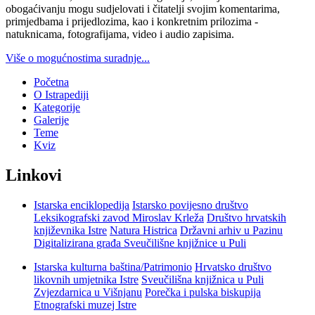
obogaćivanju mogu sudjelovati i čitatelji svojim komentarima,
primjedbama i prijedlozima, kao i konkretnim prilozima -
natuknicama, fotografijama, video i audio zapisima.
Više o mogućnostima suradnje...
Početna
O Istrapediji
Kategorije
Galerije
Teme
Kviz
Linkovi
Istarska enciklopedija
Istarsko povijesno društvo
Leksikografski zavod Miroslav Krleža
Društvo hrvatskih
književnika Istre
Natura Histrica
Državni arhiv u Pazinu
Digitalizirana građa Sveučilišne knjižnice u Puli
Istarska kulturna baština/Patrimonio
Hrvatsko društvo
likovnih umjetnika Istre
Sveučilišna knjižnica u Puli
Zvjezdarnica u Višnjanu
Porečka i pulska biskupija
Etnografski muzej Istre