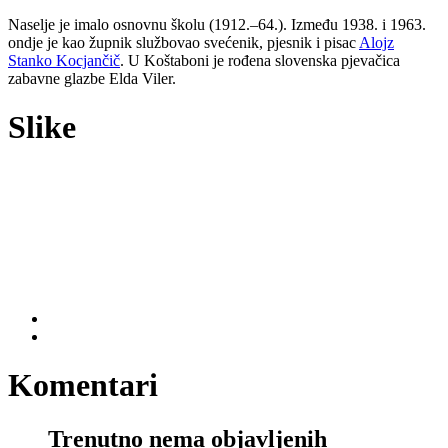
Naselje je imalo osnovnu školu (1912.–64.). Između 1938. i 1963.
ondje je kao župnik službovao svećenik, pjesnik i pisac
Alojz
Stanko Kocjančič
. U Koštaboni je rođena slovenska pjevačica
zabavne glazbe Elda Viler.
Slike
Komentari
Trenutno nema objavljenih