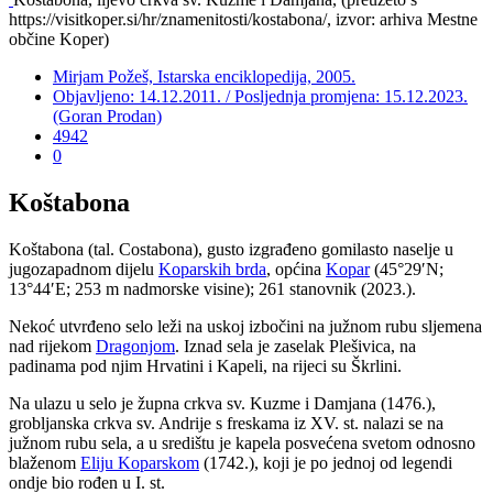
https://visitkoper.si/hr/znamenitosti/kostabona/, izvor: arhiva Mestne
občine Koper)
Mirjam Požeš, Istarska enciklopedija, 2005.
Objavljeno: 14.12.2011. / Posljednja promjena: 15.12.2023.
(Goran Prodan)
4942
0
Koštabona
Koštabona (tal. Costabona), gusto izgrađeno gomilasto naselje u
jugozapadnom dijelu
Koparskih brda
, općina
Kopar
(45°29′N;
13°44′E; 253 m nadmorske visine); 261 stanovnik (2023.).
Nekoć utvrđeno selo leži na uskoj izbočini na južnom rubu sljemena
nad rijekom
Dragonjom
. Iznad sela je zaselak Plešivica, na
padinama pod njim Hrvatini i Kapeli, na rijeci su Škrlini.
Na ulazu u selo je župna crkva sv. Kuzme i Damjana (1476.),
grobljanska crkva sv. Andrije s freskama iz XV. st. nalazi se na
južnom rubu sela, a u središtu je kapela posvećena svetom odnosno
blaženom
Eliju Koparskom
(1742.), koji je po jednoj od legendi
ondje bio rođen u I. st.