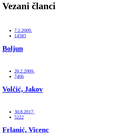
Vezani članci
7.2.2009.
14585
Boljun
20.2.2009.
7406
Volčić, Jakov
30.8.2017.
5222
Frlanić, Vicenc