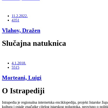
11.2.2022.
4351
Vlahov, Dražen
Slučajna natuknica
4.1.2018.
5515
Morteani, Luigi
O Istrapediji
Istrapedia je regionalna internetska enciklopedija, projekt Istarske žup
kultura i ostale značajke cijelog istarskog poluotoka, neovisno o poli