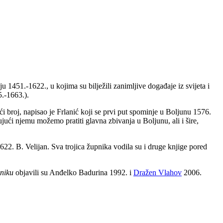
u 1451.-1622., u kojima su bilježili zanimljive događaje iz svijeta i
5.-1663.).
eći broj, napisao je Frlanić koji se prvi put spominje u Boljunu 1576.
jući njemu možemo pratiti glavna zbivanja u Boljunu, ali i šire,
622. B. Velijan. Sva trojica župnika vodila su i druge knjige pored
oniku
objavili su Anđelko Badurina 1992. i
Dražen Vlahov
2006.