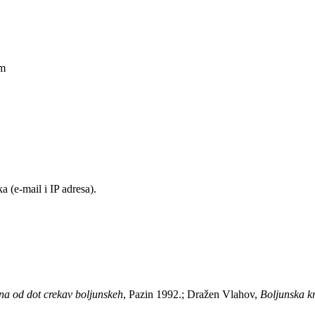
am
 (e-mail i IP adresa).
a od dot crekav boljunskeh
, Pazin 1992.; Dražen Vlahov,
Boljunska k