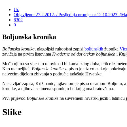
Ur.
Objavljeno: 27.2.2012. / Posljednja promjena: 12.10.2023. (Ma
6302
0
Boljunska kronika
Boljunska kronika
, glagoljski rukopisni zapisi
boljunskih
župnika
Vic
zavičaja na prvim listovima
Kvaderne od dot crekav boljunskeh
i
Knji
Među njima su vijesti o ratovima i bitkama iz tog doba, crtice iz meteor
Kao utemeljitelj
Boljunske kronike
zapisao je niz crtica koje pokrivaj
najvećim dijelom zbivanja s područja tadašnje Hrvatske.
Nastavljač zapisa, Križmanić, uglavnom je pisao o samom Boljunu, a zap
kronike, a njihova se imena spominju i u knjigama bratovština.
Prvi prijevod
Boljunske kronike
na suvremeni hrvatski jezik i latinicu 
Slike