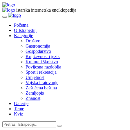
istarska internetska enciklopedija
Početna
O Istrapediji
Kategorije
Društvo
Gastronomija
Gospodarstvo
Književnost i jezik
Kultura i školstvo
Povijesna razdoblja
Sport i rekreacija
Umjetnost
Vojska i ratovanje
Zaštićena baština
Zemljopis
Znanost
Galerije
Teme
Kviz