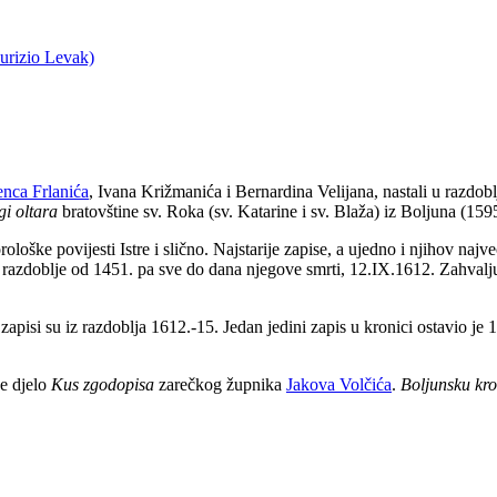
urizio Levak)
enca Frlanića
, Ivana Križmanića i Bernardina Velijana, nastali u razdoblj
gi oltara
bratovštine sv. Roka (sv. Katarine i sv. Blaža) iz Boljuna (159
ološke povijesti Istre i slično. Najstarije zapise, a ujedno i njihov najv
u razdoblje od 1451. pa sve do dana njegove smrti, 12.IX.1612. Zahvalju
isi su iz razdoblja 1612.-15. Jedan jedini zapis u kronici ostavio je 1
je djelo
Kus zgodopisa
zarečkog župnika
Jakova Volčića
.
Boljunsku kr