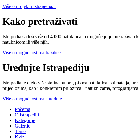
Više o projektu Istrapedia...
Kako pretraživati
Istrapedia sadrži više od 4.000 natuknica, a moguće ju je pretraživati 
natuknicom ili više njih.
Više o mogućnostima tražilice...
Uređujte Istrapediju
Istrapedia je djelo više stotina autora, pisaca natuknica, snimatelja,
prijedlozima, kao i konkretnim prilozima - natuknicama, fotografijama
Više o mogućnostima suradnje...
Početna
O Istrapediji
Kategorije
Galerije
Teme
Kviz