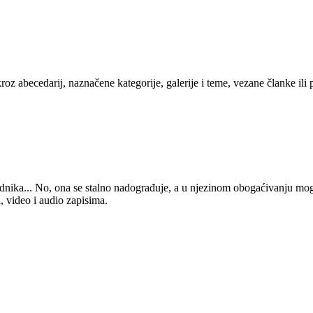
kroz abecedarij, naznačene kategorije, galerije i teme, vezane članke ili
 urednika... No, ona se stalno nadograđuje, a u njezinom obogaćivanju mo
, video i audio zapisima.