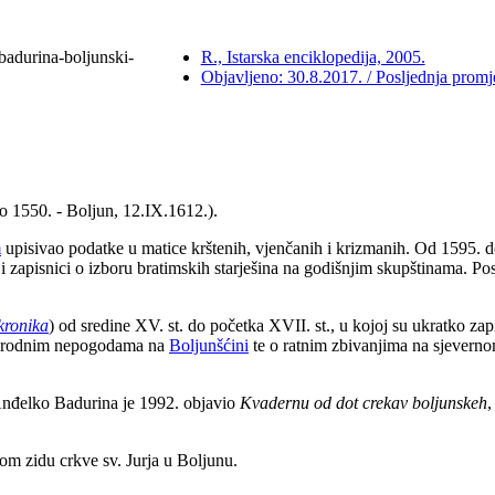
badurina-boljunski-
R., Istarska enciklopedija, 2005.
Objavljeno: 30.8.2017. / Posljednja prom
ko 1550. - Boljun, 12.IX.1612.).
m
upisivao podatke u matice krštenih, vjenčanih i krizmanih. Od 1595. do
u i zapisnici o izboru bratimskih starješina na godišnjim skupštinama. P
kronika
) od sredine XV. st. do početka XVII. st., u kojoj su ukratko zapi
 prirodnim nepogodama na
Boljunšćini
te o ratnim zbivanjima na sjeverno
Anđelko Badurina je 1992. objavio
Kvadernu od dot crekav boljunskeh
,
nom zidu crkve sv. Jurja u Boljunu.