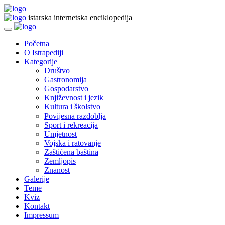
istarska internetska enciklopedija
Početna
O Istrapediji
Kategorije
Društvo
Gastronomija
Gospodarstvo
Književnost i jezik
Kultura i školstvo
Povijesna razdoblja
Sport i rekreacija
Umjetnost
Vojska i ratovanje
Zaštićena baština
Zemljopis
Znanost
Galerije
Teme
Kviz
Kontakt
Impressum