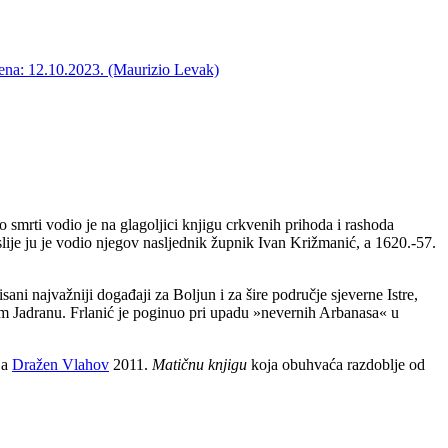
jena: 12.10.2023. (Maurizio Levak)
 smrti vodio je na glagoljici knjigu crkvenih prihoda i rashoda
oslije ju je vodio njegov nasljednik župnik Ivan Križmanić, a 1620.-57.
sani najvažniji događaji za Boljun i za šire područje sjeverne Istre,
m Jadranu. Frlanić je poginuo pri upadu »nevernih Arbanasa« u
 a
Dražen Vlahov
2011.
Matičnu knjigu
koja obuhvaća razdoblje od