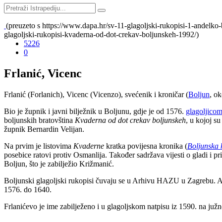
(preuzeto s https://www.dapa.hr/sv-11-glagoljski-rukopisi-1-andelko-
glagoljski-rukopisi-kvaderna-od-dot-crekav-boljunskeh-1992/)
5226
0
Frlanić, Vicenc
Frlanić (Forlanich), Vicenc (Vicenzo), svećenik i kroničar (
Boljun
, o
Bio je župnik i javni bilježnik u Boljunu, gdje je od 1576.
glagoljico
boljunskih bratovština
Kvaderna od dot crekav boljunskeh
, u kojoj s
župnik Bernardin Velijan.
Na prvim je listovima
Kvaderne
kratka povijesna kronika (
Boljunska 
posebice ratovi protiv Osmanlija. Također sadržava vijesti o gladi i
Boljun, što je zabilježio Križmanić.
Boljunski glagoljski rukopisi čuvaju se u Arhivu HAZU u Zagrebu. 
1576. do 1640.
Frlanićevo je ime zabilježeno i u glagoljskom natpisu iz 1590. na juž