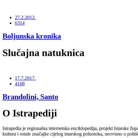
27.2.2012.
6314
Boljunska kronika
Slučajna natuknica
17.7.2017.
4168
Brandolini, Santo
O Istrapediji
Istrapedia je regionalna internetska enciklopedija, projekt Istarske žup
kultura i ostale značajke cijelog istarskog poluotoka, neovisno o poli