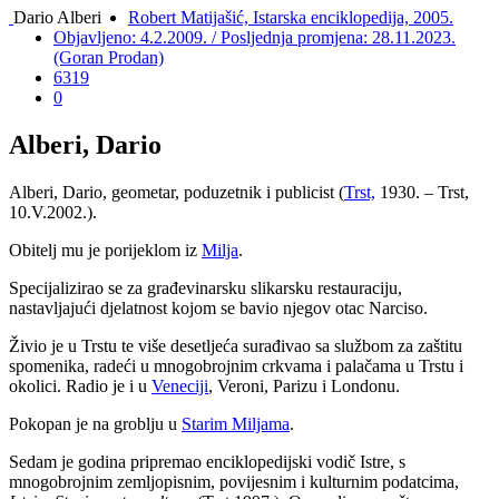
Dario Alberi
Robert Matijašić, Istarska enciklopedija, 2005.
Objavljeno: 4.2.2009. / Posljednja promjena: 28.11.2023.
(Goran Prodan)
6319
0
Alberi, Dario
Alberi, Dario, geometar, poduzetnik i publicist (
Trst,
1930. – Trst,
10.V.2002.).
Obitelj mu je porijeklom iz
Milja
.
Specijalizirao se za građevinarsku slikarsku restauraciju,
nastavljajući djelatnost kojom se bavio njegov otac Narciso.
Živio je u Trstu te više desetljeća surađivao sa službom za zaštitu
spomenika, radeći u mnogobrojnim crkvama i palačama u Trstu i
okolici. Radio je i u
Veneciji
, Veroni, Parizu i Londonu.
Pokopan je na groblju u
Starim Miljama
.
Sedam je godina pripremao enciklopedijski vodič Istre, s
mnogobrojnim zemljopisnim, povijesnim i kulturnim podatcima,