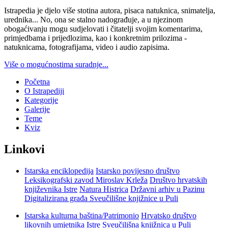
Istrapedia je djelo više stotina autora, pisaca natuknica, snimatelja,
urednika... No, ona se stalno nadograđuje, a u njezinom
obogaćivanju mogu sudjelovati i čitatelji svojim komentarima,
primjedbama i prijedlozima, kao i konkretnim prilozima -
natuknicama, fotografijama, video i audio zapisima.
Više o mogućnostima suradnje...
Početna
O Istrapediji
Kategorije
Galerije
Teme
Kviz
Linkovi
Istarska enciklopedija
Istarsko povijesno društvo
Leksikografski zavod Miroslav Krleža
Društvo hrvatskih
književnika Istre
Natura Histrica
Državni arhiv u Pazinu
Digitalizirana građa Sveučilišne knjižnice u Puli
Istarska kulturna baština/Patrimonio
Hrvatsko društvo
likovnih umjetnika Istre
Sveučilišna knjižnica u Puli