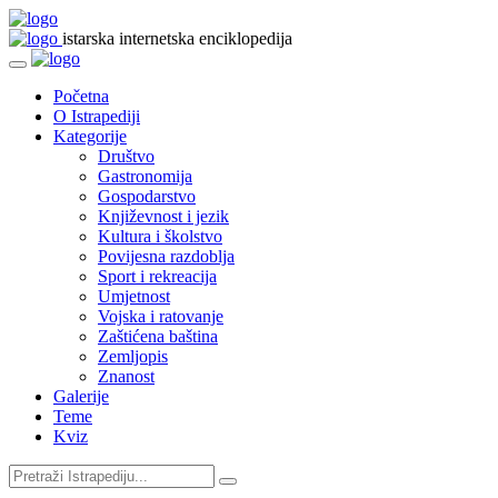
istarska internetska enciklopedija
Početna
O Istrapediji
Kategorije
Društvo
Gastronomija
Gospodarstvo
Književnost i jezik
Kultura i školstvo
Povijesna razdoblja
Sport i rekreacija
Umjetnost
Vojska i ratovanje
Zaštićena baština
Zemljopis
Znanost
Galerije
Teme
Kviz