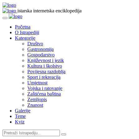
istarska internetska enciklopedija
Početna
O Istrapediji
Kategorije
Društvo
Gastronomija
Gospodarstvo
Književnost i jezik
Kultura i školstvo
Povijesna razdoblja
Sport i rekreacija
Umjetnost
Vojska i ratovanje
Zaštićena baština
Zemljopis
Znanost
Galerije
Teme
Kviz