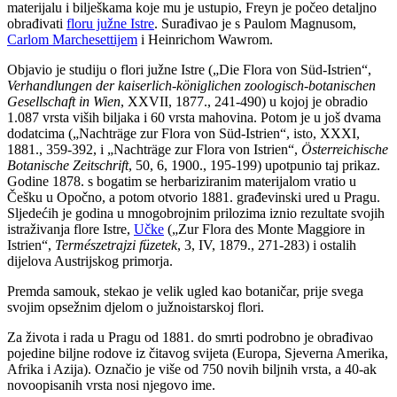
materijalu i bilješkama koje mu je ustupio, Freyn je počeo detaljno
obrađivati
floru južne Istre
. Surađivao je s Paulom Magnusom,
Carlom Marchesettijem
i Heinrichom Wawrom.
Objavio je studiju o flori južne Istre („Die Flora von Süd-Istrien“,
Verhandlungen der kaiserlich-königlichen zoologisch-botanischen
Gesellschaft in Wien
, XXVII, 1877., 241-490) u kojoj je obradio
1.087 vrsta viših biljaka i 60 vrsta mahovina. Potom je u još dvama
dodatcima („Nachträge zur Flora von Süd-Istrien“, isto, XXXI,
1881., 359-392, i „Nachträge zur Flora von Istrien“,
Österreichische
Botanische Zeitschrift
, 50, 6, 1900., 195-199) upotpunio taj prikaz.
Godine 1878. s bogatim se herbariziranim materijalom vratio u
Češku u Opočno, a potom otvorio 1881. građevinski ured u Pragu.
Sljedećih je godina u mnogobrojnim prilozima iznio rezultate svojih
istraživanja flore Istre,
Učke
(„Zur Flora des Monte Maggiore in
Istrien“,
Természetrajzi füzetek
, 3, IV, 1879., 271-283) i ostalih
dijelova Austrijskog primorja.
Premda samouk, stekao je velik ugled kao botaničar, prije svega
svojim opsežnim djelom o južnoistarskoj flori.
Za života i rada u Pragu od 1881. do smrti podrobno je obrađivao
pojedine biljne rodove iz čitavog svijeta (Europa, Sjeverna Amerika,
Afrika i Azija). Označio je više od 750 novih biljnih vrsta, a 40-ak
novoopisanih vrsta nosi njegovo ime.