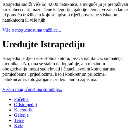
Istrapedia sadrži više od 4.000 natuknica, a moguće ju je pretraživati
kroz abecedarij, naznačene kategorije, galerije i teme, vezane članke
ili pomoću tražilice u koju se upisuju riječi povezane s iskanom
natuknicom ili više njih.
Više o mogućnostima tražilice...
Uređujte Istrapediju
Istrapedia je djelo više stotina autora, pisaca natuknica, snimatelja,
urednika... No, ona se stalno nadograđuje, a u njezinom
obogaćivanju mogu sudjelovati i čitatelji svojim komentarima,
primjedbama i prijedlozima, kao i konkretnim prilozima -
natuknicama, fotografijama, video i audio zapisima.
Više o mogućnostima suradnje...
Početna
O Istrapediji
Kategorije
Galerije
Teme
Kviz