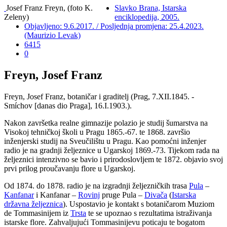
Josef Franz Freyn, (foto K.
Slavko Brana, Istarska
Zeleny)
enciklopedija, 2005.
Objavljeno: 9.6.2017. / Posljednja promjena: 25.4.2023.
(Maurizio Levak)
6415
0
Freyn, Josef Franz
Freyn, Josef Franz, botaničar i graditelj
(Prag, 7.XII.1845. -
Smíchov [danas dio Praga], 16.I.1903.).
Nakon završetka realne gimnazije polazio je studij šumarstva na
Visokoj tehničkoj školi u Pragu 1865.-67. te 1868. završio
inženjerski studij na Sveučilištu u Pragu. Kao pomoćni inženjer
radio je na gradnji željeznice u Ugarskoj 1869.-73. Tijekom rada na
željeznici intenzivno se bavio i prirodoslovljem te 1872. objavio svoj
prvi prilog proučavanju flore u Ugarskoj.
Od 1874. do 1878. radio je na izgradnji željezničkih trasa
Pula
–
Kanfanar
i Kanfanar –
Rovinj
pruge Pula –
Divača
(
Istarska
državna željeznica
). Uspostavio je kontakt s botaničarom Muziom
de Tommasinijem iz
Trsta
te se upoznao s rezultatima istraživanja
istarske flore. Zahvaljujući Tommasinijevu poticaju te bogatom