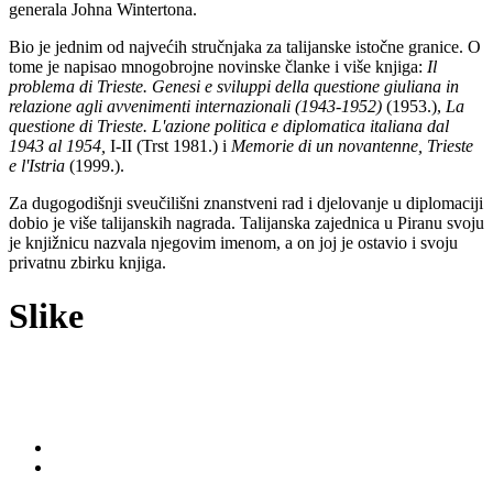
generala Johna Wintertona.
Bio je jednim od najvećih stručnjaka za talijanske istočne granice. O
tome je napisao mnogobrojne novinske članke i više knjiga:
Il
problema di Trieste. Genesi e sviluppi della questione giuliana in
relazione agli avvenimenti internazionali (1943-1952)
(1953.),
La
questione di Trieste. L'azione politica e diplomatica italiana dal
1943 al 1954,
I-II (Trst 1981.) i
Memorie di un novantenne, Trieste
e l'Istria
(1999.).
Za dugogodišnji sveučilišni znanstveni rad i djelovanje u diplomaciji
dobio je više talijanskih nagrada. Talijanska zajednica u Piranu svoju
je knjižnicu nazvala njegovim imenom, a on joj je ostavio i svoju
privatnu zbirku knjiga.
Slike