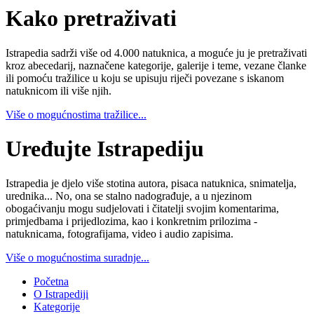
Kako pretraživati
Istrapedia sadrži više od 4.000 natuknica, a moguće ju je pretraživati
kroz abecedarij, naznačene kategorije, galerije i teme, vezane članke
ili pomoću tražilice u koju se upisuju riječi povezane s iskanom
natuknicom ili više njih.
Više o mogućnostima tražilice...
Uređujte Istrapediju
Istrapedia je djelo više stotina autora, pisaca natuknica, snimatelja,
urednika... No, ona se stalno nadograđuje, a u njezinom
obogaćivanju mogu sudjelovati i čitatelji svojim komentarima,
primjedbama i prijedlozima, kao i konkretnim prilozima -
natuknicama, fotografijama, video i audio zapisima.
Više o mogućnostima suradnje...
Početna
O Istrapediji
Kategorije