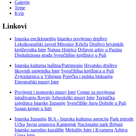
Galerije
Teme
Kviz
Linkovi
Istarska enciklopedija
Istarsko povijesno društvo
Leksikografski zavod Miroslav Krleža
Društvo hrvatskih
književnika Istre
Natura Histrica
Državni arhiv u Pazinu
Digitalizirana građa Sveučilišne knjižnice u Puli
Istarska kulturna baština/Patrimonio
Hrvatsko društvo
likovnih umjetnika Istre
Sveučilišna knjižnica u Puli
Zvjezdarnica u Višnjanu
Porečka i pulska biskupija
Etnografski muzej Istre
Povijesni i pomorski muzej Istre
Centar za povijesna
istraživanja Rovinj
Arheološki muzej Istre
Turistička
zajednica Istarske županije
Sveučilište Jurja Dobrile u Puli
Sajam knjige u Istri
Istarska županija
IKA - Istarska kulturna agencija
Park prirode
Učka
Javna ustanova Kamenjak
Nacionalni park Brijuni
Istarsko narodno kazalište
Melodije Istre i Kvarnera
Arhiva
Glasa Istre