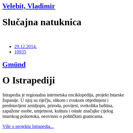
Velebit, Vladimir
Slučajna natuknica
29.12.2014.
10935
Gmünd
O Istrapediji
Istrapedia je regionalna internetska enciklopedija, projekt Istarske
županije. U njoj su riječju, slikom i zvukom objedinjeni i
predstavljeni zemljopis, priroda, povijest, svekolika baština,
zapažene osobe, umjetnost, kultura i ostale značajke cijelog
istarskog poluotoka, neovisno o političkim granicama.
Više o projektu Istrapedia...