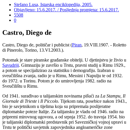
Stefano Lusa, Istarska enciklopedija, 2005.
Objavljeno: 15.6.2017. / Posljednja promjena: 15.6.2017.
5508
0
Castro, Diego de
Castro, Diego de, političar i publicist (
Piran
, 19.VIII.1907. - Roletto
di Pinerolo, Torino, 13.VI.2003.).
Potomak je stare piranske građanske obitelji. U djetinjstvu je živio u
Savudriji
. Gimnaziju je završio u Trstu, pravni studij u Rimu 1929.,
a potom se specijalizirao za statistiku i demografiju. Izabran u
sveučilišna zvanja, radio je u Rimu, Messini i Napulju te od 1932.
do 1972. u Torinu. Potom je do umirovljenja 1982. radio na
Sveučilištu u Rimu.
Od 1941. surađivao u talijanskim novinama pišući za
La Stampu,
Il
Giornale di Trieste
i
Il Piccolo.
Tijekom rata, posebice nakon 1943.,
bio je savjetnikom u tijelima koja su pripremala poslijeratne
diplomatske poteze Italije. Za talijansku je vladu od 1946. radio na
pripremi mirovnog ugovora, a od srpnja 1952. do travnja 1954. bio
je talijanski diplomatski predstavnik pri Savezničkoj vojnoj upravi u
Trstu te politički savjetnik zapovjednika angloameričke zone