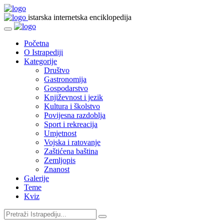
istarska internetska enciklopedija
Početna
O Istrapediji
Kategorije
Društvo
Gastronomija
Gospodarstvo
Književnost i jezik
Kultura i školstvo
Povijesna razdoblja
Sport i rekreacija
Umjetnost
Vojska i ratovanje
Zaštićena baština
Zemljopis
Znanost
Galerije
Teme
Kviz