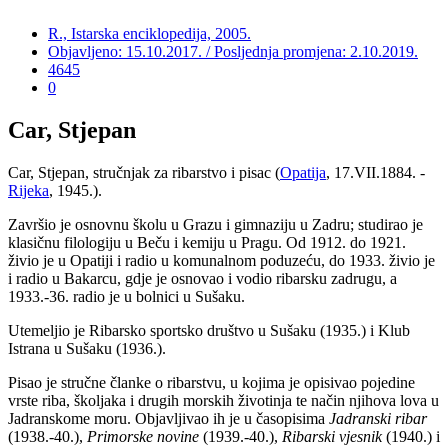
R., Istarska enciklopedija, 2005.
Objavljeno: 15.10.2017. / Posljednja promjena: 2.10.2019.
4645
0
Car, Stjepan
Car, Stjepan, stručnjak za ribarstvo i pisac (
Opatija
, 17.VII.1884. -
Rijeka
, 1945.).
Završio je osnovnu školu u Grazu i gimnaziju u Zadru; studirao je
klasičnu filologiju u Beču i kemiju u Pragu. Od 1912. do 1921.
živio je u Opatiji i radio u komunalnom poduzeću, do 1933. živio je
i radio u Bakarcu, gdje je osnovao i vodio ribarsku zadrugu, a
1933.-36. radio je u bolnici u Sušaku.
Utemeljio je Ribarsko sportsko društvo u Sušaku (1935.) i Klub
Istrana u Sušaku (1936.).
Pisao je stručne članke o ribarstvu, u kojima je opisivao pojedine
vrste riba, školjaka i drugih morskih životinja te način njihova lova u
Jadranskome moru. Objavljivao ih je u časopisima
Jadranski ribar
(1938.-40.),
Primorske novine
(1939.-40.),
Ribarski vjesnik
(1940.) i