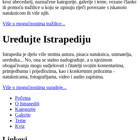
kroz abecedarij, naznačene kategorije, galerije i teme, vezane članke
ili pomoću tražilice u koju se upisuju riječi povezane s iskanom
natuknicom ili više njih.
Više o mogućnostima tražilice...
Uređujte Istrapediju
Istrapedia je djelo više stotina autora, pisaca natuknica, snimatelja,
urednika... No, ona se stalno nadograđuje, a u njezinom
obogaćivanju mogu sudjelovati i čitatelji svojim komentarima,
primjedbama i prijedlozima, kao i konkretnim prilozima -
natuknicama, fotografijama, video i audio zapisima.
Više o mogućnostima suradnje...
Početna
O Istrapediji
Kategorije
Galerije
Teme
Kviz
Linkovi