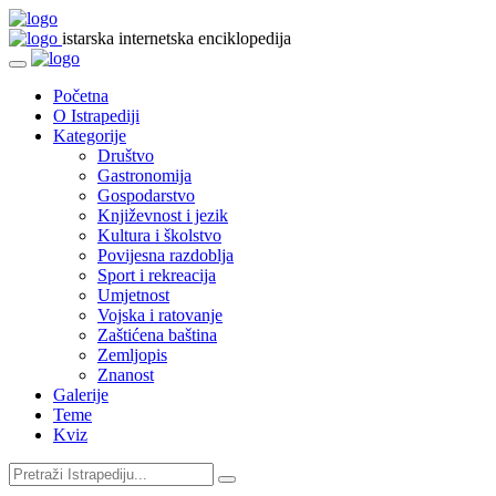
istarska internetska enciklopedija
Početna
O Istrapediji
Kategorije
Društvo
Gastronomija
Gospodarstvo
Književnost i jezik
Kultura i školstvo
Povijesna razdoblja
Sport i rekreacija
Umjetnost
Vojska i ratovanje
Zaštićena baština
Zemljopis
Znanost
Galerije
Teme
Kviz