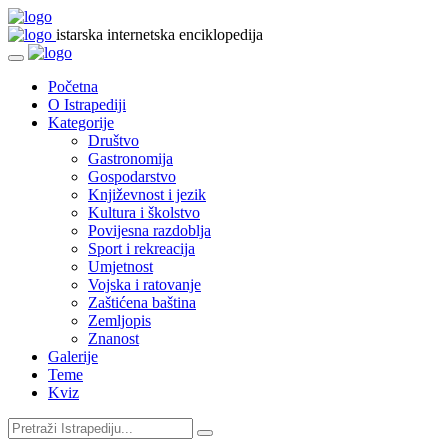
istarska internetska enciklopedija
Početna
O Istrapediji
Kategorije
Društvo
Gastronomija
Gospodarstvo
Književnost i jezik
Kultura i školstvo
Povijesna razdoblja
Sport i rekreacija
Umjetnost
Vojska i ratovanje
Zaštićena baština
Zemljopis
Znanost
Galerije
Teme
Kviz