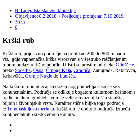
B. Lipej, Istarska enciklopedija
Objavljeno: 8.2.2018. / Posljednja promjena: 7.10.2019.
3675
0
Krški rub
Krški rub, prijelazno područje na približno 200 do 800 m nadm.
vis., gdje vapnenačka krška visoravan s višestruko raščlanjenim
rubom prelazi u flišno pobrđe. U Istri se prostire od rijeke
Glinščice
,
preko
Socerba
,
Ospa
,
Črnoga Kala
,
Črnotiča
, Zanigrada, Rakitovca,
Krbavčića,
Gornje Nugle
do
Lanišća
.
Na krškom rubu utjecaj sredozemnog podneblja susreće se s
kontinentalnim. Područje se odlikuje bogatom kulturnom baštinom s
tradicionalnim graditeljstvom te velikom raznolikošću staništa,
biljnih i životinjskih vrsta. Karakteristična biljka toga područja
je
Tommasinijeva merinka
. Krški rub je dodirno područje između
kontinentalnih i sredozemnih kultura.