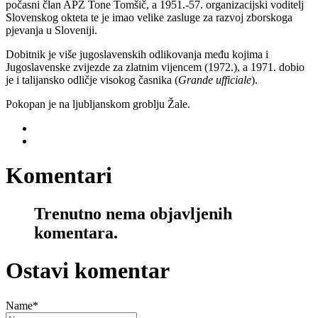
počasni član APZ Tone Tomšič, a 1951.-57. organizacijski voditelj
Slovenskog okteta te je imao velike zasluge za razvoj zborskoga
pjevanja u Sloveniji.
Dobitnik je više jugoslavenskih odlikovanja među kojima i
Jugoslavenske zvijezde za zlatnim vijencem (1972.), a 1971. dobio
je i talijansko odličje visokog časnika (
Grande ufficiale
).
Pokopan je na ljubljanskom groblju Žale.
Komentari
Trenutno nema objavljenih
komentara.
Ostavi komentar
Name
*