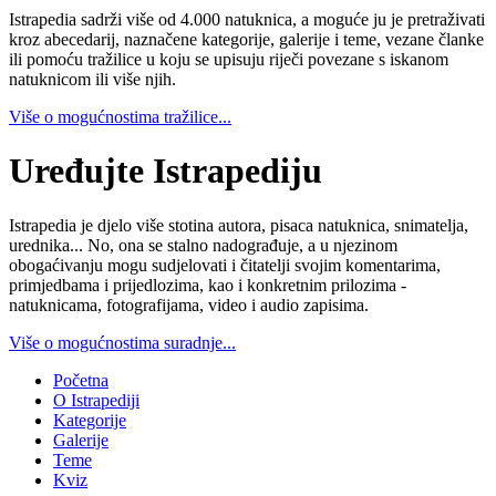
Istrapedia sadrži više od 4.000 natuknica, a moguće ju je pretraživati
kroz abecedarij, naznačene kategorije, galerije i teme, vezane članke
ili pomoću tražilice u koju se upisuju riječi povezane s iskanom
natuknicom ili više njih.
Više o mogućnostima tražilice...
Uređujte Istrapediju
Istrapedia je djelo više stotina autora, pisaca natuknica, snimatelja,
urednika... No, ona se stalno nadograđuje, a u njezinom
obogaćivanju mogu sudjelovati i čitatelji svojim komentarima,
primjedbama i prijedlozima, kao i konkretnim prilozima -
natuknicama, fotografijama, video i audio zapisima.
Više o mogućnostima suradnje...
Početna
O Istrapediji
Kategorije
Galerije
Teme
Kviz