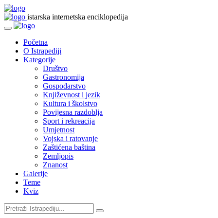
istarska internetska enciklopedija
Početna
O Istrapediji
Kategorije
Društvo
Gastronomija
Gospodarstvo
Književnost i jezik
Kultura i školstvo
Povijesna razdoblja
Sport i rekreacija
Umjetnost
Vojska i ratovanje
Zaštićena baština
Zemljopis
Znanost
Galerije
Teme
Kviz