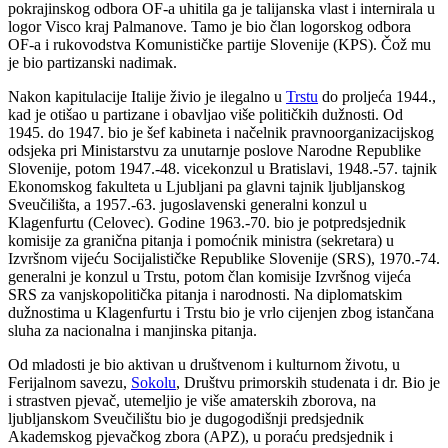
pokrajinskog odbora OF-a uhitila ga je talijanska vlast i internirala u
logor Visco kraj Palmanove. Tamo je bio član logorskog odbora
OF-a i rukovodstva Komunističke partije Slovenije (KPS). Čož mu
je bio partizanski nadimak.
Nakon kapitulacije Italije živio je ilegalno u
Trstu
do proljeća 1944.,
kad je otišao u partizane i obavljao više političkih dužnosti. Od
1945. do 1947. bio je šef kabineta i načelnik pravnoorganizacijskog
odsjeka pri Ministarstvu za unutarnje poslove Narodne Republike
Slovenije, potom 1947.-48. vicekonzul u Bratislavi, 1948.-57. tajnik
Ekonomskog fakulteta u Ljubljani pa glavni tajnik ljubljanskog
Sveučilišta, a 1957.-63. jugoslavenski generalni konzul u
Klagenfurtu (Celovec). Godine 1963.-70. bio je potpredsjednik
komisije za granična pitanja i pomoćnik ministra (sekretara) u
Izvršnom vijeću Socijalističke Republike Slovenije (SRS), 1970.-74.
generalni je konzul u Trstu, potom član komisije Izvršnog vijeća
SRS za vanjskopolitička pitanja i narodnosti. Na diplomatskim
dužnostima u Klagenfurtu i Trstu bio je vrlo cijenjen zbog istančana
sluha za nacionalna i manjinska pitanja.
Od mladosti je bio aktivan u društvenom i kulturnom životu, u
Ferijalnom savezu,
Sokolu
, Društvu primorskih studenata i dr. Bio je
i strastven pjevač, utemeljio je više amaterskih zborova, na
ljubljanskom Sveučilištu bio je dugogodišnji predsjednik
Akademskog pjevačkog zbora (APZ), u poraću predsjednik i