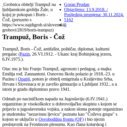
Grobnica obitelji Trampuž na
Goran Prodan
ljubljanskom groblju Žale, u
Objavljeno: 13.9.2018. /
kojoj je pokopan i Boris -
Posljednja promjena: 30.11.2024.
Čož, (preuzeto s
5162
https://www.najdigrob.si/slovenski-
0
grobovi/2819/boris-trampuz)
Trampuž, Boris - Čož
Trampuž, Boris - Čož, antifašist, političar, diplomat, kulturni
pregalac (
Pazin
, 26.VI.1912. - Ukanc kraj Bohinjskog jezera,
6.IV.1975.).
Otac mu je bio Franjo Trampuž, agronom i pedagog, a majka
Emilija rođ. Zannantoni. Osnovnu školu polazio je 1918.-23. u
Pazinu i
Opatiji
, potom je obitelj emigrirala u Kraljevinu Srba,
Hrvata i Slovenaca te je završio gimnaziju u Ljubljani 1932., a u
istom je gradu diplomirao pravo 1941.
Odmah po nacističkom napadu na Jugoslaviju (6.IV.1941.)
organizirao je visokoškolce u dobrovoljačku skupinu s kojom se
prijavio u jugoslavensku vojsku, a nakon sloma potonje organizirao
je studentsku "nezavisnu ljevicu" poznatu kao "Čoževa grupa" s
kojom se uključio u
Osvobodilnu frontu (OF)
i bio njezin
predstavnik na Frontinom plenumu. Kao člana kotarskog i