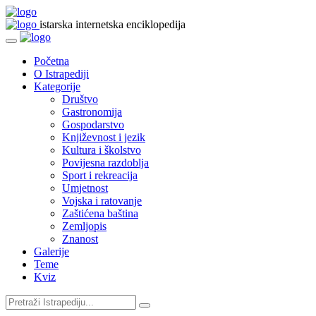
istarska internetska enciklopedija
Početna
O Istrapediji
Kategorije
Društvo
Gastronomija
Gospodarstvo
Književnost i jezik
Kultura i školstvo
Povijesna razdoblja
Sport i rekreacija
Umjetnost
Vojska i ratovanje
Zaštićena baština
Zemljopis
Znanost
Galerije
Teme
Kviz