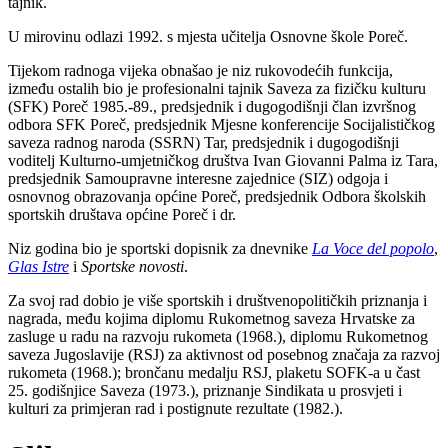
tajnik.
U mirovinu odlazi 1992. s mjesta učitelja Osnovne škole Poreč.
Tijekom radnoga vijeka obnašao je niz rukovodećih funkcija,
između ostalih bio je profesionalni tajnik Saveza za fizičku kulturu
(SFK) Poreč 1985.-89., predsjednik i dugogodišnji član izvršnog
odbora SFK Poreč, predsjednik Mjesne konferencije Socijalističkog
saveza radnog naroda (SSRN) Tar, predsjednik i dugogodišnji
voditelj Kulturno-umjetničkog društva Ivan Giovanni Palma iz Tara,
predsjednik Samoupravne interesne zajednice (SIZ) odgoja i
osnovnog obrazovanja općine Poreč, predsjednik Odbora školskih
sportskih društava općine Poreč i dr.
Niz godina bio je sportski dopisnik za dnevnike
La Voce del popolo
,
Glas Istre
i
Sportske novosti
.
Za svoj rad dobio je više sportskih i društvenopolitičkih priznanja i
nagrada, među kojima diplomu Rukometnog saveza Hrvatske za
zasluge u radu na razvoju rukometa (1968.), diplomu Rukometnog
saveza Jugoslavije (RSJ) za aktivnost od posebnog značaja za razvoj
rukometa (1968.); brončanu medalju RSJ, plaketu SOFK-a u čast
25. godišnjice Saveza (1973.), priznanje Sindikata u prosvjeti i
kulturi za primjeran rad i postignute rezultate (1982.).