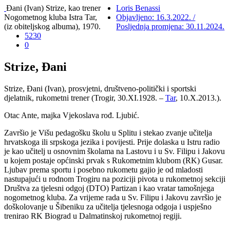
Đani (Ivan) Strize, kao trener
Loris Benassi
Nogometnog kluba Istra Tar,
Objavljeno: 16.3.2022. /
(iz obiteljskog albuma), 1970.
Posljednja promjena: 30.11.2024.
5230
0
Strize, Đani
Strize, Đani (Ivan), prosvjetni, društveno-politički i sportski
djelatnik, rukometni trener (Trogir, 30.XI.1928. –
Tar
, 10.X.2013.).
Otac Ante, majka Vjekoslava rođ. Ljubić.
Završio je Višu pedagošku školu u Splitu i stekao zvanje učitelja
hrvatskoga ili srpskoga jezika i povijesti. Prije dolaska u Istru radio
je kao učitelj u osnovnim školama na Lastovu i u Sv. Filipu i Jakovu
u kojem postaje općinski prvak s Rukometnim klubom (RK) Gusar.
Ljubav prema sportu i posebno rukometu gajio je od mladosti
nastupajući u rodnom Trogiru na poziciji pivota u rukometnoj sekciji
Društva za tjelesni odgoj (DTO) Partizan i kao vratar tamošnjega
nogometnog kluba. Za vrijeme rada u Sv. Filipu i Jakovu završio je
doškolovanje u Šibeniku za učitelja tjelesnoga odgoja i uspješno
trenirao RK Biograd u Dalmatinskoj rukometnoj regiji.