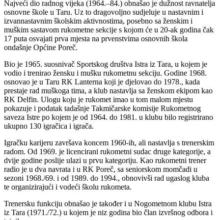
Najveći dio radnog vijeka (1964.–84.) obnašao je dužnost ravnatelja
osnovne škole u Taru. Uz to dragovoljno sudjeluje u nastavnim i
izvannastavnim školskim aktivnostima, posebno sa ženskim i
muškim sastavom rukometne sekcije s kojom će u 20-ak godina čak
17 puta osvajati prva mjesta na prvenstvima osnovnih škola
ondašnje Općine Poreč.
Bio je 1965. suosnivač Sportskog društva Istra iz Tara, u kojem je
vodio i trenirao žensku i mušku rukometnu sekciju. Godine 1968.
osnovao je u Taru RK Lanterna koji je djelovao do 1978., kada
prestaje rad muškoga tima, a klub nastavlja sa ženskom ekipom kao
RK Delfin. Ulogu koju je rukomet imao u tom malom mjestu
pokazuje i podatak tadašnje Takmičarske komisije Rukometnog
saveza Istre po kojem je od 1964. do 1981. u klubu bilo registrirano
ukupno 130 igračica i igrača.
Igračku karijeru završava koncem 1960-ih, ali nastavlja s trenerskim
radom. Od 1969. je licencirani rukometni sudac druge kategorije, a
dvije godine poslije ulazi u prvu kategoriju. Kao rukometni trener
radio je u dva navrata i u RK Poreč, sa seniorskom momčadi u
sezoni 1968./69. i od 1989. do 1994., obnovivši rad ugaslog kluba
te organizirajući i vodeći školu rukometa.
Trenersku funkciju obnašao je također i u Nogometnom klubu Istra
iz Tara (1971./72.) u kojem je niz godina bio član izvršnog odbora i