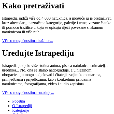
Kako pretraživati
Istrapedia sadrži više od 4.000 natuknica, a moguće ju je pretraživati
kroz abecedarij, naznačene kategorije, galerije i teme, vezane članke
ili pomoću tražilice u koju se upisuju riječi povezane s iskanom
natuknicom ili više njih.
Više o mogućnostima tražilice...
Uređujte Istrapediju
Istrapedia je djelo više stotina autora, pisaca natuknica, snimatelja,
urednika... No, ona se stalno nadograđuje, a u njezinom
obogaćivanju mogu sudjelovati i čitatelji svojim komentarima,
primjedbama i prijedlozima, kao i konkretnim prilozima -
natuknicama, fotografijama, video i audio zapisima.
Više o mogućnostima suradnje...
Početna
O Istrapediji
Kategorije