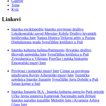
Galerije
Teme
Kviz
Linkovi
Istarska enciklopedija
Istarsko povijesno društvo
Leksikografski zavod Miroslav Krleža
Društvo hrvatskih
književnika Istre
Natura Histrica
Državni arhiv u Pazinu
Digitalizirana građa Sveučilišne knjižnice u Puli
Istarska kulturna baština/Patrimonio
Hrvatsko društvo
likovnih umjetnika Istre
Sveučilišna knjižnica u Puli
Zvjezdarnica u Višnjanu
Porečka i pulska biskupija
Etnografski muzej Istre
Povijesni i pomorski muzej Istre
Centar za povijesna
istraživanja Rovinj
Arheološki muzej Istre
Turistička
zajednica Istarske županije
Sveučilište Jurja Dobrile u Puli
Sajam knjige u Istri
Istarska županija
IKA - Istarska kulturna agencija
Park prirode
Učka
Javna ustanova Kamenjak
Nacionalni park Brijuni
Istarsko narodno kazalište
Melodije Istre i Kvarnera
Arhiva
Glasa Istre