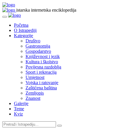
istarska internetska enciklopedija
Početna
O Istrapediji
Kategorije
Društvo
Gastronomija
Gospodarstvo
Književnost i jezik
Kultura i školstvo
Povijesna razdoblja
Sport i rekreacija
Umjetnost
Vojska i ratovanje
Zaštićena baština
Zemljopis
Znanost
Galerije
Teme
Kviz