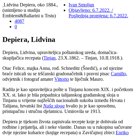
Lidvina Depiera, oko 1884.,
Ivan Smoljan
(snimljeno u studiju
Objavljeno: 6.7.2022. /
Emblemi&Ballarini u Trstu)
Posljednja promjena: 6.7.2022.
4087
0
Depiera, Lidvina
Depiera, Lidvina, upraviteljica poštanskog ureda, domaćica-
skupljačica recepata (
Tinjan
, 23.X.1862. – Tinjan, 10.II.1918.).
Otac Felice, majka Anna, rođ. Schneditz (Šnedić), a od njezine
braće isticali su se tršćanski gradonačelnik i pravni pisac
Camillo
,
odvjetnik i fotograf amater
Vittorio
te liječnik Mauro.
Radila je kao upraviteljica pošte u Tinjanu koncem XIX. i početkom
XX. st. Iako je bila pripadnica talijanskog građanskog sloja u
Tinjanu u vrijeme najžešćih nacionalnih sukoba između Hrvata i
Talijana, hrvatski list
Naša sloga
hvalio ju je kao sposobnu,
pristupačnu i stručnu djelatnicu. Umirovila se 1913.
Depiera je tijekom života zapisivala recepte koje je dobivala od
rodbine i prijatelja, ali i neke vlastite. Danas su u rukopisu sačuvane
dvije njezine kuharice (knjige recepata) u Zavičajnoj zbirci
Enriko