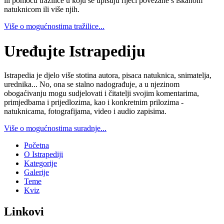
ili pomoću tražilice u koju se upisuju riječi povezane s iskanom
natuknicom ili više njih.
Više o mogućnostima tražilice...
Uređujte Istrapediju
Istrapedia je djelo više stotina autora, pisaca natuknica, snimatelja,
urednika... No, ona se stalno nadograđuje, a u njezinom
obogaćivanju mogu sudjelovati i čitatelji svojim komentarima,
primjedbama i prijedlozima, kao i konkretnim prilozima -
natuknicama, fotografijama, video i audio zapisima.
Više o mogućnostima suradnje...
Početna
O Istrapediji
Kategorije
Galerije
Teme
Kviz
Linkovi