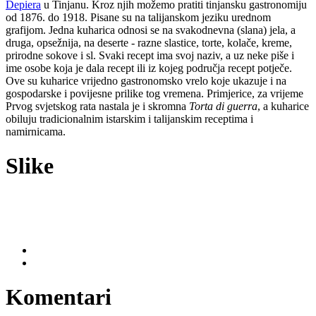
Depiera
u Tinjanu. Kroz njih možemo pratiti tinjansku gastronomiju
od 1876. do 1918. Pisane su na talijanskom jeziku urednom
grafijom. Jedna kuharica odnosi se na svakodnevna (slana) jela, a
druga, opsežnija, na deserte - razne slastice, torte, kolače, kreme,
prirodne sokove i sl. Svaki recept ima svoj naziv, a uz neke piše i
ime osobe koja je dala recept ili iz kojeg područja recept potječe.
Ove su kuharice vrijedno gastronomsko vrelo koje ukazuje i na
gospodarske i povijesne prilike tog vremena. Primjerice, za vrijeme
Prvog svjetskog rata nastala je i skromna
Torta di guerra
, a kuharice
obiluju tradicionalnim istarskim i talijanskim receptima i
namirnicama.
Slike
Komentari