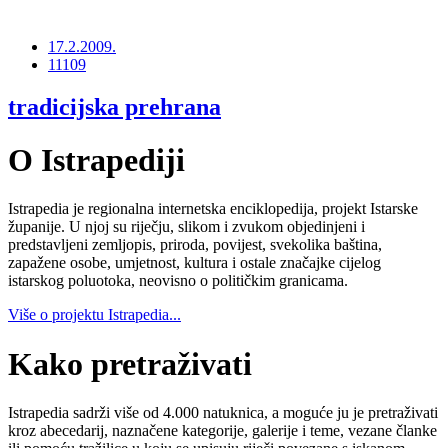
17.2.2009.
11109
tradicijska prehrana
O Istrapediji
Istrapedia je regionalna internetska enciklopedija, projekt Istarske
županije. U njoj su riječju, slikom i zvukom objedinjeni i
predstavljeni zemljopis, priroda, povijest, svekolika baština,
zapažene osobe, umjetnost, kultura i ostale značajke cijelog
istarskog poluotoka, neovisno o političkim granicama.
Više o projektu Istrapedia...
Kako pretraživati
Istrapedia sadrži više od 4.000 natuknica, a moguće ju je pretraživati
kroz abecedarij, naznačene kategorije, galerije i teme, vezane članke