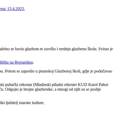
ena: 13.4.2023.
ralelno se bavio glazbom te završio i srednju glazbenu školu. Svirao je
ilištu na Bernardinu
.
ubu. Potom se zaposlio u piranskoj Glazbenoj školi, gdje je podučavao
ski puhački orkestar (Mladinski pihalni orkester KUD Karol Pahor
ču. Odgojio je brojne glazbenike, a mnogi od njih su se poslije
 ljubitelj istarske kulture.