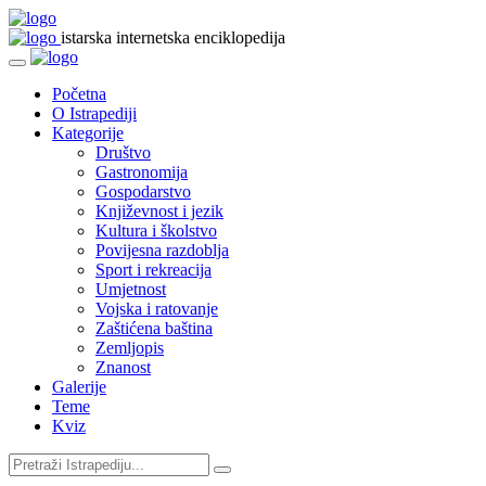
istarska internetska enciklopedija
Početna
O Istrapediji
Kategorije
Društvo
Gastronomija
Gospodarstvo
Književnost i jezik
Kultura i školstvo
Povijesna razdoblja
Sport i rekreacija
Umjetnost
Vojska i ratovanje
Zaštićena baština
Zemljopis
Znanost
Galerije
Teme
Kviz