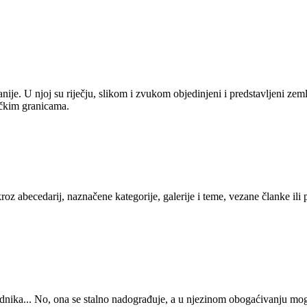
anije. U njoj su riječju, slikom i zvukom objedinjeni i predstavljeni zem
tičkim granicama.
kroz abecedarij, naznačene kategorije, galerije i teme, vezane članke ili
 urednika... No, ona se stalno nadograđuje, a u njezinom obogaćivanju mo