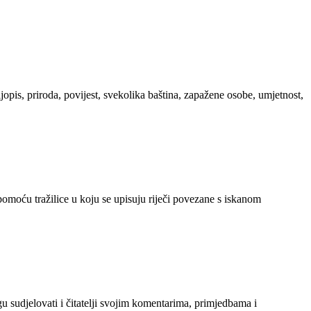
ljopis, priroda, povijest, svekolika baština, zapažene osobe, umjetnost,
 pomoću tražilice u koju se upisuju riječi povezane s iskanom
gu sudjelovati i čitatelji svojim komentarima, primjedbama i