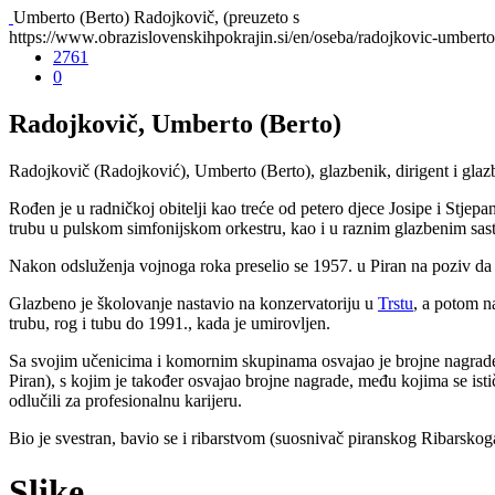
Umberto (Berto) Radojkovič, (preuzeto s
https://www.obrazislovenskihpokrajin.si/en/oseba/radojkovic-umberto
2761
0
Radojkovič, Umberto (Berto)
Radojkovič (Radojković), Umberto (Berto), glazbenik, dirigent i glaz
Rođen je u radničkoj obitelji kao treće od petero djece Josipe i Stjep
trubu u pulskom simfonijskom orkestru, kao i u raznim glazbenim sast
Nakon odsluženja vojnoga roka preselio se 1957. u Piran na poziv d
Glazbeno je školovanje nastavio na konzervatoriju u
Trstu
, a potom n
trubu, rog i tubu do 1991., kada je umirovljen.
Sa svojim učenicima i komornim skupinama osvajao je brojne nagrade
Piran), s kojim je također osvajao brojne nagrade, među kojima se isti
odlučili za profesionalnu karijeru.
Bio je svestran, bavio se i ribarstvom (suosnivač piranskog Ribarskoga
Slike