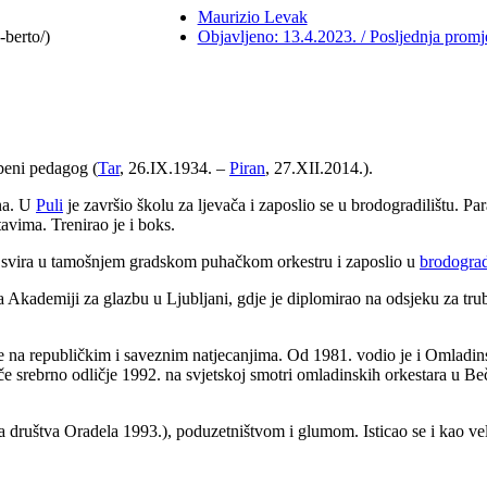
Maurizio Levak
-berto/)
Objavljeno: 13.4.2023. / Posljednja promj
beni pedagog (
Tar
, 26.IX.1934. –
Piran
, 27.XII.2014.).
ana. U
Puli
je završio školu za ljevača i zaposlio se u brodogradilištu. Pa
avima. Trenirao je i boks.
a svira u tamošnjem gradskom puhačkom orkestru i zaposlio u
brodograd
a Akademiji za glazbu u Ljubljani, gdje je diplomirao na odsjeku za tr
 na republičkim i saveznim natjecanjima. Od 1981. vodio je i Omladin
če srebrno odličje 1992. na svjetskoj smotri omladinskih orkestara u Be
 društva Oradela 1993.), poduzetništvom i glumom. Isticao se i kao veliki