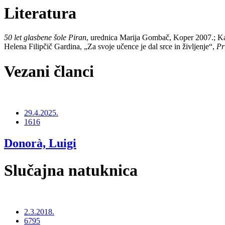
Literatura
50 let glasbene šole Piran
, urednica Marija Gombač, Koper 2007.; Kar
Helena Filipčič Gardina, „Za svoje učence je dal srce in življenje“,
Pr
Vezani članci
29.4.2025.
1616
Donorà, Luigi
Slučajna natuknica
2.3.2018.
6795