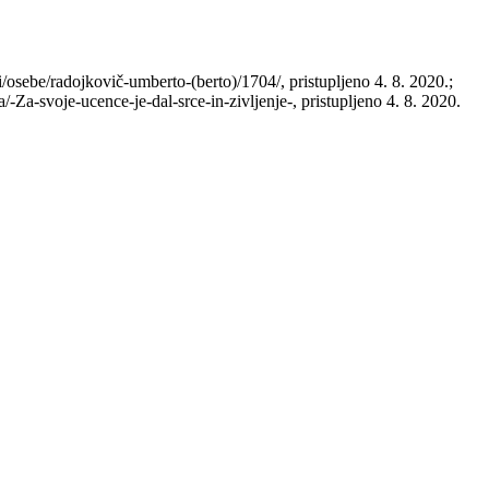
sebe/radojkovič-umberto-(berto)/1704/, pristupljeno 4. 8. 2020.;
-Za-svoje-ucence-je-dal-srce-in-zivljenje-, pristupljeno 4. 8. 2020.