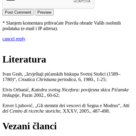
* Slanjem komentara prihvaćate Pravila obrade Vaših osobnih
podataka (e-mail i IP adresa).
cancel reply
Literatura
Ivan Grah, „Izvještaji pićanskih biskupa Svetoj Stolici (1589–
1780)
“
,
Croatica Christiana periodica
, 6, 1980.,
1-25
;
Elvis Orbanić,
Katedra svetog Nicefora:
p
ovijesna skica Pićanske
biskupije
, Pazin 2002., 60
-
62;
Enver Ljubović, „Gli stemmi dei vescovi di Segna e Modrus“,
Atti
del Centro di ricerche storiche
, XXXV, 2005., 487-498.
Vezani članci