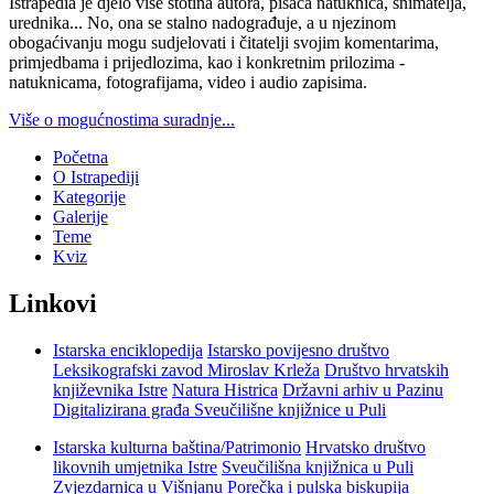
Istrapedia je djelo više stotina autora, pisaca natuknica, snimatelja,
urednika... No, ona se stalno nadograđuje, a u njezinom
obogaćivanju mogu sudjelovati i čitatelji svojim komentarima,
primjedbama i prijedlozima, kao i konkretnim prilozima -
natuknicama, fotografijama, video i audio zapisima.
Više o mogućnostima suradnje...
Početna
O Istrapediji
Kategorije
Galerije
Teme
Kviz
Linkovi
Istarska enciklopedija
Istarsko povijesno društvo
Leksikografski zavod Miroslav Krleža
Društvo hrvatskih
književnika Istre
Natura Histrica
Državni arhiv u Pazinu
Digitalizirana građa Sveučilišne knjižnice u Puli
Istarska kulturna baština/Patrimonio
Hrvatsko društvo
likovnih umjetnika Istre
Sveučilišna knjižnica u Puli
Zvjezdarnica u Višnjanu
Porečka i pulska biskupija