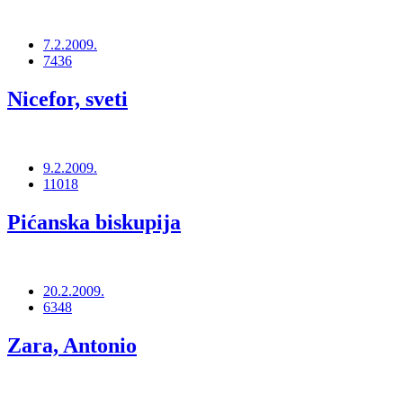
7.2.2009.
7436
Nicefor, sveti
9.2.2009.
11018
Pićanska biskupija
20.2.2009.
6348
Zara, Antonio