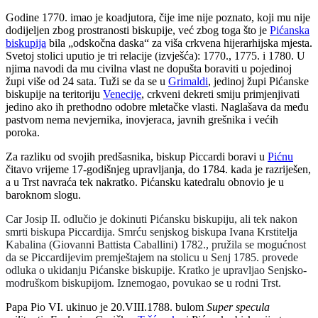
Godine 1770. imao je koadjutora, čije ime nije poznato, koji mu nije
dodijeljen zbog prostranosti biskupije, već zbog toga što je
Pićanska
biskupija
bila „odskočna daska“ za viša crkvena hijerarhijska mjesta.
Svetoj stolici uputio je tri relacije (izvješća): 1770., 1775. i 1780. U
njima navodi da mu civilna vlast ne dopušta boraviti u pojedinoj
župi više od 24 sata. Tuži se da se u
Grimaldi
, jedinoj župi Pićanske
biskupije na teritoriju
Venecije
, crkveni dekreti smiju primjenjivati
jedino ako ih prethodno odobre mletačke vlasti. Naglašava da među
pastvom nema nevjernika, inovjeraca, javnih grešnika i većih
poroka.
Za razliku od svojih predšasnika, biskup Piccardi boravi u
Pićnu
čitavo vrijeme 17-godišnjeg upravljanja, do 1784. kada je razriješen,
a u Trst navraća tek nakratko. Pićansku katedralu obnovio je u
baroknom slogu.
Car Josip II. odlučio je dokinuti Pićansku biskupiju, ali tek nakon
smrti biskupa Piccardija. Smrću senjskog biskupa Ivana Krstitelja
Kabalina (Giovanni Battista Caballini) 1782., pružila se mogućnost
da se Piccardijevim premještajem na stolicu u Senj 1785. provede
odluka o ukidanju Pićanske biskupije. Kratko je upravljao Senjsko-
modruškom biskupijom. Iznemogao, povukao se u rodni Trst.
Papa Pio VI. ukinuo je 20.VIII.1788. bulom
Super specula