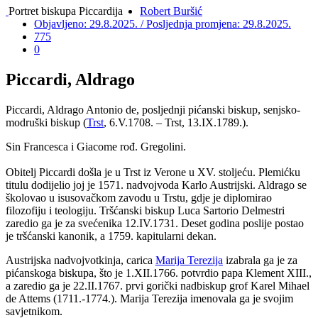
Portret biskupa Piccardija
Robert Buršić
Objavljeno: 29.8.2025. / Posljednja promjena: 29.8.2025.
775
0
Piccardi, Aldrago
Piccardi, Aldrago Antonio de, posljednji pićanski biskup, senjsko-
modruški biskup (
Trst
, 6.V.1708. – Trst, 13.IX.1789.).
Sin Francesca i Giacome rođ. Gregolini.
Obitelj Piccardi došla je u Trst iz Verone u XV. stoljeću. Plemićku
titulu dodijelio joj je 1571. nadvojvoda Karlo Austrijski. Aldrago se
školovao u isusovačkom zavodu u Trstu, gdje je diplomirao
filozofiju i teologiju. Tršćanski biskup Luca Sartorio Delmestri
zaredio ga je za svećenika 12.IV.1731. Deset godina poslije postao
je tršćanski kanonik, a 1759. kapitularni dekan.
Austrijska nadvojvotkinja, carica
Marija Terezija
izabrala ga je za
pićanskoga biskupa, što je 1.XII.1766. potvrdio papa Klement XIII.,
a zaredio ga je 22.II.1767. prvi gorički nadbiskup grof Karel Mihael
de Attems (1711.-1774.). Marija Terezija imenovala ga je svojim
savjetnikom.