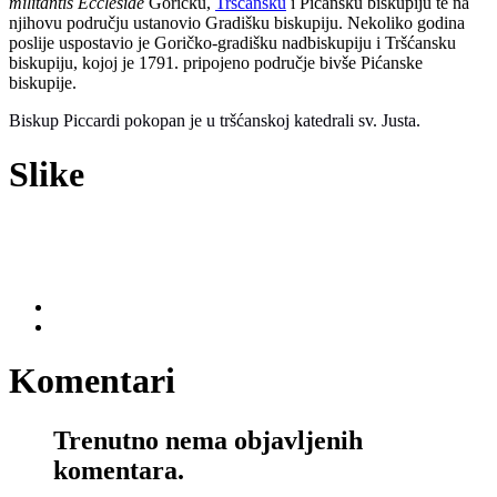
militantis Ecclesiae
Goričku,
Tršćansku
i Pićansku biskupiju te na
njihovu području ustanovio Gradišku biskupiju. Nekoliko godina
poslije uspostavio je Goričko-gradišku nadbiskupiju i Tršćansku
biskupiju, kojoj je 1791. pripojeno područje bivše Pićanske
biskupije.
Biskup Piccardi pokopan je u tršćanskoj katedrali
s
v. Justa.
Slike
Komentari
Trenutno nema objavljenih
komentara.