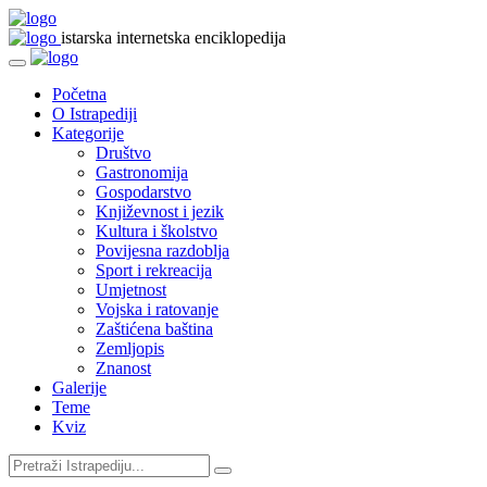
istarska internetska enciklopedija
Početna
O Istrapediji
Kategorije
Društvo
Gastronomija
Gospodarstvo
Književnost i jezik
Kultura i školstvo
Povijesna razdoblja
Sport i rekreacija
Umjetnost
Vojska i ratovanje
Zaštićena baština
Zemljopis
Znanost
Galerije
Teme
Kviz