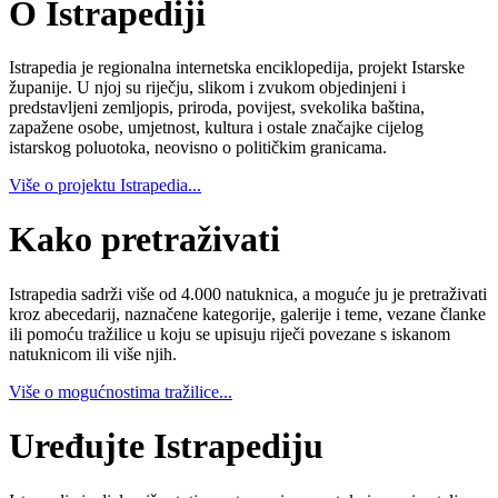
O Istrapediji
Istrapedia je regionalna internetska enciklopedija, projekt Istarske
županije. U njoj su riječju, slikom i zvukom objedinjeni i
predstavljeni zemljopis, priroda, povijest, svekolika baština,
zapažene osobe, umjetnost, kultura i ostale značajke cijelog
istarskog poluotoka, neovisno o političkim granicama.
Više o projektu Istrapedia...
Kako pretraživati
Istrapedia sadrži više od 4.000 natuknica, a moguće ju je pretraživati
kroz abecedarij, naznačene kategorije, galerije i teme, vezane članke
ili pomoću tražilice u koju se upisuju riječi povezane s iskanom
natuknicom ili više njih.
Više o mogućnostima tražilice...
Uređujte Istrapediju