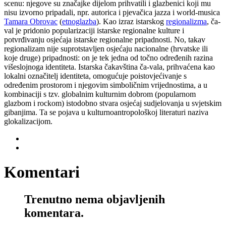
scenu: njegove su značajke dijelom prihvatili i glazbenici koji mu
nisu izvorno pripadali, npr. autorica i pjevačica jazza i world-musica
Tamara Obrovac
(
etnoglazba
). Kao izraz istarskog
regionalizma
, ča-
val je pridonio popularizaciji istarske regionalne kulture i
potvrđivanju osjećaja istarske regionalne pripadnosti. No, takav
regionalizam nije suprotstavljen osjećaju nacionalne (hrvatske ili
koje druge) pripadnosti: on je tek jedna od točno određenih razina
višeslojnoga identiteta. Istarska čakavština ča-vala, prihvaćena kao
lokalni označitelj identiteta, omogućuje poistovjećivanje s
određenim prostorom i njegovim simboličnim vrijednostima, a u
kombinaciji s tzv. globalnim kulturnim dobrom (popularnom
glazbom i rockom) istodobno stvara osjećaj sudjelovanja u svjetskim
gibanjima. Ta se pojava u kulturnoantropološkoj literaturi naziva
glokalizacijom.
Komentari
Trenutno nema objavljenih
komentara.