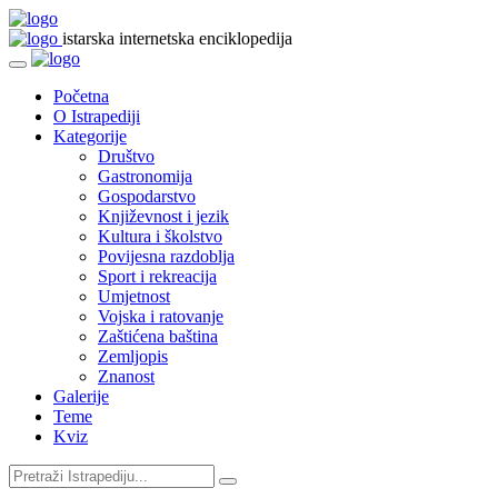
istarska internetska enciklopedija
Početna
O Istrapediji
Kategorije
Društvo
Gastronomija
Gospodarstvo
Književnost i jezik
Kultura i školstvo
Povijesna razdoblja
Sport i rekreacija
Umjetnost
Vojska i ratovanje
Zaštićena baština
Zemljopis
Znanost
Galerije
Teme
Kviz