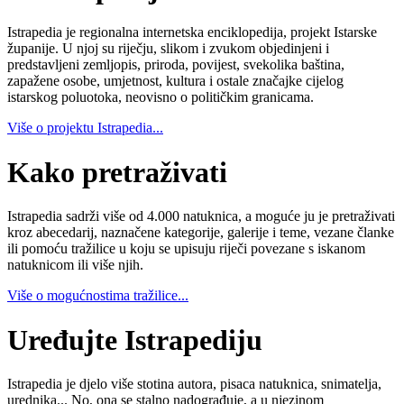
Istrapedia je regionalna internetska enciklopedija, projekt Istarske
županije. U njoj su riječju, slikom i zvukom objedinjeni i
predstavljeni zemljopis, priroda, povijest, svekolika baština,
zapažene osobe, umjetnost, kultura i ostale značajke cijelog
istarskog poluotoka, neovisno o političkim granicama.
Više o projektu Istrapedia...
Kako pretraživati
Istrapedia sadrži više od 4.000 natuknica, a moguće ju je pretraživati
kroz abecedarij, naznačene kategorije, galerije i teme, vezane članke
ili pomoću tražilice u koju se upisuju riječi povezane s iskanom
natuknicom ili više njih.
Više o mogućnostima tražilice...
Uređujte Istrapediju
Istrapedia je djelo više stotina autora, pisaca natuknica, snimatelja,
urednika... No, ona se stalno nadograđuje, a u njezinom