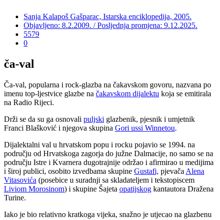
Sanja Kalapoš Gašparac, Istarska enciklopedija, 2005.
Objavljeno: 8.2.2009. / Posljednja promjena: 9.12.2025.
5579
0
ča-val
Ča-val, popularna i rock-glazba na čakavskom govoru, nazvana po
imenu top-ljestvice glazbe na
čakavskom dijalektu
koja se emitirala
na Radio Rijeci.
Drži se da su ga osnovali
puljski
glazbenik, pjesnik i umjetnik
Franci Blašković i njegova skupina
Gori ussi Winnetou
.
Dijalektalni val u hrvatskom popu i rocku pojavio se 1994. na
području od Hrvatskoga zagorja do južne Dalmacije, no samo se na
području Istre i Kvarnera dugotrajnije održao i afirmirao u medijima
i široj publici, osobito izvedbama skupine
Gustafi,
pjevača
Alena
Vitasovića
(posebice u suradnji sa skladateljem i tekstopiscem
Liviom Morosinom
) i skupine Šajeta
opatijskog
kantautora Dražena
Turine.
Iako je bio relativno kratkoga vijeka, snažno je utjecao na glazbenu