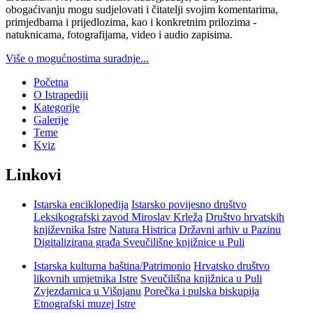
obogaćivanju mogu sudjelovati i čitatelji svojim komentarima,
primjedbama i prijedlozima, kao i konkretnim prilozima -
natuknicama, fotografijama, video i audio zapisima.
Više o mogućnostima suradnje...
Početna
O Istrapediji
Kategorije
Galerije
Teme
Kviz
Linkovi
Istarska enciklopedija
Istarsko povijesno društvo
Leksikografski zavod Miroslav Krleža
Društvo hrvatskih
književnika Istre
Natura Histrica
Državni arhiv u Pazinu
Digitalizirana građa Sveučilišne knjižnice u Puli
Istarska kulturna baština/Patrimonio
Hrvatsko društvo
likovnih umjetnika Istre
Sveučilišna knjižnica u Puli
Zvjezdarnica u Višnjanu
Porečka i pulska biskupija
Etnografski muzej Istre