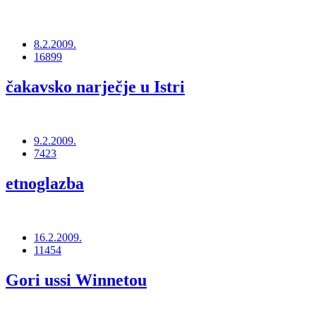
8.2.2009.
16899
čakavsko narječje u Istri
9.2.2009.
7423
etnoglazba
16.2.2009.
11454
Gori ussi Winnetou