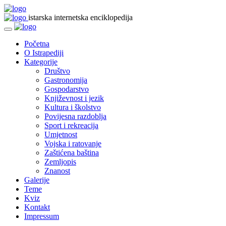
istarska internetska enciklopedija
Početna
O Istrapediji
Kategorije
Društvo
Gastronomija
Gospodarstvo
Književnost i jezik
Kultura i školstvo
Povijesna razdoblja
Sport i rekreacija
Umjetnost
Vojska i ratovanje
Zaštićena baština
Zemljopis
Znanost
Galerije
Teme
Kviz
Kontakt
Impressum