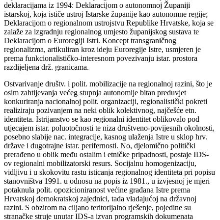
deklaracijama iz 1994: Deklaracijom o autonomnoj Županiji
istarskoj, koja ističe ustroj Istarske županije kao autonomne regije;
Deklaracijom o regionalnom ustrojstvu Republike Hrvatske, koja se
zalaže za izgradnju regionalnog umjesto županijskog sustava te
Deklaracijom o Euroregiji Istri. Koncept transgraničnog
regionalizma, artikuliran kroz ideju Euroregije Istre, usmjeren je
prema funkcionalističko-interesnom povezivanju istar. prostora
razdijeljena drž. granicama.
Ostvarivanje društv. i polit. mobilizacije na regionalnoj razini, što je
osim zahtijevanja većeg stupnja autonomije bitan preduvjet
konkuriranja nacionalnoj polit. organizaciji, regionalistički pokreti
realiziraju pozivanjem na neki oblik kolektivnog, najčešće etn.
identiteta. Istrijanstvo se kao regionalni identitet oblikovalo pod
utjecajem istar. poluotočnosti te niza društveno-povijesnih okolnosti,
posebno slabije nac. integracije, kasnog ulaženja Istre u sklop hrv.
države i dugotrajne istar. perifernosti. No, djelomično politički
prerađeno u oblik među ostalim i etničke pripadnosti, postaje IDS-
ov regionalni mobilizatorski resurs. Socijalnu homogenizaciju,
vidljivu i u skokovitu rastu isticanja regionalnog identiteta pri popisu
stanovništva 1991. u odnosu na popis iz 1981., u izvjesnoj je mjeri
potaknula polit. opozicioniranost većine građana Istre prema
Hrvatskoj demokratskoj zajednici, tada vladajućoj na državnoj
razini. S obzirom na ciljano teritorijalno rješenje, pojedine su
stranačke struje unutar IDS-a izvan programskih dokumenata