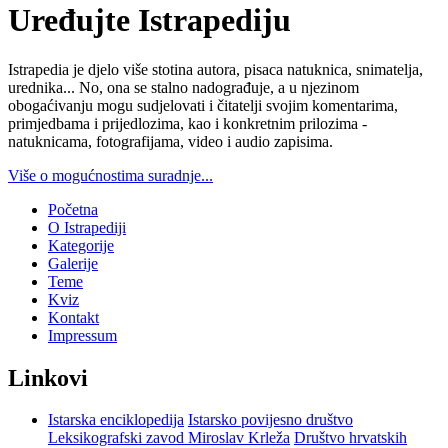
Uređujte Istrapediju
Istrapedia je djelo više stotina autora, pisaca natuknica, snimatelja,
urednika... No, ona se stalno nadograđuje, a u njezinom
obogaćivanju mogu sudjelovati i čitatelji svojim komentarima,
primjedbama i prijedlozima, kao i konkretnim prilozima -
natuknicama, fotografijama, video i audio zapisima.
Više o mogućnostima suradnje...
Početna
O Istrapediji
Kategorije
Galerije
Teme
Kviz
Kontakt
Impressum
Linkovi
Istarska enciklopedija
Istarsko povijesno društvo
Leksikografski zavod Miroslav Krleža
Društvo hrvatskih