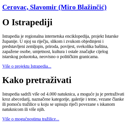
Cerovac, Slavomir (Miro Blažinčić)
O Istrapediji
Istrapedia je regionalna internetska enciklopedija, projekt Istarske
županije. U njoj su riječju, slikom i zvukom objedinjeni i
predstavljeni zemljopis, priroda, povijest, svekolika baština,
zapažene osobe, umjetnost, kultura i ostale značajke cijelog
istarskog poluotoka, neovisno o političkim granicama.
Više o projektu Istrapedia...
Kako pretraživati
Istrapedia sadrži više od 4.000 natuknica, a moguće ju je pretraživati
kroz abecedarij, naznačene kategorije, galerije i teme, vezane članke
ili pomoću tražilice u koju se upisuju riječi povezane s iskanom
natuknicom ili više njih.
Više o mogućnostima tražilice...