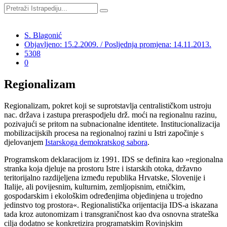
S. Blagonić
Objavljeno: 15.2.2009. / Posljednja promjena: 14.11.2013.
5308
0
Regionalizam
Regionalizam, pokret koji se suprotstavlja centralističkom ustroju
nac. država i zastupa preraspodjelu drž. moći na regionalnu razinu,
pozivajući se pritom na subnacionalne identitete. Institucionalizacija
mobilizacijskih procesa na regionalnoj razini u Istri započinje s
djelovanjem
Istarskoga demokratskog sabora
.
Programskom deklaracijom iz 1991. IDS se definira kao »regionalna
stranka koja djeluje na prostoru Istre i istarskih otoka, državno
teritorijalno razdijeljena između republika Hrvatske, Slovenije i
Italije, ali povijesnim, kulturnim, zemljopisnim, etničkim,
gospodarskim i ekološkim određenjima objedinjena u trojedno
jedinstvo tog prostora«. Regionalistička orijentacija IDS-a iskazana
tada kroz autonomizam i transgraničnost kao dva osnovna strateška
cilja dodatno se konkretizira programatskim Rovinjskim