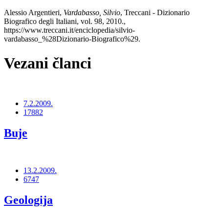
Alessio Argentieri,
Vardabasso, Silvio
, Treccani - Dizionario
Biografico degli Italiani, vol. 98, 2010.,
https://www.treccani.it/enciclopedia/silvio-
vardabasso_%28Dizionario-Biografico%29.
Vezani članci
7.2.2009.
17882
Buje
13.2.2009.
6747
Geologija