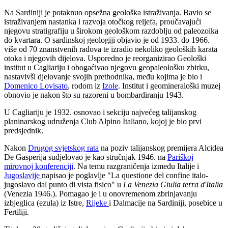
Na Sardiniji je potaknuo opsežna geološka istraživanja. Bavio se
istraživanjem nastanka i razvoja otočkog reljefa, proučavajući
njegovu stratigrafiju u širokom geološkom razdoblju od paleozoika
do kvartara. O sardinskoj geologiji objavio je od 1933. do 1966.
više od 70 znanstvenih radova te izradio nekoliko geoloških karata
otoka i njegovih dijelova. Usporedno je reorganizirao Geološki
institut u Cagliariju i obogaćivao njegovu geopaleološku zbirku,
nastavivši djelovanje svojih prethodnika, među kojima je bio i
Domenico Lovisato
, rodom iz
Izole
. Institut i geomineraloški muzej
obnovio je nakon što su razoreni u bombardiranju 1943.
U Cagliariju je 1932. osnovao i sekciju najvećeg talijanskog
planinarskog udruženja Club Alpino Italiano, kojoj je bio prvi
predsjednik.
Nakon
Drugog svjetskog rata
na poziv talijanskog premijera Alcidea
De Gasperija sudjelovao je kao stručnjak 1946. na
Pariškoj
mirovnoj konferenciji
. Na temu razgraničenja između Italije i
Jugoslavije
napisao je poglavlje "La questione del confine italo-
jugoslavo dal punto di vista fisico" u
La Venezia Giulia terra d'Italia
(Venezia 1946.). Pomagao je i u onovremenom zbrinjavanju
izbjeglica (ezula) iz Istre,
Rijeke
i Dalmacije na Sardiniji, posebice u
Fertiliji.