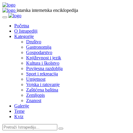
istarska internetska enciklopedija
Početna
O Istrapediji
Kategorije
Društvo
Gastronomija
Gospodarstvo
Književnost i jezik
Kultura i školstvo
Povijesna razdoblja
Sport i rekreacija
Umjetnost
Vojska i ratovanje
Zaštićena baština
Zemljopis
Znanost
Galerije
Teme
Kviz