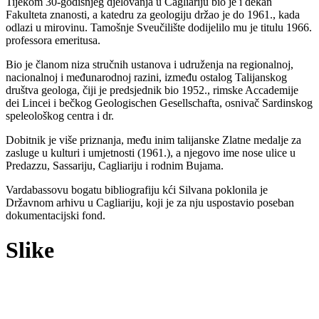
Tijekom 30-godišnjeg djelovanja u Cagliariju bio je i dekan
Fakulteta znanosti, a katedru za geologiju držao je do 1961., kada
odlazi u mirovinu. Tamošnje Sveučilište dodijelilo mu je titulu 1966.
professora emeritusa.
Bio je članom niza stručnih ustanova i udruženja na regionalnoj,
nacionalnoj i međunarodnoj razini, između ostalog Talijanskog
društva geologa, čiji je predsjednik bio 1952., rimske Accademije
dei Lincei i bečkog Geologischen Gesellschafta, osnivač Sardinskog
speleološkog centra i dr.
Dobitnik je više priznanja, među inim talijanske Zlatne medalje za
zasluge u kulturi i umjetnosti (1961.), a njegovo ime nose ulice u
Predazzu, Sassariju, Cagliariju i rodnim Bujama.
Vardabassovu bogatu bibliografiju kći Silvana poklonila je
Državnom arhivu u Cagliariju, koji je za nju uspostavio poseban
dokumentacijski fond.
Slike