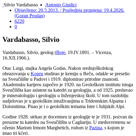
Silvio Vardabasso
Antonio Giudici
Objavljeno: 20.5.2013. / Posljednja promjena: 19.4.2026.
(Goran Prodan)
6220
0
Vardabasso, Silvio
Vardabasso, Silvio, geolog (
Buje
, 19.IV.1891. – Vicenza,
16.XII.1966.).
Otac Luigi, majka Angela Godas. Nakon srednjoškolskog
obrazovanja u
Kopru
studirao je kemiju u Beču, odakle se preselio
na Sveučilište u Padovi i 1919. diplomirao prirodne znanosti.
Akademsku karijeru započeo je 1920. na Geološkom institutu istoga
Sveučilišta kao asistent na katedri za geologiju, a od 1925. predavao
je mineralologiju i geologiju u Inženjerskoj školi. U tom razdoblju
sudjelovao je u geološkim istraživanjima u Tridentskim Alpama i
Dolomitima. Pisao je i o geološkim temama Istre i Julijskih Alpi.
Godine 1928. stekao je docenturu iz geologije te je 1931. pozvan da
preuzme tu katedru na Sveučilištu u Cagliariju. U međuvremenu se
oženio Mariom Irmom Marghetich, rodom iz
Pazina
, s kojom je
imao tri kćeri.