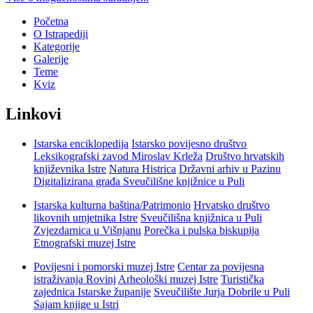
Početna
O Istrapediji
Kategorije
Galerije
Teme
Kviz
Linkovi
Istarska enciklopedija
Istarsko povijesno društvo
Leksikografski zavod Miroslav Krleža
Društvo hrvatskih
književnika Istre
Natura Histrica
Državni arhiv u Pazinu
Digitalizirana građa Sveučilišne knjižnice u Puli
Istarska kulturna baština/Patrimonio
Hrvatsko društvo
likovnih umjetnika Istre
Sveučilišna knjižnica u Puli
Zvjezdarnica u Višnjanu
Porečka i pulska biskupija
Etnografski muzej Istre
Povijesni i pomorski muzej Istre
Centar za povijesna
istraživanja Rovinj
Arheološki muzej Istre
Turistička
zajednica Istarske županije
Sveučilište Jurja Dobrile u Puli
Sajam knjige u Istri