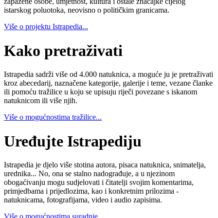
zapažene osobe, umjetnost, kultura i ostale značajke cijelog
istarskog poluotoka, neovisno o političkim granicama.
Više o projektu Istrapedia...
Kako pretraživati
Istrapedia sadrži više od 4.000 natuknica, a moguće ju je pretraživati
kroz abecedarij, naznačene kategorije, galerije i teme, vezane članke
ili pomoću tražilice u koju se upisuju riječi povezane s iskanom
natuknicom ili više njih.
Više o mogućnostima tražilice...
Uređujte Istrapediju
Istrapedia je djelo više stotina autora, pisaca natuknica, snimatelja,
urednika... No, ona se stalno nadograđuje, a u njezinom
obogaćivanju mogu sudjelovati i čitatelji svojim komentarima,
primjedbama i prijedlozima, kao i konkretnim prilozima -
natuknicama, fotografijama, video i audio zapisima.
Više o mogućnostima suradnje...