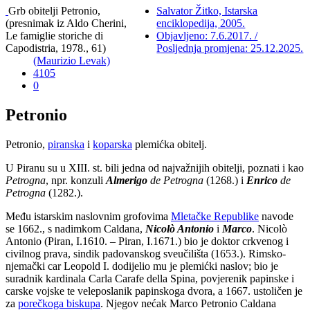
Grb obitelji Petronio,
Salvator Žitko, Istarska
(presnimak iz Aldo Cherini,
enciklopedija, 2005.
Le famiglie storiche di
Objavljeno: 7.6.2017. /
Capodistria, 1978., 61)
Posljednja promjena: 25.12.2025.
(Maurizio Levak)
4105
0
Petronio
Petronio,
piranska
i
koparska
plemićka obitelj.
U Piranu su u XIII. st. bili jedna od najvažnijih obitelji, poznati i kao
Petrogna
, npr. konzuli
Almerigo
de Petrogna
(1268.) i
Enrico
de
Petrogna
(1282.).
Među istarskim naslovnim grofovima
Mletačke Republike
navode
se 1662., s nadimkom Caldana,
Nicolò Antonio
i
Marco
. Nicolò
Antonio (Piran, I.1610. – Piran, I.1671.) bio je doktor crkvenog i
civilnog prava, sindik padovanskog sveučilišta (1653.). Rimsko-
njemački car Leopold I. dodijelio mu je plemićki naslov; bio je
suradnik kardinala Carla Carafe della Spina, povjerenik papinske i
carske vojske te veleposlanik papinskoga dvora, a 1667. ustoličen je
za
porečkoga biskupa
. Njegov nećak Marco Petronio Caldana