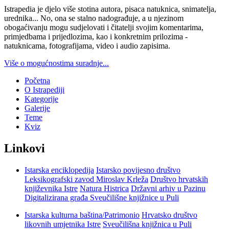
Istrapedia je djelo više stotina autora, pisaca natuknica, snimatelja,
urednika... No, ona se stalno nadograđuje, a u njezinom
obogaćivanju mogu sudjelovati i čitatelji svojim komentarima,
primjedbama i prijedlozima, kao i konkretnim prilozima -
natuknicama, fotografijama, video i audio zapisima.
Više o mogućnostima suradnje...
Početna
O Istrapediji
Kategorije
Galerije
Teme
Kviz
Linkovi
Istarska enciklopedija
Istarsko povijesno društvo
Leksikografski zavod Miroslav Krleža
Društvo hrvatskih
književnika Istre
Natura Histrica
Državni arhiv u Pazinu
Digitalizirana građa Sveučilišne knjižnice u Puli
Istarska kulturna baština/Patrimonio
Hrvatsko društvo
likovnih umjetnika Istre
Sveučilišna knjižnica u Puli