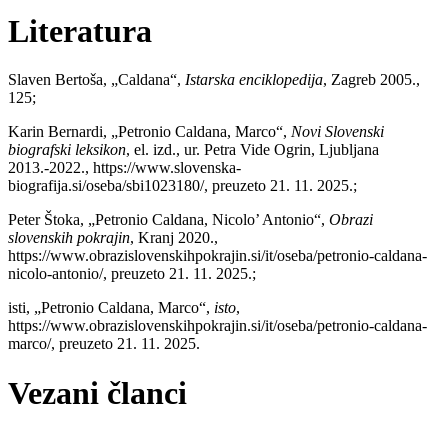
Literatura
Slaven Bertoša, „Caldana“,
Istarska enciklopedija
, Zagreb 2005.,
125;
Karin Bernardi, „Petronio Caldana, Marco“,
Novi Slovenski
biografski leksikon
, el. izd., ur. Petra Vide Ogrin, Ljubljana
2013.-2022., https://www.slovenska-
biografija.si/oseba/sbi1023180/, preuzeto 21. 11. 2025.;
Peter Štoka, „Petronio Caldana, Nicolo’ Antonio“,
Obrazi
slovenskih pokrajin
, Kranj 2020.,
https://www.obrazislovenskihpokrajin.si/it/oseba/petronio-caldana-
nicolo-antonio/, preuzeto 21. 11. 2025.;
isti, „Petronio Caldana, Marco“,
isto
,
https://www.obrazislovenskihpokrajin.si/it/oseba/petronio-caldana-
marco/, preuzeto 21. 11. 2025.
Vezani članci