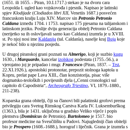
(1651. ili 1655. - Piran, 10.I.1717.) stekao je na dvoru cara
Leopolda I. ugled kao vojskovođa i pjesnik. Napisao je latinski
spjev
Klodijade
(
Clodiados libri XII
, Venetiis 1687.) posvećen
francuskom kralju Luju XIV. Marcov sin
Petronio Petronio
Caldana
između 1704. i 1753. napisao 175 pjesama na talijanskom i
latinskom jeziku. Poslije dviju generacija obitelj Petronio Caldana
(nerijetko su ih oslovljavali samo kao Caldana) izumrla je u XVIII.
st. Po njoj nosi ime
Kaldanija
(tal. Caldanìa), naselje kraj
Buja
koje
je nekoć bilo u njezinu posjedu.
U drugoj piranskoj grani poznati su
Almerigo
, koji je suzbio
kugu
1630., i
Marquardo
, kancelar
izolskog
podestata (1755.-56.), a
vjerojatno joj je pripadao i msgr.
Francesco
(Piran, 1837. –
Trst
,
22.XI.1926.), apostolski protonotar, prepozit stolnoga kaptola u
Kopru, prelat pape Lava XIII., član konzistorija, pisac više
dogmatsko-teoloških i povijesnih djela („Cenni cronologici sul
capitolo di Capodistria“,
Archeografo Triestino
, VI, 1879.-1880.,
211-238).
Koparska grana obitelji, čiji su članovi bili palatinski grofovi prema
privilegiju cara Svetog Rimskog Carstva Karla IV. Luksemburškog
(1363.), bila je 1431. uključena u gradsko Veliko vijeće i popis
plemstva (
Dominicus
de Petronio).
Bartolomeo
je 1517. bio
profesor medicine na Sveučilištu u Padovi. Najugledniji član obitelji
bio je
Prospero
(1608.-1688.), horograf i liječnik. Grana je izumrla s