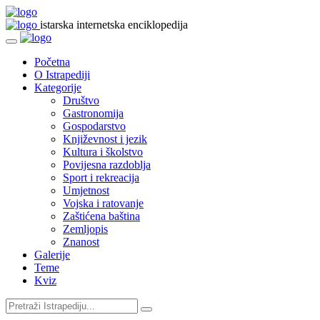
istarska internetska enciklopedija
Početna
O Istrapediji
Kategorije
Društvo
Gastronomija
Gospodarstvo
Književnost i jezik
Kultura i školstvo
Povijesna razdoblja
Sport i rekreacija
Umjetnost
Vojska i ratovanje
Zaštićena baština
Zemljopis
Znanost
Galerije
Teme
Kviz