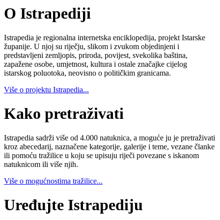
O Istrapediji
Istrapedia je regionalna internetska enciklopedija, projekt Istarske
županije. U njoj su riječju, slikom i zvukom objedinjeni i
predstavljeni zemljopis, priroda, povijest, svekolika baština,
zapažene osobe, umjetnost, kultura i ostale značajke cijelog
istarskog poluotoka, neovisno o političkim granicama.
Više o projektu Istrapedia...
Kako pretraživati
Istrapedia sadrži više od 4.000 natuknica, a moguće ju je pretraživati
kroz abecedarij, naznačene kategorije, galerije i teme, vezane članke
ili pomoću tražilice u koju se upisuju riječi povezane s iskanom
natuknicom ili više njih.
Više o mogućnostima tražilice...
Uređujte Istrapediju