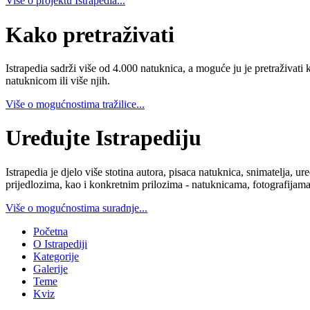
Više o projektu Istrapedia...
Kako pretraživati
Istrapedia sadrži više od 4.000 natuknica, a moguće ju je pretraživati 
natuknicom ili više njih.
Više o mogućnostima tražilice...
Uređujte Istrapediju
Istrapedia je djelo više stotina autora, pisaca natuknica, snimatelja,
prijedlozima, kao i konkretnim prilozima - natuknicama, fotografijama
Više o mogućnostima suradnje...
Početna
O Istrapediji
Kategorije
Galerije
Teme
Kviz