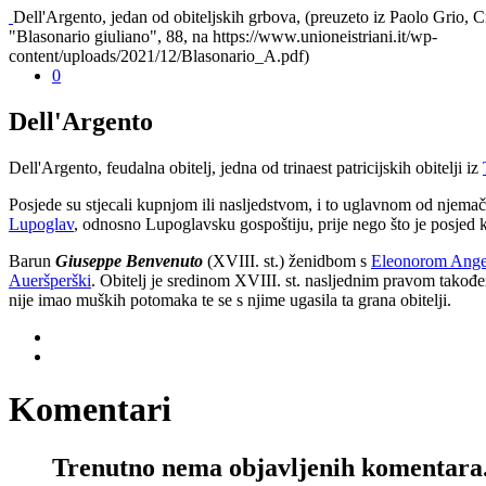
Dell'Argento, jedan od obiteljskih grbova, (preuzeto iz Paolo Grio, C
"Blasonario giuliano", 88, na https://www.unioneistriani.it/wp-
content/uploads/2021/12/Blasonario_A.pdf)
0
Dell'Argento
Dell'Argento, feudalna obitelj, jedna od trinaest patricijskih obitelji iz
Posjede su stjecali kupnjom ili nasljedstvom, i to uglavnom od njemač
Lupoglav
, odnosno Lupoglavsku gospoštiju, prije nego što je posjed
Barun
Giuseppe Benvenuto
(XVIII. st.) ženidbom s
Eleonorom Ange
Aueršperški
. Obitelj je sredinom XVIII. st. nasljednim pravom takođe
nije imao muških potomaka te se s njime ugasila ta grana obitelji.
Komentari
Trenutno nema objavljenih komentara