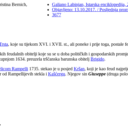
ristina Bernich,
Galiano Labinjan, Istarska enciklopedija, 
Objavljeno: 13.10.2017. / Posljednja pro
3677
Trsta
, koje su tijekom XVI. i XVII. st., ali poneke i prije toga, postale
kih feudalnih obitelji koje su se u doba političkih i gospodarskih prom
 kupnjom 1634. preuzela tršćanska barunska obitelj
Brigido
.
licom Rampelli
1735. stekao je u posjed
Kršan
, koji je kao feud najpri
r od Rampellijevih stekla i
Kašćergu
. Njegov sin
Giuseppe
(druga polovi
.