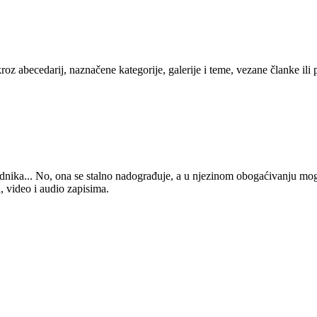
kroz abecedarij, naznačene kategorije, galerije i teme, vezane članke ili
 urednika... No, ona se stalno nadograđuje, a u njezinom obogaćivanju mo
, video i audio zapisima.