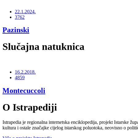
22.1.2024.
3762
Pazinski
Slučajna natuknica
16.2.2018.
4859
Montecuccoli
O Istrapediji
Istrapedia je regionalna internetska enciklopedija, projekt Istarske žup
kultura i ostale značajke cijelog istarskog poluotoka, neovisno o poli