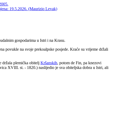
2005.
mjena: 19.5.2026. (Maurizio Levak)
 feudalnim gospodarima u Istri i na Krasu.
jena povukle na svoje prekoalpske posjede. Kraće su vrijeme držali
je držala plemićka obitelj
Kršanskih
, potom de Fin, pa knezovi
ca XVIII. st. - 1820.) naslijedio je sva obiteljska dobra u Istri, ali