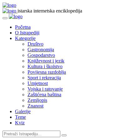
istarska internetska enciklopedija
Početna
O Istrapediji
Kategorije
Društvo
Gastronomija
Gospodarstvo
Književnost i jezik
Kultura i školstvo
Povijesna razdoblja
Sport i rekreacija
Umjetnost
Vojska i ratovanje
Zaštićena baština
Zemljopis
Znanost
Galerije
Teme
Kviz