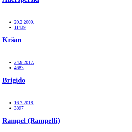
20.2.2009.
11439
Kršan
24.9.2017.
4683
Brigido
16.3.2018.
3897
Rampel (Rampelli)