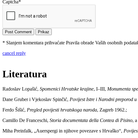
Captcha
*
* Slanjem komentara prihvaćate Pravila obrade Vaših osobnih podataka
cancel reply
Literatura
Radoslav Lopašić,
Spomenici Hrvatske krajine
, I–III,
Monumenta spec
Dane Gruber i Vjekoslav Spinčić,
Povijest Istre i Narodni preporod u 
Ferdo Šišić,
Pregled povijesti hrvatskoga naroda
, Zagreb 1962.;
Camillo De Franceschi,
Storia documentata della Contea di Pisino
, 
Miha Preinfalk, „Auerspergi in njihove povezave s Hrvaško“,
Povijes