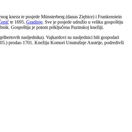
žavnog kneza te posjede Münsterberg (danas Ziębice) i Frankenstein
Čepić
te 1695.
Gradinje
. Sve je posjede udružio u veliku gospoštiju
obnik. Gospoštija je potom priključena Pazinskoj knežiji.
lbertovih nasljednika). Vajkardovi su nasljednici bili gospodari
05.) prodao 1701. Knežiju Komori Unutrašnje Austrije, podredivši