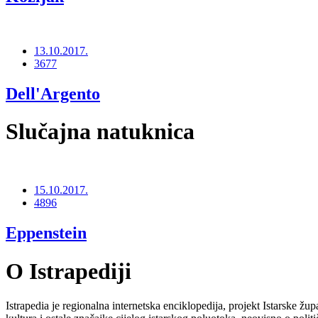
13.10.2017.
3677
Dell'Argento
Slučajna natuknica
15.10.2017.
4896
Eppenstein
O Istrapediji
Istrapedia je regionalna internetska enciklopedija, projekt Istarske žup