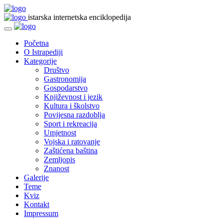
istarska internetska enciklopedija
Početna
O Istrapediji
Kategorije
Društvo
Gastronomija
Gospodarstvo
Književnost i jezik
Kultura i školstvo
Povijesna razdoblja
Sport i rekreacija
Umjetnost
Vojska i ratovanje
Zaštićena baština
Zemljopis
Znanost
Galerije
Teme
Kviz
Kontakt
Impressum