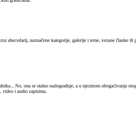
tičkim granicama.
kroz abecedarij, naznačene kategorije, galerije i teme, vezane članke ili
 urednika... No, ona se stalno nadograđuje, a u njezinom obogaćivanju mo
, video i audio zapisima.