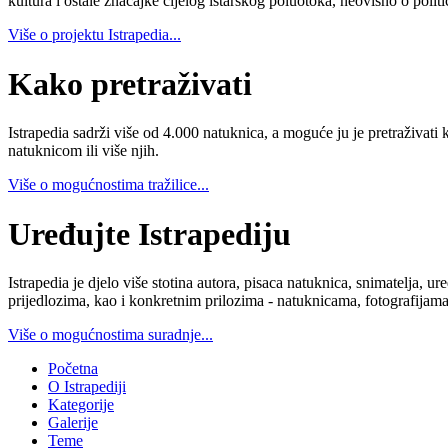
kultura i ostale značajke cijelog istarskog poluotoka, neovisno o poli
Više o projektu Istrapedia...
Kako pretraživati
Istrapedia sadrži više od 4.000 natuknica, a moguće ju je pretraživati 
natuknicom ili više njih.
Više o mogućnostima tražilice...
Uređujte Istrapediju
Istrapedia je djelo više stotina autora, pisaca natuknica, snimatelja,
prijedlozima, kao i konkretnim prilozima - natuknicama, fotografijama
Više o mogućnostima suradnje...
Početna
O Istrapediji
Kategorije
Galerije
Teme