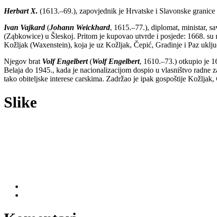
Herbart X.
(1613.–69.), zapovjednik je Hrvatske i Slavonske granice
Ivan Vajkard
(
Johann Weickhard
, 1615.–77.), diplomat, ministar, s
(Ząbkowice) u Šleskoj. Pritom je kupovao utvrde i posjede: 1668. su
Kožljak (Waxenstein), koja je uz Kožljak, Čepić, Gradinje i Paz uklju
Njegov brat
Volf Engelbert
(
Wolf Engelbert
, 1610.–73.) otkupio je 
Belaja do 1945., kada je nacionalizacijom dospio u vlasništvo radne 
tako obiteljske interese carskima. Zadržao je ipak gospoštije Kožljak, 
Slike