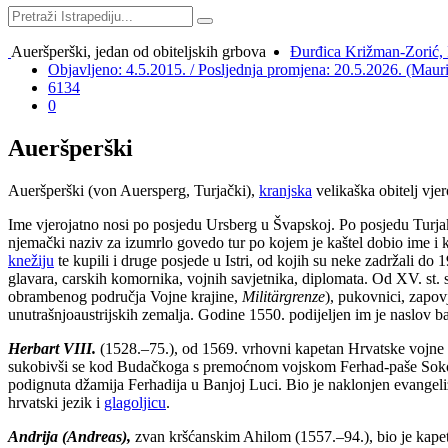
Aueršperški, jedan od obiteljskih grbova
Đurđica Križman-Zorić, I
Objavljeno: 4.5.2015. / Posljednja promjena: 20.5.2026. (Maur
6134
0
Aueršperški
Aueršperški (von Auersperg, Turjački),
kranjska
velikaška obitelj vjer
Ime vjerojatno nosi po posjedu Ursberg u Švapskoj. Po posjedu Turjaku
njemački naziv za izumrlo govedo tur po kojem je kaštel dobio ime i 
knežiju
te kupili i druge posjede u Istri, od kojih su neke zadržali do 
glavara, carskih komornika, vojnih savjetnika, diplomata. Od XV. st. 
obrambenog područja Vojne krajine,
Militärgrenze
), pukovnici, zapov
unutrašnjoaustrijskih zemalja. Godine 1550. podijeljen im je naslov 
Herbart VIII.
(1528.–75.), od 1569. vrhovni kapetan Hrvatske vojne g
sukobivši se kod Budačkoga s premoćnom vojskom Ferhad-paše Sokolov
podignuta džamija Ferhadija u Banjoj Luci. Bio je naklonjen evangeliz
hrvatski jezik i
glagoljicu
.
Andrija (Andreas),
zvan kršćanskim Ahilom (1557.–94.), bio je kapet