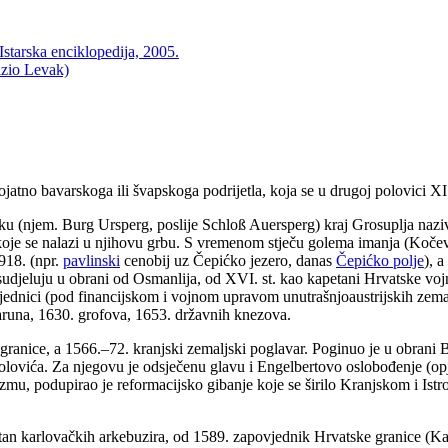
starska enciklopedija, 2005.
izio Levak)
ojatno bavarskoga ili švapskoga podrijetla, koja se u drugoj polovici XI.
 (njem. Burg Ursperg, poslije Schloß Auersperg) kraj Grosuplja nazivaj
koje se nalazi u njihovu grbu. S vremenom stječu golema imanja (Kočev
1918. (npr.
pavlinski
cenobij uz Čepićko jezero, danas
Čepićko polje
), 
sudjeluju u obrani od Osmanlija, od XVI. st. kao kapetani Hrvatske voj
jednici (pod financijskom i vojnom upravom unutrašnjoaustrijskih zema
baruna, 1630. grofova, 1653. državnih knezova.
ranice, a 1566.–72. kranjski zemaljski poglavar. Poginuo je u obrani B
ića. Za njegovu je odsječenu glavu i Engelbertovo oslobođenje (opje
mu, podupirao je reformacijsko gibanje koje se širilo Kranjskom i Istr
an karlovačkih arkebuzira, od 1589. zapovjednik Hrvatske granice (Ka