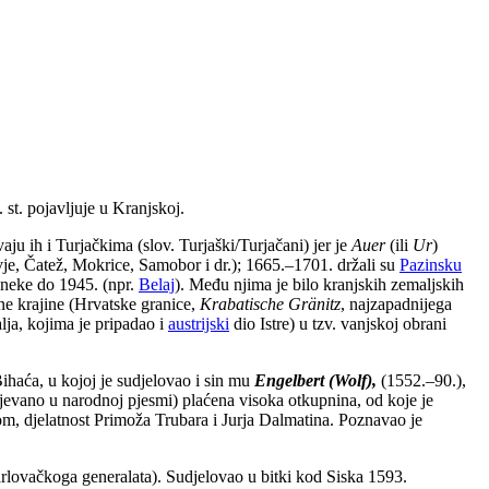
 st. pojavljuje u Kranjskoj.
u ih i Turjačkima (slov. Turjaški/Turjačani) jer je
Auer
(ili
Ur
)
je, Čatež, Mokrice, Samobor i dr.); 1665.–1701. držali su
Pazinsku
a neke do 1945. (npr.
Belaj
). Među njima je bilo kranjskih zemaljskih
ne krajine (Hrvatske granice,
Krabatische Gränitz
, najzapadnijega
lja, kojima je pripadao i
austrijski
dio Istre) u tzv. vanjskoj obrani
ihaća, u kojoj je sudjelovao i sin mu
Engelbert (Wolf),
(1552.–90.),
vano u narodnoj pjesmi) plaćena visoka otkupnina, od koje je
om, djelatnost Primoža Trubara i Jurja Dalmatina. Poznavao je
rlovačkoga generalata). Sudjelovao u bitki kod Siska 1593.