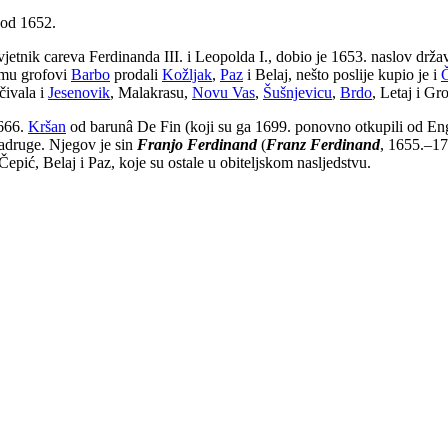
 od 1652.
avjetnik careva Ferdinanda III. i Leopolda I., dobio je 1653. naslov dr
 mu grofovi
Barbo
prodali
Kožljak
,
Paz
i Belaj, nešto poslije kupio je i
čivala i
Jesenovik
, Malakrasu,
Novu Vas
,
Šušnjevicu
,
Brdo
, Letaj i Gr
1666.
Kršan
od barunâ De Fin (koji su ga 1699. ponovno otkupili od Enge
zadruge. Njegov je sin
Franjo Ferdinand
(
Franz Ferdinand
, 1655.–17
Čepić, Belaj i Paz, koje su ostale u obiteljskom nasljedstvu.