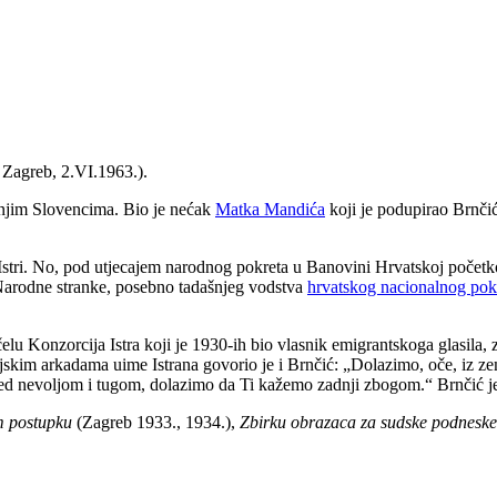
 Zagreb, 2.VI.1963.).
jim Slovencima. Bio je nećak
Matka Mandića
koji je podupirao Brnčić
Istri. No, pod utjecajem narodnog pokreta u Banovini Hrvatskoj početko
 Narodne stranke, posebno tadašnjeg vodstva
hrvatskog nacionalnog pokre
 čelu Konzorcija Istra koji je 1930-ih bio vlasnik emigrantskoga glasila
ojskim arkadama uime Istrana govorio je i Brnčić: „Dolazimo, oče, iz ze
red nevoljom i tugom, dolazimo da Ti kažemo zadnji zbogom.“ Brnčić j
m postupku
(Zagreb 1933., 1934.),
Zbirku obrazaca za sudske podneske 