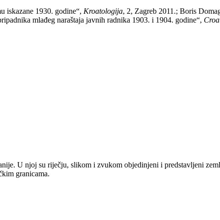
 mu iskazane 1930. godine“,
Kroatologija
, 2, Zagreb 2011.; Boris Domag
 pripadnika mlađeg naraštaja javnih radnika 1903. i 1904. godine“,
Croat
anije. U njoj su riječju, slikom i zvukom objedinjeni i predstavljeni zem
tičkim granicama.