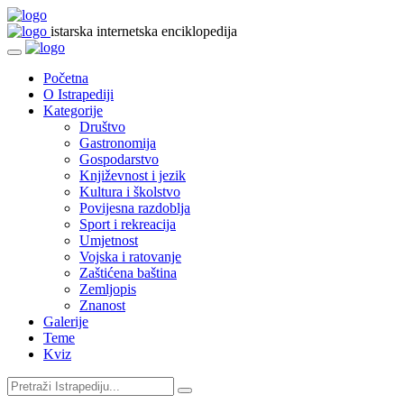
istarska internetska enciklopedija
Početna
O Istrapediji
Kategorije
Društvo
Gastronomija
Gospodarstvo
Književnost i jezik
Kultura i školstvo
Povijesna razdoblja
Sport i rekreacija
Umjetnost
Vojska i ratovanje
Zaštićena baština
Zemljopis
Znanost
Galerije
Teme
Kviz