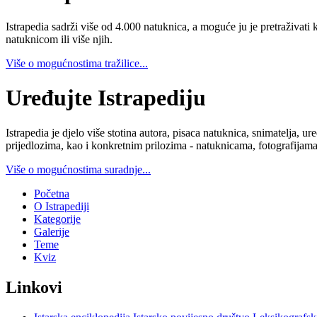
Istrapedia sadrži više od 4.000 natuknica, a moguće ju je pretraživati 
natuknicom ili više njih.
Više o mogućnostima tražilice...
Uređujte Istrapediju
Istrapedia je djelo više stotina autora, pisaca natuknica, snimatelja,
prijedlozima, kao i konkretnim prilozima - natuknicama, fotografijama
Više o mogućnostima suradnje...
Početna
O Istrapediji
Kategorije
Galerije
Teme
Kviz
Linkovi