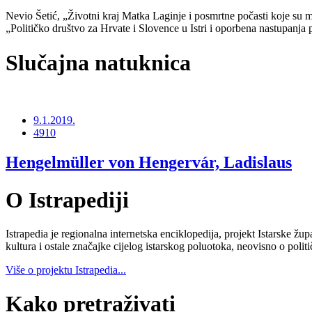
Nevio Šetić, „Životni kraj Matka Laginje i posmrtne počasti koje su
„Političko društvo za Hrvate i Slovence u Istri i oporbena nastupanja
Slučajna natuknica
9.1.2019.
4910
Hengelmüller von Hengervár, Ladislaus
O Istrapediji
Istrapedia je regionalna internetska enciklopedija, projekt Istarske žup
kultura i ostale značajke cijelog istarskog poluotoka, neovisno o poli
Više o projektu Istrapedia...
Kako pretraživati