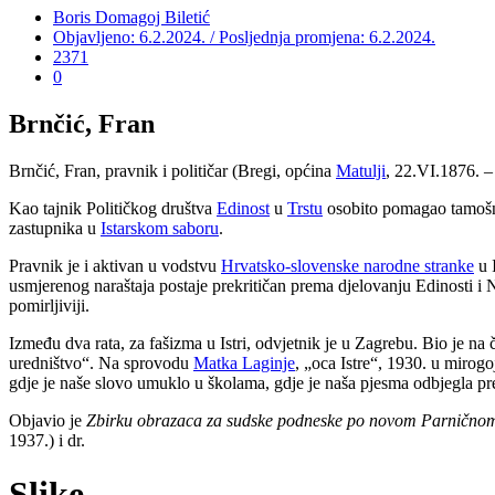
Boris Domagoj Biletić
Objavljeno: 6.2.2024. / Posljednja promjena: 6.2.2024.
2371
0
Brnčić, Fran
Brnčić, Fran, pravnik i političar (Bregi, općina
Matulji
, 22.VI.1876. –
Kao tajnik Političkog društva
Edinost
u
Trstu
osobito pomagao tamošn
zastupnika u
Istarskom saboru
.
Pravnik je i aktivan u vodstvu
Hrvatsko-slovenske narodne stranke
u 
usmjerenog naraštaja postaje prekritičan prema djelovanju Edinosti i
pomirljiviji.
Između dva rata, za fašizma u Istri, odvjetnik je u Zagrebu. Bio je na
uredništvo“. Na sprovodu
Matka Laginje
, „oca Istre“, 1930. u mirog
gdje je naše slovo umuklo u školama, gdje je naša pjesma odbjegla p
Objavio je
Zbirku obrazaca za sudske podneske po novom Parnično
1937.) i dr.
Slike