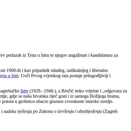
ev prelazak iz Trsta u Istru te njegov angažman i kandidaturu za
m 1900-ih i kao pripadnik mlađeg, radikalnijeg i liberalno
ta u Istri
. Uoči Prvog svjetskog rata postaje prilagodljiviji i
, zagrebačke
Istre
(1929.–1940.), a Brnčić neko vrijeme i „odgovara za
mlje, gdje se naša hrvatska riječ goni i iz samoga Božijega hrama,
e potom u grobnicu ubacio grumen crvenkaste istarske zemlje.
i sudska rješenja po Zakonu o izvršenju i obezbjeđenju
(Zagreb