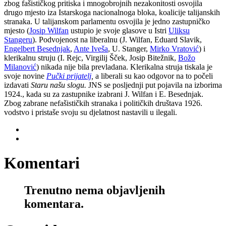
zbog fašističkog pritiska i mnogobrojnih nezakonitosti osvojila
drugo mjesto iza Istarskoga nacionalnoga bloka, koalicije talijanskih
stranaka. U talijanskom parlamentu osvojila je jedno zastupničko
mjesto (
Josip Wilfan
ustupio je svoje glasove u Istri
Uliksu
Stangeru
). Podvojenost na liberalnu (J. Wilfan, Eduard Slavik,
Engelbert Besednjak
,
Ante Iveša
, U. Stanger,
Mirko Vratović
) i
klerikalnu struju (I. Rejc, Virgilij Šček, Josip Bitežnik,
Božo
Milanović
) nikada nije bila prevladana. Klerikalna struja tiskala je
svoje novine
Pučki prijatelj
,
a liberali su kao odgovor na to počeli
izdavati
Staru našu slogu.
JNS se posljednji put pojavila na izborima
1924., kada su za zastupnike izabrani J. Wilfan i E. Besednjak.
Zbog zabrane nefašističkih stranaka i političkih društava 1926.
vodstvo i pristaše svoju su djelatnost nastavili u ilegali.
Komentari
Trenutno nema objavljenih
komentara.