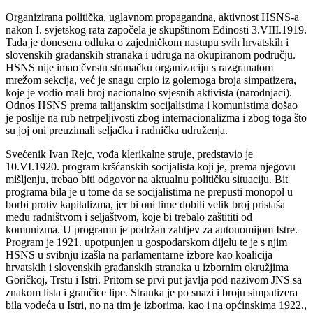
Organizirana politička, uglavnom propagandna, aktivnost HSNS-a
nakon I. svjetskog rata započela je skupštinom Edinosti 3.VIII.1919.
Tada je donesena odluka o zajedničkom nastupu svih hrvatskih i
slovenskih građanskih stranaka i udruga na okupiranom području.
HSNS nije imao čvrstu stranačku organizaciju s razgranatom
mrežom sekcija, već je snagu crpio iz golemoga broja simpatizera,
koje je vodio mali broj nacionalno svjesnih aktivista (narodnjaci).
Odnos HSNS prema talijanskim socijalistima i komunistima došao
je poslije na rub netrpeljivosti zbog internacionalizma i zbog toga što
su joj oni preuzimali seljačka i radnička udruženja.
Svećenik Ivan Rejc, vođa klerikalne struje, predstavio je
10.VI.1920. program kršćanskih socijalista koji je, prema njegovu
mišljenju, trebao biti odgovor na aktualnu političku situaciju. Bit
programa bila je u tome da se socijalistima ne prepusti monopol u
borbi protiv kapitalizma, jer bi oni time dobili velik broj pristaša
među radništvom i seljaštvom, koje bi trebalo zaštititi od
komunizma. U programu je podržan zahtjev za autonomijom Istre.
Program je 1921. upotpunjen u gospodarskom dijelu te je s njim
HSNS u svibnju izašla na parlamentarne izbore kao koalicija
hrvatskih i slovenskih građanskih stranaka u izbornim okružjima
Goričkoj, Trstu i Istri. Pritom se prvi put javlja pod nazivom JNS sa
znakom lista i grančice lipe. Stranka je po snazi i broju simpatizera
bila vodeća u Istri, no na tim je izborima, kao i na općinskima 1922.,