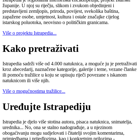
županije. U njoj su riječju, slikom i zvukom objedinjeni i
predstavljeni zemljopis, priroda, povijest, svekolika baština,
zapažene osobe, umjetnost, kultura i ostale značajke cijelog
istarskog poluotoka, neovisno o političkim granicama.
Više o projektu Istrapedia...
Kako pretraživati
Istrapedia sadrži više od 4.000 natuknica, a moguće ju je pretraživati
kroz abecedarij, naznačene kategorije, galerije i teme, vezane članke
ili pomoću tražilice u koju se upisuju riječi povezane s iskanom
natuknicom ili više njih.
Više o mogućnostima tražilice...
Uređujte Istrapediju
Istrapedia je djelo više stotina autora, pisaca natuknica, snimatelja,
urednika... No, ona se stalno nadograđuje, a u njezinom
obogaćivanju mogu sudjelovati i čitatelji svojim komentarima,
primjedbama i prijedlozima, kao i konkretnim prilozima -