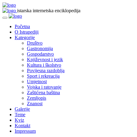
istarska internetska enciklopedija
Početna
O Istrapediji
Kategorije
Društvo
Gastronomija
Gospodarstvo
Književnost i jezik
Kultura i školstvo
Povijesna razdoblja
Sport i rekreacija
Umjetnost
Vojska i ratovanje
Zaštićena baština
Zemljopis
Znanost
Galerije
Teme
Kviz
Kontakt
Impressum