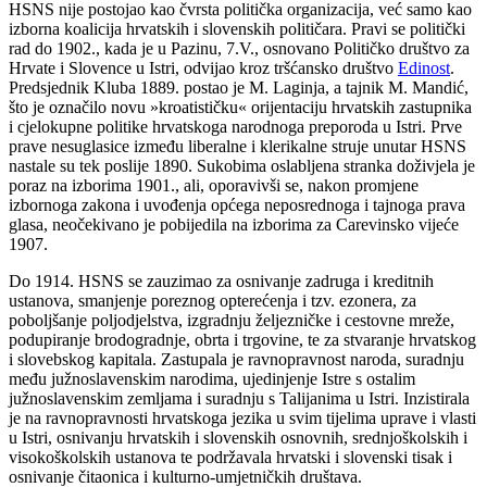
HSNS nije postojao kao čvrsta politička organizacija, već samo kao
izborna koalicija hrvatskih i slovenskih političara. Pravi se politički
rad do 1902., kada je u Pazinu, 7.V., osnovano Političko društvo za
Hrvate i Slovence u Istri, odvijao kroz tršćansko društvo
Edinost
.
Predsjednik Kluba 1889. postao je M. Laginja, a tajnik M. Mandić,
što je označilo novu »kroatističku« orijentaciju hrvatskih zastupnika
i cjelokupne politike hrvatskoga narodnoga preporoda u Istri. Prve
prave nesuglasice između liberalne i klerikalne struje unutar HSNS
nastale su tek poslije 1890. Sukobima oslabljena stranka doživjela je
poraz na izborima 1901., ali, oporavivši se, nakon promjene
izbornoga zakona i uvođenja općega neposrednoga i tajnoga prava
glasa, neočekivano je pobijedila na izborima za Carevinsko vijeće
1907.
Do 1914. HSNS se zauzimao za osnivanje zadruga i kreditnih
ustanova, smanjenje poreznog opterećenja i tzv. ezonera, za
poboljšanje poljodjelstva, izgradnju željezničke i cestovne mreže,
podupiranje brodogradnje, obrta i trgovine, te za stvaranje hrvatskog
i slovebskog kapitala. Zastupala je ravnopravnost naroda, suradnju
među južnoslavenskim narodima, ujedinjenje Istre s ostalim
južnoslavenskim zemljama i suradnju s Talijanima u Istri. Inzistirala
je na ravnopravnosti hrvatskoga jezika u svim tijelima uprave i vlasti
u Istri, osnivanju hrvatskih i slovenskih osnovnih, srednjoškolskih i
visokoškolskih ustanova te podržavala hrvatski i slovenski tisak i
osnivanje čitaonica i kulturno-umjetničkih društava.