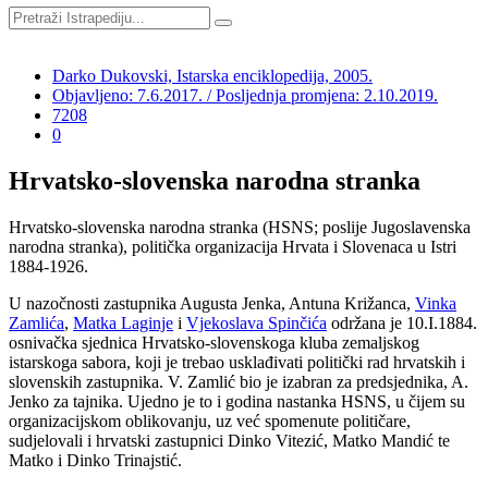
Darko Dukovski, Istarska enciklopedija, 2005.
Objavljeno: 7.6.2017. / Posljednja promjena: 2.10.2019.
7208
0
Hrvatsko-slovenska narodna stranka
Hrvatsko-slovenska narodna stranka (HSNS;
poslije Jugoslavenska
narodna stranka), politička organizacija Hrvata i Slovenaca u Istri
1884-1926.
U nazočnosti zastupnika Augusta Jenka, Antuna Križanca,
Vinka
Zamlića
,
Matka Laginje
i
Vjekoslava Spinčića
održana je 10.I.1884.
osnivačka sjednica Hrvatsko-slovenskoga kluba zemaljskog
istarskoga sabora, koji je trebao usklađivati politički rad hrvatskih i
slovenskih zastupnika. V. Zamlić bio je izabran za predsjednika, A.
Jenko za tajnika. Ujedno je to i godina nastanka HSNS, u čijem su
organizacijskom oblikovanju, uz već spomenute političare,
sudjelovali i hrvatski zastupnici Dinko Vitezić, Matko Mandić te
Matko i Dinko Trinajstić.