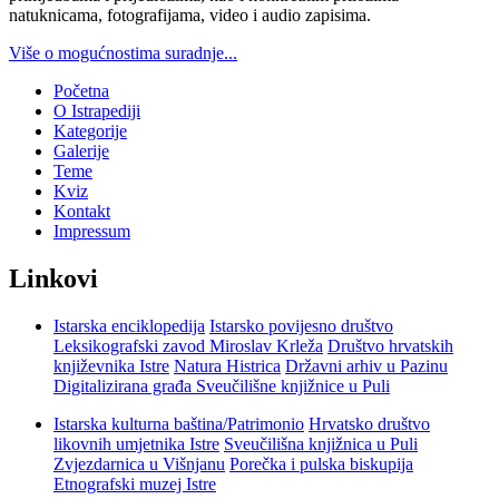
natuknicama, fotografijama, video i audio zapisima.
Više o mogućnostima suradnje...
Početna
O Istrapediji
Kategorije
Galerije
Teme
Kviz
Kontakt
Impressum
Linkovi
Istarska enciklopedija
Istarsko povijesno društvo
Leksikografski zavod Miroslav Krleža
Društvo hrvatskih
književnika Istre
Natura Histrica
Državni arhiv u Pazinu
Digitalizirana građa Sveučilišne knjižnice u Puli
Istarska kulturna baština/Patrimonio
Hrvatsko društvo
likovnih umjetnika Istre
Sveučilišna knjižnica u Puli
Zvjezdarnica u Višnjanu
Porečka i pulska biskupija
Etnografski muzej Istre