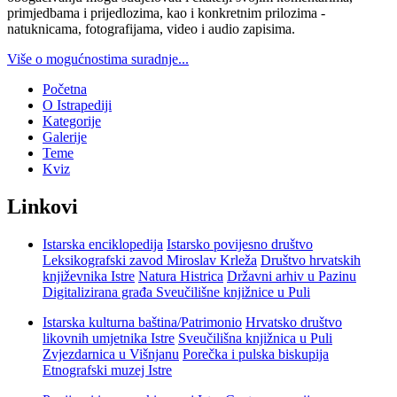
primjedbama i prijedlozima, kao i konkretnim prilozima -
natuknicama, fotografijama, video i audio zapisima.
Više o mogućnostima suradnje...
Početna
O Istrapediji
Kategorije
Galerije
Teme
Kviz
Linkovi
Istarska enciklopedija
Istarsko povijesno društvo
Leksikografski zavod Miroslav Krleža
Društvo hrvatskih
književnika Istre
Natura Histrica
Državni arhiv u Pazinu
Digitalizirana građa Sveučilišne knjižnice u Puli
Istarska kulturna baština/Patrimonio
Hrvatsko društvo
likovnih umjetnika Istre
Sveučilišna knjižnica u Puli
Zvjezdarnica u Višnjanu
Porečka i pulska biskupija
Etnografski muzej Istre