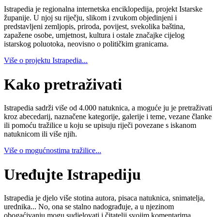
Istrapedia je regionalna internetska enciklopedija, projekt Istarske
županije. U njoj su riječju, slikom i zvukom objedinjeni i
predstavljeni zemljopis, priroda, povijest, svekolika baština,
zapažene osobe, umjetnost, kultura i ostale značajke cijelog
istarskog poluotoka, neovisno o političkim granicama.
Više o projektu Istrapedia...
Kako pretraživati
Istrapedia sadrži više od 4.000 natuknica, a moguće ju je pretraživati
kroz abecedarij, naznačene kategorije, galerije i teme, vezane članke
ili pomoću tražilice u koju se upisuju riječi povezane s iskanom
natuknicom ili više njih.
Više o mogućnostima tražilice...
Uređujte Istrapediju
Istrapedia je djelo više stotina autora, pisaca natuknica, snimatelja,
urednika... No, ona se stalno nadograđuje, a u njezinom
obogaćivanju mogu sudjelovati i čitatelji svojim komentarima,