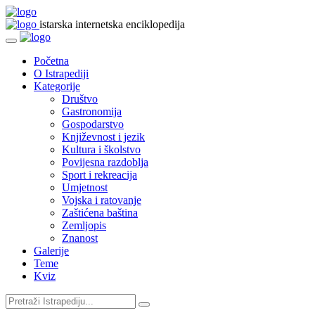
istarska internetska enciklopedija
Početna
O Istrapediji
Kategorije
Društvo
Gastronomija
Gospodarstvo
Književnost i jezik
Kultura i školstvo
Povijesna razdoblja
Sport i rekreacija
Umjetnost
Vojska i ratovanje
Zaštićena baština
Zemljopis
Znanost
Galerije
Teme
Kviz