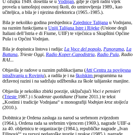
U ožujku 1949. doselila se u
Vodnjan
, gdje je cijeli radni vijek
provela u tamošnjoj osnovnoj školi, do umirovljenja 1989., kao
učiteljica, a bila je i njezina direktorica (1965.-1985.).
Bila je nekoliko godina predsjednica
Zajednice Talijana
u Vodnjanu,
na raznim funkcijama u
Uniji Talijana Istre i Rijeke
(Unione degli
Italiani dell’Istria e di Fiume, UIIF) te vijećnica u Skupštini Općine
Pula i u Općini Vodnjan.
Bila je dopisnica listova i radija:
La Voce del popolo
,
Panorama
,
La
Battana
,
Trieste Oggi
,
Radio Koper-Capodistria
,
Radio Pula
,
Radio
RAI
...
Objavila je radove u raznim publikacijama (
Atti
Centra za povijesna
istraživanja u Rovinju
), a radila je i na
školskim
programima na
državnoj razini i na sadržaju udžbenika za škole talijanske manjine.
Objavila je nekoliko zbirki poezije, uključujući
Voci e pensieri
(
Trieste
1987.) i
Scadenze quotidiane
(Fiume 2011.) te tekst
„Kostimi i tradicije Vodnjana“ u monografiji
Vodnjan kroz stoljeća
(2010.).
Dobitnica je Ordena zasluga za narod sa srebrnom zvijezdom
(1964.), Ordena rada sa srebrnim vijencem (1969.), nagrade UIIF-a
za 40. obljetnicu te organizacije (1984.), republičke nagrade „Ivan
Filipović“ za razvoj pedagoške teorije i prakse (1985.), nagrade