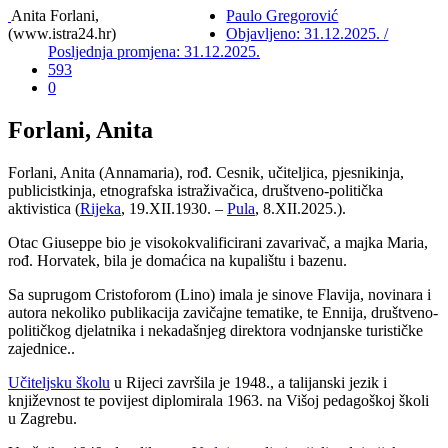
Anita Forlani,
Paulo Gregorović
(www.istra24.hr)
Objavljeno: 31.12.2025. /
Posljednja promjena: 31.12.2025.
593
0
Forlani, Anita
Forlani, Anita (Annamaria), rođ. Cesnik, učiteljica, pjesnikinja,
publicistkinja, etnografska istraživačica, društveno-politička
aktivistica (
Rijeka
, 19.XII.1930. –
Pula
, 8.XII.2025.).
Otac Giuseppe bio je visokokvalificirani zavarivač, a majka Maria,
rođ. Horvatek, bila je domaćica na kupalištu i bazenu.
Sa suprugom Cristoforom (Lino) imala je sinove Flavija, novinara i
autora nekoliko publikacija zavičajne tematike, te Ennija, društveno-
političkog djelatnika i nekadašnjeg direktora vodnjanske turističke
zajednice..
Učiteljsku školu
u Rijeci završila je 1948., a talijanski jezik i
književnost te povijest diplomirala 1963. na Višoj pedagoškoj školi
u Zagrebu.