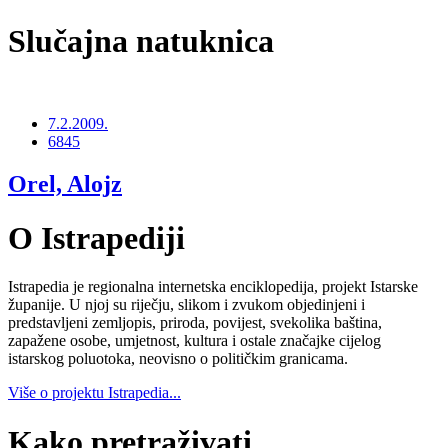
Slučajna natuknica
7.2.2009.
6845
Orel, Alojz
O Istrapediji
Istrapedia je regionalna internetska enciklopedija, projekt Istarske
županije. U njoj su riječju, slikom i zvukom objedinjeni i
predstavljeni zemljopis, priroda, povijest, svekolika baština,
zapažene osobe, umjetnost, kultura i ostale značajke cijelog
istarskog poluotoka, neovisno o političkim granicama.
Više o projektu Istrapedia...
Kako pretraživati