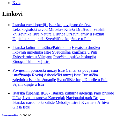
Kviz
Linkovi
Istarska enciklopedija
Istarsko povijesno društvo
Leksikografski zavod Miroslav Krleža
Društvo hrvatskih
književnika Istre
Natura Histrica
Državni arhiv u Pazinu
Digitalizirana građa Sveučilišne knjižnice u Puli
Istarska kulturna baština/Patrimonio
Hrvatsko društvo
likovnih umjetnika Istre
Sveučilišna knjižnica u Puli
Zvjezdarnica u Višnjanu
Porečka i pulska biskupija
Etnografski muzej Istre
Povijesni i pomorski muzej Istre
Centar za povijesna
istraživanja Rovinj
Arheološki muzej Istre
Turistička
zajednica Istarske županije
Sveučilište Jurja Dobrile u Puli
Sajam knjige u Istri
Istarska županija
IKA - Istarska kulturna agencija
Park prirode
Učka
Javna ustanova Kamenjak
Nacionalni park Brijuni
Istarsko narodno kazalište
Melodije Istre i Kvarnera
Arhiva
Glasa Istre
Istrapedia
© 2019