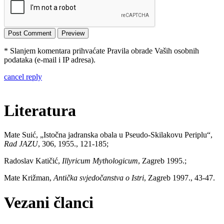
* Slanjem komentara prihvaćate Pravila obrade Vaših osobnih
podataka (e-mail i IP adresa).
cancel reply
Literatura
Mate Suić, „Istočna jadranska obala u Pseudo-Skilakovu Periplu“,
Rad JAZU
, 306, 1955., 121-185;
Radoslav Katičić,
Illyricum Mythologicum
, Zagreb 1995.;
Mate Križman,
Antička svjedočanstva o Istri
, Zagreb 1997., 43-47.
Vezani članci