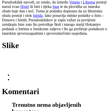
Pseudoskilak navodi, uz ostalo, da između
Veneta
i
Liburna
postoji
narod zvan
Histri
ili Istri i rijeka
Istar
te da plovidba uz istarsku
obalu traje dan i noć. Tomu je podatku dopisano da uz liburnsku
obalu postoji i otok
Istrida
. Iako ponavlja mitske podatke o Istru –
Dunavu i Istridi, Pseudoskilakov je zapis važan za povijesni
zemljopis Istre zato što potvrđuje škrti i mnogo stariji Hekatejev
podatak o Istrima u Jonskome zaljevu i što ga proširuje podatkom o
istarskim sjeverozapadnim i sjeveroistočnim susjedima.
Slike
Komentari
Trenutno nema objavljenih