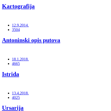
Kartografija
12.9.2014.
3504
Antoninski opis putova
18.1.2018.
4665
Istrida
13.4.2018.
4025
Ursarija