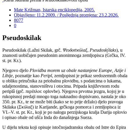
Mate Križman, Istarska enciklopedija, 2005.
Objavljeno: 11.2.2009. / Posljednja promjena: 23.2.2026.
8077
0
Pseudoskilak
Pseudoskilak (Lažni Skilak, grč.
Ψευδοσϰύλαξ
,
Pseudoskýlaks
), u
znanosti uobičajen pseudonim anonimnoga zemljopisca (Grčka, IV.
st. pr. Kr.).
Njegovo djelo
Plovidba morem uz obale nastanjene Europe, Azije i
Libije
, poznatije kao
Peripl
, zemljopisni je prikaz sredozemnih obala
u obliku priručnika za priobalnu plovidbu, s podatcima o lukama,
udaljenostima, stanovništvu i otocima. Pripada književnom rodu
periplâ (grč.
περίπλοι
: oplovbe). Njegova prvotna jezgra, kojoj je u
rukopisnoj predaji mnogo toga naknadno dopisivano, nastala je oko
350. pr. Kr., te ne može biti (kako se to prije držalo) djelo pravoga
Skilaka (
Σκύλαξ
) iz Karijande, grčkoga pomorca i zemljopisca iz
VI.–V. st. pr. Kr., koji je po nalogu perzijskoga kralja Darija oplovio
i opisao obale od ušća Inda do današnjega Sueza.
U dijelu teksta koji opisuje istočnojadransku obalu od Istre do Epira