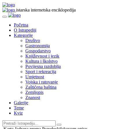
istarska internetska enciklopedija
Početna
O Istrapediji
Kategorije
Društvo
Gastronomija
Gospodarstvo
Književnost i jezik
Kultura i školstvo
Povijesna razdoblja
Sport i rekreacija
Umjetnost
Vojska i ratovanje
Zaštićena baština
Zemljopis
Znanost
Galerije
Teme
Kviz
Karta Jadrana prema Pseudoskilakovom opisu