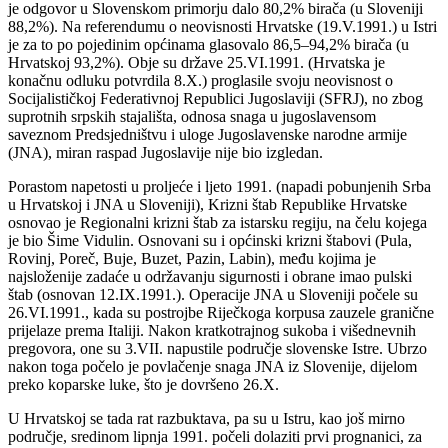
je odgovor u Slovenskom primorju dalo 80,2% birača (u Sloveniji
88,2%). Na referendumu o neovisnosti Hrvatske (19.V.1991.) u Istri
je za to po pojedinim općinama glasovalo 86,5–94,2% birača (u
Hrvatskoj 93,2%). Obje su države 25.VI.1991. (Hrvatska je
konačnu odluku potvrdila 8.X.) proglasile svoju neovisnost o
Socijalističkoj Federativnoj Republici Jugoslaviji (SFRJ), no zbog
suprotnih srpskih stajališta, odnosa snaga u jugoslavensom
saveznom Predsjedništvu i uloge Jugoslavenske narodne armije
(JNA), miran raspad Jugoslavije nije bio izgledan.
Porastom napetosti u proljeće i ljeto 1991. (napadi pobunjenih Srba
u Hrvatskoj i JNA u Sloveniji), Krizni štab Republike Hrvatske
osnovao je Regionalni krizni štab za istarsku regiju, na čelu kojega
je bio Šime Vidulin. Osnovani su i općinski krizni štabovi (Pula,
Rovinj, Poreč, Buje, Buzet, Pazin, Labin), među kojima je
najsloženije zadaće u održavanju sigurnosti i obrane imao pulski
štab (osnovan 12.IX.1991.). Operacije JNA u Sloveniji počele su
26.VI.1991., kada su postrojbe Riječkoga korpusa zauzele granične
prijelaze prema Italiji. Nakon kratkotrajnog sukoba i višednevnih
pregovora, one su 3.VII. napustile područje slovenske Istre. Ubrzo
nakon toga počelo je povlačenje snaga JNA iz Slovenije, dijelom
preko koparske luke, što je dovršeno 26.X.
U Hrvatskoj se tada rat razbuktava, pa su u Istru, kao još mirno
područje, sredinom lipnja 1991. počeli dolaziti prvi prognanici, za