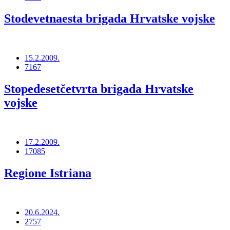
Stodevetnaesta brigada Hrvatske vojske
15.2.2009.
7167
Stopedesetčetvrta brigada Hrvatske
vojske
17.2.2009.
17085
Regione Istriana
20.6.2024.
2757