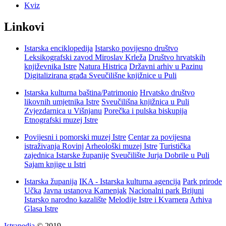
Kviz
Linkovi
Istarska enciklopedija
Istarsko povijesno društvo
Leksikografski zavod Miroslav Krleža
Društvo hrvatskih
književnika Istre
Natura Histrica
Državni arhiv u Pazinu
Digitalizirana građa Sveučilišne knjižnice u Puli
Istarska kulturna baština/Patrimonio
Hrvatsko društvo
likovnih umjetnika Istre
Sveučilišna knjižnica u Puli
Zvjezdarnica u Višnjanu
Porečka i pulska biskupija
Etnografski muzej Istre
Povijesni i pomorski muzej Istre
Centar za povijesna
istraživanja Rovinj
Arheološki muzej Istre
Turistička
zajednica Istarske županije
Sveučilište Jurja Dobrile u Puli
Sajam knjige u Istri
Istarska županija
IKA - Istarska kulturna agencija
Park prirode
Učka
Javna ustanova Kamenjak
Nacionalni park Brijuni
Istarsko narodno kazalište
Melodije Istre i Kvarnera
Arhiva
Glasa Istre
Istrapedia
© 2019