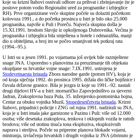
koje su krizni štabovi osnivali odbore za prihvat i zbrinjavanje (te je
poslove potom vodio Regionalni ured za prognanike i izbjeglice
RH). Prve organizirane veće skupine počele su dolaziti početkom
kolovoza 1991., a do početka prosinca u Istri je bilo oko 25.000
prognanika, najviše u Puli i Poreču. Najveća skupina došla je
15.XI.1991. brodom
Slavija
iz opkoljenoga Dubrovnika. Većina je
prognanika i izbjeglica bila smještena u hotele i odmarališta, manji
dio u obiteljima, a broj im se počeo smanjivati tek potkraj rata
(1994.–95.).
U Istri su u jesen 1991. po vojarnama još uvijek bile razmještene
snage JNA. Usporedno s planovima za preuzimanje tih objekata
okupljane su hrvatske vojne snage: 7.IX.1991. ustrojena je
Stodevetnaesta brigada
Zbora narodne garde (potom HV), koja je
od kraja siječnja 1992. do prosinca 1995. držala dio ličke bojišnice i
čuvala državne granice. Bila je jezgra iz koje su 1991.–92. nastali
drugi dijelovi HV-a u Istri: mornaričko Zapovjedništvo za sjeverni
Jadran, Zrakoplovna baza Pula, 35. inženjersko-pontonirska bojna,
Centar za obuku vojnika Muzil,
Stopedesetčetvrta brigada
. Krizni
štabovi, pripadnici policije i ZNG od rujna 1991. nadzirali su JNA,
koja je u Istri imala jake garnizone u Pazinu i Puli: više od 12.000
osoba; više desetaka zrakoplova, tenkova i oklopnih vozila te ratnih
brodova; više od stotinu tisuća tona eksploziva, eksplozivnih
naprava i streljiva. Počele su pripreme planova blokade vojarni,
miniranja, izvlačenja hrvatskih i drugih vojnika iz JNA (zbrinuto je