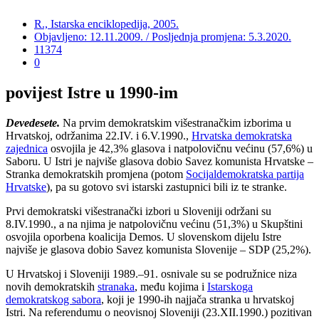
R., Istarska enciklopedija, 2005.
Objavljeno: 12.11.2009. / Posljednja promjena: 5.3.2020.
11374
0
povijest Istre u 1990-im
Devedesete.
Na prvim demokratskim višestranačkim izborima u
Hrvatskoj, održanima 22.IV. i 6.V.1990.,
Hrvatska demokratska
zajednica
osvojila je 42,3% glasova i natpolovičnu većinu (57,6%) u
Saboru. U Istri je najviše glasova dobio Savez komunista Hrvatske –
Stranka demokratskih promjena (potom
Socijaldemokratska partija
Hrvatske
), pa su gotovo svi istarski zastupnici bili iz te stranke.
Prvi demokratski višestranački izbori u Sloveniji održani su
8.IV.1990., a na njima je natpolovičnu većinu (51,3%) u Skupštini
osvojila oporbena koalicija Demos. U slovenskom dijelu Istre
najviše je glasova dobio Savez komunista Slovenije – SDP (25,2%).
U Hrvatskoj i Sloveniji 1989.–91. osnivale su se podružnice niza
novih demokratskih
stranaka
, među kojima i
Istarskoga
demokratskog sabora
, koji je 1990-ih najjača stranka u hrvatskoj
Istri. Na referendumu o neovisnoj Sloveniji (23.XII.1990.) pozitivan