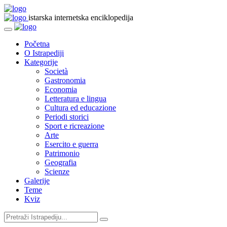
istarska internetska enciklopedija
Početna
O Istrapediji
Kategorije
Società
Gastronomia
Economia
Letteratura e lingua
Cultura ed educazione
Periodi storici
Sport e ricreazione
Arte
Esercito e guerra
Patrimonio
Geografia
Scienze
Galerije
Teme
Kviz