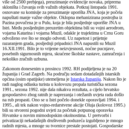
više od 2500 prebjega), preuzimanje evidencije novaka, priprema
skloništa i čuvanja svih važnih objekata. Potkraj listopada 1991.
osnovane su komisije za preuzimanje uporišta JNA, koja je počela
napuštati manje važne objekte. Oklopna mehanizirana postrojba iz
Pazina povučena je u Pulu, koja je bila posljednje uporište JNA u
Istri. Među posljednjim preuzetim objektima bili su vojni aerodrom,
vojarna Katarina i vojarna Muzil, odakle je trajektima u Crnu Goru
odvoženo sve što se moglo odvesti. Uz napetost i prijetnje
razaranjem grada, posljednji pripadnici JNA napustili su Muzil
16.XII.1991. Bilo je to vrijeme neizvjesnosti, noćne pucnjave,
posebnih sigurnosnih mjera, skraćene školske nastave, zamračenja i
nekoliko zračnih uzbuna.
Zakonom donesenim u prosincu 1992. RH podijeljena je na 20
županija i Grad Zagreb. Na području sedam dotadašnjih istarskih
općina (osim opatijske) utemeljena je
Istarska županija
. Nakon što je
radi naglog odlaska turista u kolovozu propala turistička sezona
1991., sezona 1992. nije dala nikakva rezultata, a cijelo hrvatsko
gospodarstvo zbog ratnih je naprezanja i otežanih uvjeta rada došlo
na rub propasti. Ono se u Istri počelo donekle oporavljati 1994. i
1995., ali tek nakon vojno-redarstvene akcije Oluja (kolovoz 1995.)
bili su stvoreni pogodni uvjeti za početak potpunog oporavka
Hrvatske u novim mirnodopskim okolnostima. U pretvorbi i
privatizaciji nekadašnjih društvenih poduzeća izgubljeno je mnogo
radnih mjesta, a mnoge su tvornice prestale postojati. Gospodarske