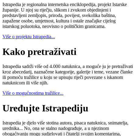
Istrapedia je regionalna internetska enciklopedija, projekt Istarske
županije. U njoj su riječju, slikom i zvukom objedinjeni i
predstavljeni zemljopis, priroda, povijest, svekolika baština,
zapažene osobe, umjetnost, kultura i ostale značajke cijelog
istarskog poluotoka, neovisno o političkim granicama.
Više o projektu Istrapedia...
Kako pretraživati
Istrapedia sadrži više od 4.000 natuknica, a moguće ju je pretraživati
kroz abecedarij, naznačene kategorije, galerije i teme, vezane članke
ili pomoću tražilice u koju se upisuju riječi povezane s iskanom
natuknicom ili više njih.
Više o mogućnostima tražilice...
Uređujte Istrapediju
Istrapedia je djelo više stotina autora, pisaca natuknica, snimatelja,
urednika... No, ona se stalno nadograđuje, a u njezinom
obogaćivanju mogu sudjelovati i čitatelji svojim komentarima,