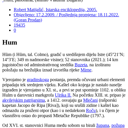
Robert Matijašić, Istarska enciklopedija, 2005.
Objavljeno: 17.2.2009. / Posljednja promjena: 18.11.2022.
(Goran Prodan)
19435
0
Hum
H
ȕ
m (i H
ȗ
m, tal. Colmo), gradić u središnjem dijelu Istre (45°21′N;
14°3′E; 349 m nadmorske visine); 52 stanovnika (2021.); 14 km
jugoistočno od adminstrativnog središta
Buzeta
, na izoliranu
položaju na brežuljku iznad izvorišta rijeke
Mirne
.
Vjerojatno je
gradinskoga
postanja, premda očuvani urbani elementi
pripadaju tek srednjem vijeku. Kaštel oko kojega je nastalo naselje
izgrađen je vjerojatno u XI. st., a prvi se put spominje 1102. u obliku
Hulm u darovnici markgrofa
Ulrika II.
Na početku XIII. st. pripao je
akvilejskim patrijarsima
, a 1412. osvajaju ga
Mlečani
(rašporski
kapetan Jacopo de Ripa [Riva]), koji su srušili zidine i kaštel kao
odmazdu za pruženi otpor (kao i u nedalekom
Roču
), i u čijem je
vlasništvu ostao do propasti Mletačke Republike (1797.).
Od XVI. st. stanovnici Huma među sobom su birali
župana
,
požupa