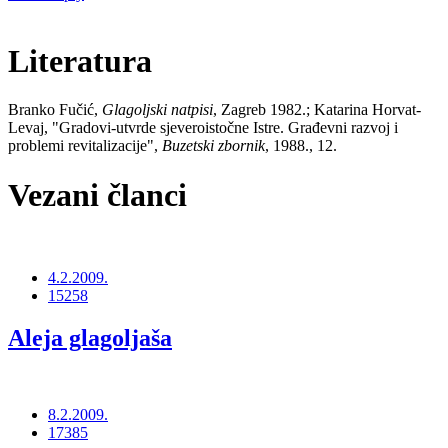
Literatura
Branko Fučić,
Glagoljski natpisi
, Zagreb 1982.; Katarina Horvat-
Levaj, "Gradovi-utvrde sjeveroistočne Istre. Građevni razvoj i
problemi revitalizacije",
Buzetski zbornik
, 1988., 12.
Vezani članci
4.2.2009.
15258
Aleja glagoljaša
8.2.2009.
17385