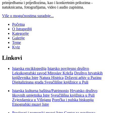
primjedbama i prijedlozima, kao i konkretnim prilozima -
natuknicama, fotografijama, video i audio zapisima.
Više o mogućnostima suradnje...
Početna
O Istrapediji
Kategorije
Galerije
Teme
Kviz
Linkovi
Istarska enciklopedija
Istarsko povijesno društvo
Leksikografski zavod Miroslav Krleža
Društvo hrvatskih
književnika Istre
Natura Histrica
Državni arhiv u Pazinu
Digitalizirana građa Sveučilišne knjižnice u Puli
Istarska kulturna baština/Patrimonio
Hrvatsko društvo
likovnih umjetnika Istre
Sveučilišna knjižnica u Puli
Zvjezdarnica u Višnjanu
Porečka i pulska biskupija
Etnografski muzej Istre
Povijesni i pomorski muzej Istre
Centar za povijesna