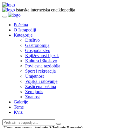
istarska internetska enciklopedija
Početna
O Istrapediji
Kategorije
Društvo
Gastronomija
Gospodarstvo
Književnost i jezik
Kultura i školstvo
Povijesna razdoblja
Sport i rekreacija
Umjetnost
Vojska i ratovanje
Zaštićena baština
Zemljopis
Znanost
Galerije
Teme
Kviz
Hum, panorama, (snimio Vladimir Bugarin)