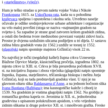
i
»starješinstvo« (vijeće)
.
Hum je teško stradao u prvom naletu vojske Vuka i Nikole
Frankopana
1615. za
Uskočkoga rata
, kada su u pohodima
kraljevaca
spaljena i opustošena i okolna sela. Utvrđeno naselje
očuvalo je odlike srednjovjekovne urbane arhitekture i organizacije
na vrlo maloj površini (stoga se naziva »najmanjim gradom na
svijetu«). Sa zapadne je strane grad zatvoren krilom gradskih zidina,
a ostali dio bedema tvore međusobno povezani vanjski zidovi kuća.
Prostor je dvjema uzdužnim ulicama podijeljen u tri dijela. U sastavu
zidina blizu gradskih vrata (iz 1562.) uzdiže se toranj iz 1552.
(
glagoljski
natpis spominje majstora Gržinića) visok 22 m.
Na najvišoj je točki (negdašnji kaštel) župna crkva Uznesenja
Blažene Djevice Marije, klasicističkog pročelja, izgrađena 1802. na
mjestu crkve iz XIII. st. Crkva je bila preuređena početkom XVII.
st. na inicijativu župana i zbora vijećnika (glagoljski natpis spominje
župnika, župana, starješinstvo, tršćanskoga biskupa i meštra Jurja
Gržinića), koji su tada predstavljali gradsku vlast. U njoj je na
glavnom oltaru slika
Baldassarea d’Anne
, a na jednom bočnom slika
Ivana Bastiana (Baštijana)
; ima kasnogotičke kaleže i ciborij iz
1539. Na gradskim je vratima glagoljski natpis 1562. Na groblju je
romanička grobna kapela sv. Jeronima iz XII. st., jednobrodna
građevina s upisanom polukružnom apsidom, s vrlo vrijednim
zidnim slikama iz druge polovice XII. st. i mnoštvom grafita. Freske