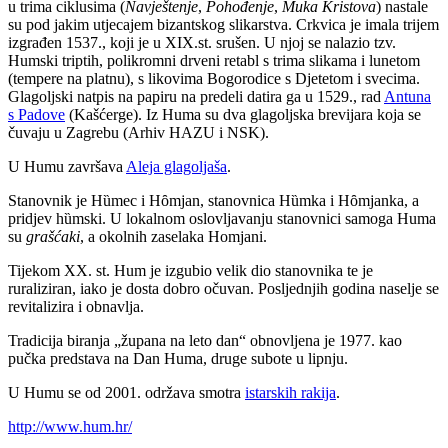
u trima ciklusima (
Navještenje
,
Pohođenje
,
Muka Kristova
) nastale
su pod jakim utjecajem bizantskog slikarstva. Crkvica je imala trijem
izgrađen 1537., koji je u XIX.st. srušen. U njoj se nalazio tzv.
Humski triptih, polikromni drveni retabl s trima slikama i lunetom
(tempere na platnu), s likovima Bogorodice s Djetetom i svecima.
Glagoljski natpis na papiru na predeli datira ga u 1529., rad
Antuna
s Padove
(Kašćerge). Iz Huma su dva glagoljska brevijara koja se
čuvaju u Zagrebu (Arhiv HAZU i NSK).
U Humu završava
Aleja glagoljaša
.
Stanovnik je H
ȕ
mec i H
ȏ
mjan, stanovnica H
ȕ
mka i H
ȏ
mjanka, a
pridjev h
ȕ
mski. U lokalnom oslovljavanju stanovnici samoga Huma
su
grašćaki
, a okolnih zaselaka Homjani.
Tijekom XX. st. Hum je izgubio velik dio stanovnika te je
ruraliziran, iako je dosta dobro očuvan. Posljednjih godina naselje se
revitalizira i obnavlja.
Tradicija biranja „župana na leto dan“ obnovljena je 1977. kao
pučka predstava na Dan Huma, druge subote u lipnju.
U Humu se od 2001. održava smotra
istarskih rakija
.
http://www.hum.hr/