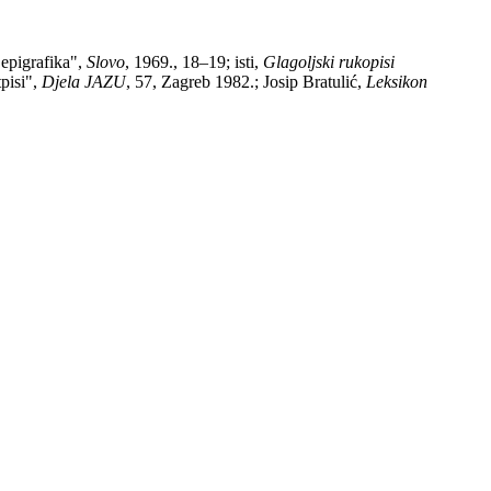
 epigrafika",
Slovo
, 1969., 18–19; isti,
Glagoljski rukopisi
tpisi",
Djela JAZU
, 57, Zagreb 1982.; Josip Bratulić,
Leksikon