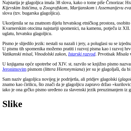
Najstarija je glagoljica imala 38 slova, kako o tome piše Črnorizac Hr
Kijevskim listićima
, u
Zoografskom
,
Marijanskom
i
Assemanijevu eva
slova (tzv. bugarska glagoljica).
Ukorijenila se na znatnom dijelu hrvatskog etničkog prostora, osobito
Kvarnerskim otocima najstariji spomenici, na kamenu, potječu iz XII. i
uglatu, hrvatsku glagoljicu.
Pismo je slijedilo jezik: nestali su nazali i jery, a poluglasi su se iz
U pismu tih spomenika možemo pratiti i razvoj pisma kao i razvoj h
Vatikanski misal
,
Vinodolski zakon
,
Istarski razvod
. Prvotisak
Misala
v
U knjigama opće upotrebe od XIV. st. razvilo se knjižno pismo nazvano
Jeronimovim
pismom (
littera Hieronymiana
) jer su je glagoljaši, da bi
Sam naziv glagoljica novijeg je podrijetla, ali pridjev glagolski (
glagol
znamo kao ćirilicu, što znači da je glagoljicu zapravo držao »kurilovic
iako je ona grčko pismo uređeno za slavenski jezik preuzimanjem iz gl
Slike