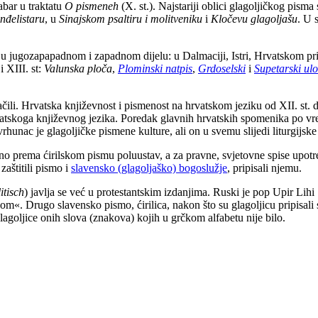
abar u traktatu
O pismeneh
(X. st.). Najstariji oblici glagoljičkog pis
nđelistaru
, u
Sinajskom psaltiru i molitveniku
i
Kločevu glagoljašu
. U 
 u jugozapapadnom i zapadnom dijelu: u Dalmaciji, Istri, Hrvatskom pri
 XIII. st:
Valunska ploča
,
Plominski natpis
,
Grdoselski
i
Supetarski ul
jednačili. Hrvatska književnost i pismenost na hrvatskom jeziku od XII. st.
rvatskoga književnog jezika. Poredak glavnih hrvatskih spomenika po v
rhunac je glagoljičke pismene kulture, ali on u svemu slijedi liturgijsk
 prema ćirilskom pismu poluustav, a za pravne, svjetovne spise upotreb
 zaštitili pismo i
slavensko (glagoljaško) bogoslužje
, pripisali njemu.
itisch
) javlja se već u protestantskim izdanjima. Ruski je pop Upir Lihi
om«. Drugo slavensko pismo, ćirilica, nakon što su glagoljicu pripisali 
agoljice onih slova (znakova) kojih u grčkom alfabetu nije bilo.