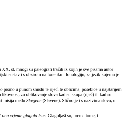
X. st. mnogi su paleografi tražili iz kojih je sve pisama autor
jski sustav i s obzirom na fonetiku i fonologiju, za jezik kojemu je
o pismo u punom smislu te riječi te oblicima, posebice u najstarijem
 likovnost, za oblikovanje slova kad su skupa (riječ) ili kad su
jest misija među
Slovjene
(Slavene). Slično je i s nazivima slova, u
.
 ona vrjeme glagola Isus
. Glagoljaši su, prema tome, i