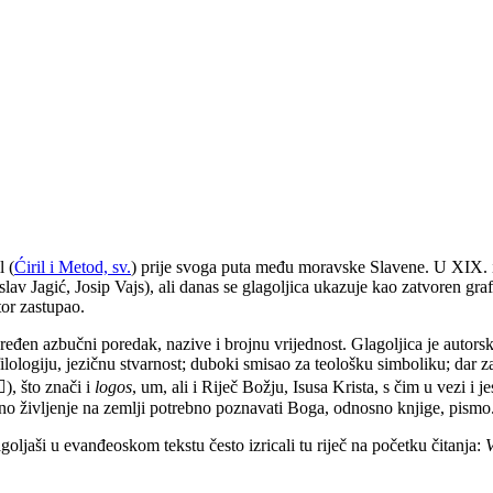
l (
Ćiril i Metod, sv.
) prije svoga puta među moravske Slavene. U XIX. i X
av Jagić, Josip Vajs), ali danas se glagoljica ukazuje kao zatvoren grafi
tor zastupao.
ređen azbučni poredak, nazive i brojnu vrijednost. Glagoljica je autorsk
lologiju, jezičnu stvarnost; duboki smisao za teološku simboliku; dar za
), što znači i
logos
, um, ali i Riječ Božju, Isusa Krista, s čim u vezi i 
eno življenje na zemlji potrebno poznavati Boga, odnosno knjige, pismo
lagoljaši u evanđeoskom tekstu često izricali tu riječ na početku čitanja:
V