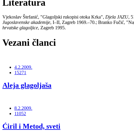
Literatura
Vjekoslav Štefanić, "Glagoljski rukopisi otoka Krka",
Djela JAZU
, 5
Jugoslavenske akademije
, I–II, Zagreb 1969.–70.; Branko Fučić, "Najs
hrvatske glagoljice
, Zagreb 1995.
Vezani članci
4.2.2009.
15271
Aleja glagoljaša
8.2.2009.
11052
Ćiril i Metod, sveti