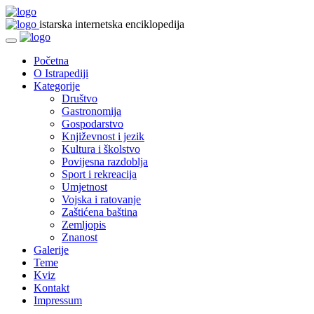
istarska internetska enciklopedija
Početna
O Istrapediji
Kategorije
Društvo
Gastronomija
Gospodarstvo
Književnost i jezik
Kultura i školstvo
Povijesna razdoblja
Sport i rekreacija
Umjetnost
Vojska i ratovanje
Zaštićena baština
Zemljopis
Znanost
Galerije
Teme
Kviz
Kontakt
Impressum