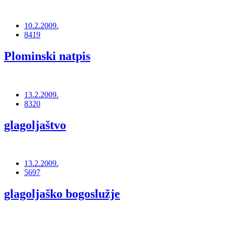
10.2.2009.
8419
Plominski natpis
13.2.2009.
8320
glagoljaštvo
13.2.2009.
5697
glagoljaško bogoslužje