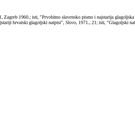
1, Zagreb 1960.; isti, "Prvobitno slavensko pismo i najstarija glagoljska
tariji hrvatski glagoljski natpisi",
Slovo
, 1971., 21; isti, "Glagoljski na