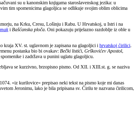
ma sačuvani su u kanonskim knjigama staroslavenskog jezika: u
svim tim spomenicima glagoljica se odlikuje svojim oblim oblicima
morju, na Krku, Cresu, Lošinju i Rabu. U Hrvatskoj, u Istri i na
omak
i
Bašćanska ploča
. Oni pokazuju prijelazno razdoblje iz oble u
 do kraja XV. st. uglavnom je zapisana na glagoljici i
hrvatskoj ćirilici
.
remenu postanka bio bi ovakav:
Bečki listići
,
Grškovićev Apostol
,
e spomenike i zadržava u punini uglatu glagoljicu.
ljava se kurzivno, brzopisno pismo. Od XII. i XIII.st. g. se naziva
 1074. »iz kurilovice« prepisao neki tekst na pismo koje mi danas
svetom Jeronimu, lako je bila pripisana sv. Ćirilu te nazvana ćirilicom,