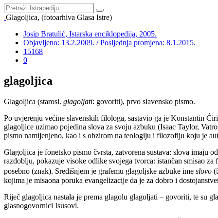
Glagoljica, (fotoarhiva Glasa Istre)
Josip Bratulić, Istarska enciklopedija, 2005.
Objavljeno: 13.2.2009. / Posljednja promjena: 8.1.2015.
15168
0
glagoljica
Glagoljica (starosl.
glagoljati
: govoriti), prvo slavensko pismo.
Po uvjerenju većine slavenskih filologa, sastavio ga je Konstantin Ćiri
glagoljice uzimao pojedina slova za svoju azbuku (Isaac Taylor, Vatrosl
pismo namijenjeno, kao i s obzirom na teologiju i filozofiju koju je au
Glagoljica je fonetsko pismo čvrsta, zatvorena sustava: slova imaju od
razdoblju, pokazuje visoke odlike svojega tvorca: istančan smisao za fi
posebno (znak). Središnjem je grafemu glagoljske azbuke ime
slovo
(
kojima je misaona poruka evangelizacije da je za dobro i dostojanstv
Riječ glagoljica nastala je prema glagolu glagoljati – govoriti, te su g
glasnogovornici Isusovi.