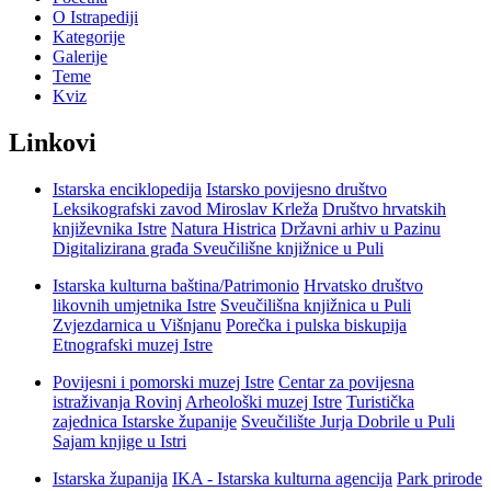
O Istrapediji
Kategorije
Galerije
Teme
Kviz
Linkovi
Istarska enciklopedija
Istarsko povijesno društvo
Leksikografski zavod Miroslav Krleža
Društvo hrvatskih
književnika Istre
Natura Histrica
Državni arhiv u Pazinu
Digitalizirana građa Sveučilišne knjižnice u Puli
Istarska kulturna baština/Patrimonio
Hrvatsko društvo
likovnih umjetnika Istre
Sveučilišna knjižnica u Puli
Zvjezdarnica u Višnjanu
Porečka i pulska biskupija
Etnografski muzej Istre
Povijesni i pomorski muzej Istre
Centar za povijesna
istraživanja Rovinj
Arheološki muzej Istre
Turistička
zajednica Istarske županije
Sveučilište Jurja Dobrile u Puli
Sajam knjige u Istri
Istarska županija
IKA - Istarska kulturna agencija
Park prirode