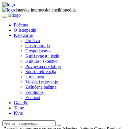
istarska internetska enciklopedija
Početna
O Istrapediji
Kategorije
Društvo
Gastronomija
Gospodarstvo
Književnost i jezik
Kultura i školstvo
Povijesna razdoblja
Sport i rekreacija
Umjetnost
Vojska i ratovanje
Zaštićena baština
Zemljopis
Znanost
Galerije
Teme
Kviz
Zamask, panorama s crkvom sv. Martina, (snimio Goran Prodan),