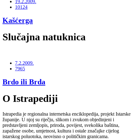
19.2.2009.
10124
Kašćerga
Slučajna natuknica
7.2.2009.
7965
Brdo ili Brda
O Istrapediji
Istrapedia je regionalna internetska enciklopedija, projekt Istarske
županije. U njoj su riječju, slikom i zvukom objedinjeni i
predstavljeni zemljopis, priroda, povijest, svekolika baština,
zapažene osobe, umjetnost, kultura i ostale značajke cijelog
istarskog poluotoka, neovisno o političkim granicama.