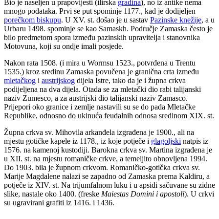
Bio je naseljen u prapovijesti (ilirska
gradina
), no iz antike nema
mnogo podataka. Prvi se put spominje 1177., kad je dodijeljen
porečkom biskupu
. U XV. st. došao je u sastav
Pazinske knežije
, a u
Urbaru 1498. spominje se kao Samaskh. Područje Zamaska često je
bilo predmetom spora između pazinskih upravitelja i stanovnika
Motovuna, koji su ondje imali posjede.
Nakon rata 1508. (i mira u Wormsu 1523., potvrđena u Trentu
1535.) kroz sredinu Zamaska povučena je granična crta između
mletačkog
i
austrijskog
dijela Istre, tako da je i župna crkva
podijeljena na dva dijela. Otada se za mletački dio rabi talijanski
naziv Zumesco, a za austrijski dio talijanski naziv Zamasco.
Prijepori oko granice i zemlje nastavili su se do pada Mletačke
Republike, odnosno do ukinuća feudalnih odnosa sredinom XIX. st.
Župna crkva sv. Mihovila arkanđela izgrađena je 1900., ali na
mjestu gotičke kapele iz 1178., iz koje potječe i
glagoljski
natpis iz
1576. na kamenoj kustodiji. Barokna crkva sv. Martina izgrađena je
u XII. st. na mjestu romaničke crkve, a temeljito obnovljena 1994.
Do 1903. bila je župnom crkvom. Romaničko-gotička crkva sv.
Marije Magdalene nalazi se zapadno od Zamaska prema Kaldiru, a
potječe iz XIV. st. Na trijumfalnom luku i u apsidi sačuvane su zidne
slike, nastale oko 1400. (freske
Maiestas Domini i apostoli
). U crkvi
su ugravirani grafiti iz 1416. i 1436.