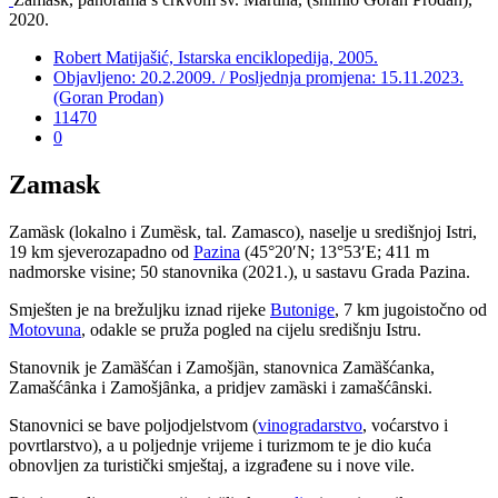
2020.
Robert Matijašić, Istarska enciklopedija, 2005.
Objavljeno: 20.2.2009. / Posljednja promjena: 15.11.2023.
(Goran Prodan)
11470
0
Zamask
Zam
ȁ
sk (lokalno i Zum
ȅ
sk, tal. Zamasco), naselje u središnjoj Istri,
19 km sjeverozapadno od
Pazina
(45°20′N; 13°53′E; 411 m
nadmorske visine; 50 stanovnika (2021.), u sastavu Grada Pazina.
Smješten je na brežuljku iznad rijeke
Butonige
, 7 km jugoistočno od
Motovuna
, odakle se pruža pogled na cijelu središnju Istru.
Stanovnik je Zam
ȁ
šćan i Zamošj
ȁ
n, stanovnica Zam
ȁ
šćanka,
Zamašć
ȃ
nka i Zamošj
ȃ
nka, a pridjev zam
ȁ
ski i zamašć
ȃ
nski.
Stanovnici se bave poljodjelstvom (
vinogradarstvo
, voćarstvo i
povrtlarstvo), a u poljednje vrijeme i turizmom te je dio kuća
obnovljen za turistički smještaj, a izgrađene su i nove vile.