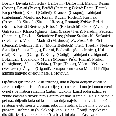
Bosici), Divjaki (Diviachi), Dagoštini (Dagostini), Meloni, Režari
(Resari), Pavati (Pavat), Perčići (Percichi);
Brkač
: Bataji (Battai),
Breg (Monte), Kolari (Colleri), Kranceti (Cragno), Labinjani
(Labignani), Monforno, Ravan, Rudeli (Rodelli), Rušnjak
(Ruscnach), Sirotići (Sirotici / Rosso), Romani;
Kaldir
: Brdari
(Brdari), Brtoši (Bertossi), Brtošići (Bertossichi), Cvitki (Zvitchi),
Gali (Galli), Klarići (Clarici), Lazi (Lazze / Ferri), Paladini, Petretići
(Petretichi), Prodani, Štefanićev Breg (Monte Stefanich), Štefanići
(Stefanichi), Valenti, Madruši (Madrussa);
Sv. Bartol
: Benčići
(Bencici), Beletićev Breg (Monte Belletich), Flegi (Fleghi), Flegova
Stancija (Stanzia Flego), Fiorini, Podjesika (Sotto Iessica), Kal
(Cal), Kaligari (Calligari), Kotigi (Cotigi), Labinjani (Labignani),
Lokandići (Locandici), Murari (Morari), Piški (Pischi), Pišiljon
(Pissiglione), Šćulci (Sciolazi), Tripe (Trippe), Valenti, Vežnaveri
(Vesnaveri), Žugani (Giganti),uz napomenu da su Murari i Pišiljon
administrativno dijelovi naselja Motovun.
Općinski grb ima oblik stiliziranog štita u čijem donjem dijelu je
zeleno polje s tri ispupčenja (brijega), a u sredini mu je tamnocrveni
cvijet s pet listića i zlatnim (žutim) tučkom. Iznad polja izdižu se
zidine kaštela s dvokrilnim zlatnim vratima u sredini. Na zidinama je
pet nazubljenih kula od kojih je srednja najviša i ima vrata, a bočne
se stupnjevito spuštaju prema rubovima zidina. Kule imaju po dva
prozora i srebrne su (bijele) boje kao i zidine. Gornji, nepokriveni
dio štita je plave boje, a oko štita je zlatni obrub. Zastava je