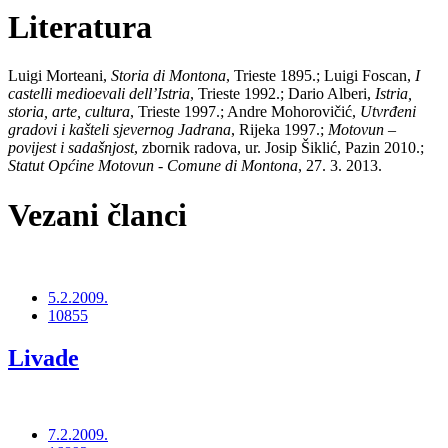
Literatura
Luigi Morteani,
Storia di Montona
, Trieste 1895.; Luigi Foscan,
I
castelli medioevali dell’Istria
, Trieste 1992.; Dario Alberi,
Istria,
storia, arte, cultura
, Trieste 1997.; Andre Mohorovičić,
Utvrđeni
gradovi i kašteli sjevernog Jadrana
, Rijeka 1997.;
Motovun –
povijest i sadašnjost
, zbornik radova, ur. Josip Šiklić, Pazin 2010.;
Statut Općine Motovun - Comune di Montona
, 27. 3. 2013.
Vezani članci
5.2.2009.
10855
Livade
7.2.2009.