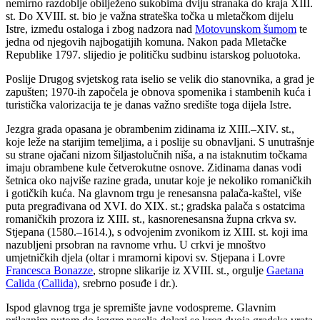
nemirno razdoblje obilježeno sukobima dviju stranaka do kraja XIII.
st. Do XVIII. st. bio je važna strateška točka u mletačkom dijelu
Istre, između ostaloga i zbog nadzora nad
Motovunskom šumom
te
jedna od njegovih najbogatijih komuna. Nakon pada Mletačke
Republike 1797. slijedio je političku sudbinu istarskog poluotoka.
Poslije Drugog svjetskog rata iselio se velik dio stanovnika, a grad je
zapušten; 1970-ih započela je obnova spomenika i stambenih kuća i
turistička valorizacija te je danas važno središte toga dijela Istre.
Jezgra grada opasana je obrambenim zidinama iz XIII.–XIV. st.,
koje leže na starijim temeljima, a i poslije su obnavljani. S unutrašnje
su strane ojačani nizom šiljastolučnih niša, a na istaknutim točkama
imaju obrambene kule četverokutne osnove. Zidinama danas vodi
šetnica oko najviše razine grada, unutar koje je nekoliko romaničkih
i gotičkih kuća. Na glavnom trgu je renesansna palača-kaštel, više
puta pregrađivana od XVI. do XIX. st.; gradska palača s ostatcima
romaničkih prozora iz XIII. st., kasnorenesansna župna crkva sv.
Stjepana (1580.–1614.), s odvojenim zvonikom iz XIII. st. koji ima
nazubljeni prsobran na ravnome vrhu. U crkvi je mnoštvo
umjetničkih djela (oltar i mramorni kipovi sv. Stjepana i Lovre
Francesca Bonazze
, stropne slikarije iz XVIII. st., orgulje
Gaetana
Calida (Callida)
, srebrno posuđe i dr.).
Ispod glavnog trga je spremište javne vodospreme. Glavnim