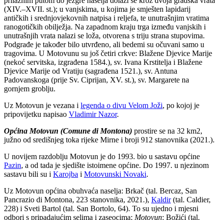
prilaznim putom do jezgre naselja dolazi se kroz dvoja gradska vrata
(XIV.–XVII. st.); u vanjskima, u kojima je smješten lapidarij
antičkih i srednjovjekovnih natpisa i reljefa, te unutrašnjim vratima
ranogotičkih obilježja. Na zapadnom kraju trga između vanjskih i
unutrašnjih vrata nalazi se loža, otvorena s triju strana stupovima.
Podgrađe je također bilo utvrđeno, ali bedemi su očuvani samo u
tragovima. U Motovunu su još četiri crkve: Blažene Djevice Marije
(nekoć servitska, izgrađena 1584.), sv. Ivana Krstitelja i Blažene
Djevice Marije od Vratiju (sagrađena 1521.), sv. Antuna
Padovanskoga (prije Sv. Ciprijan, XV. st.), sv. Margarete na
gornjem groblju.
Uz Motovun je vezana i
legenda o divu Velom Joži
, po kojoj je
pripovijetku napisao
Vladimir Nazor
.
Općina Motovun (Comune di Montona)
prostire se na 32 km2,
južno od središnjeg toka rijeke Mirne i broji 912 stanovnika (2021.).
U novijem razdoblju Motovun je do 1993. bio u sastavu općine
Pazin
, a od tada je sjedište istoimene općine. Do 1997. u njezinom
sastavu bili su i
Karojba
i
Motovunski Novaki
.
Uz Motovun općina obuhvaća naselja: Brkač (tal. Bercaz, San
Pancrazio di Montona, 223 stanovnika, 2021.),
Kaldir
(tal. Caldier,
228) i Sveti Bartol (tal. San Bortolo, 64). To su ujedno i mjesni
odbori s pripadajućim selima i zaseocima;
Motovun
: Božići (tal.