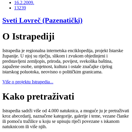
16.2.2009.
13239
Sveti Lovreč (Pazenatički)
O Istrapediji
Istrapedia je regionalna internetska enciklopedija, projekt Istarske
županije. U njoj su riječju, slikom i zvukom objedinjeni i
predstavljeni zemljopis, priroda, povijest, svekolika baština,
zapažene osobe, umjetnost, kultura i ostale značajke cijelog
istarskog poluotoka, neovisno o političkim granicama.
Više o projektu Istrapedia...
Kako pretraživati
Istrapedia sadrži više od 4.000 natuknica, a moguće ju je pretraživati
kroz abecedarij, naznačene kategorije, galerije i teme, vezane članke
ili pomoću tražilice u koju se upisuju riječi povezane s iskanom
natuknicom ili više njih.