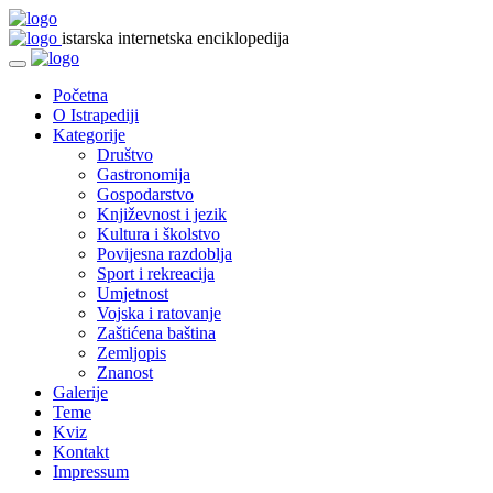
istarska internetska enciklopedija
Početna
O Istrapediji
Kategorije
Društvo
Gastronomija
Gospodarstvo
Književnost i jezik
Kultura i školstvo
Povijesna razdoblja
Sport i rekreacija
Umjetnost
Vojska i ratovanje
Zaštićena baština
Zemljopis
Znanost
Galerije
Teme
Kviz
Kontakt
Impressum