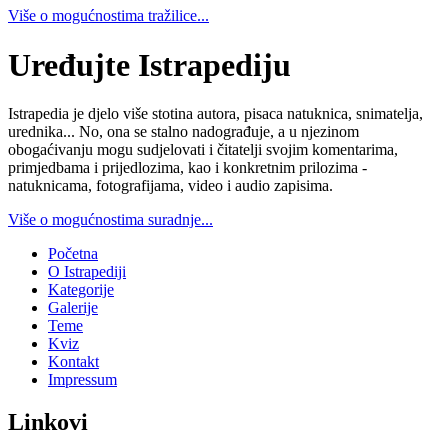
Više o mogućnostima tražilice...
Uređujte Istrapediju
Istrapedia je djelo više stotina autora, pisaca natuknica, snimatelja,
urednika... No, ona se stalno nadograđuje, a u njezinom
obogaćivanju mogu sudjelovati i čitatelji svojim komentarima,
primjedbama i prijedlozima, kao i konkretnim prilozima -
natuknicama, fotografijama, video i audio zapisima.
Više o mogućnostima suradnje...
Početna
O Istrapediji
Kategorije
Galerije
Teme
Kviz
Kontakt
Impressum
Linkovi