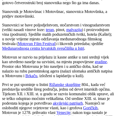
gotovo četverostruki broj stanovnika nego što ga ima danas.
Stanovnik je Motovȕnac i Motovȗnac, stanovnica Motovȗnka, a
pridjev motovȗnski.
Stanovnici se bave poljodjelstvom, stočarstvom i vinogradarstvom
(veliki nasadi vinove loze:
teran
, pinot,
malvazija
) i proizvodnjom
vina (podrumi). Sjedište malih poduzetničkih tvrtki, hotela (Kaštel);
u novije vrijeme mjesto održavanja međunarodnoga filmskog
festivala (
Motovun Film Festival
) i likovnih priredaba; sjedište
Međunarodnoga centra hrvatskih sveučilišta u Istri
.
Motovun se razvio na prijelazu iz kasne antike u rani srednji vijek
kao utvrđeno naselje na uzvisini, na mjestu prapovijesne
gradine
.
Prostor oko Motovuna je bio naseljen i u antičko doba, kad se
nalazio na rubu parentinskog agera (nalazi ulomaka antičkih natpisa
u Motovunu i
Brkaču
, izloženi u lapidariju u kuli).
Prvi se put spominje u listini
Rižanske skupštine
804., kada već
predstavlja središte šireg područja, jednu od devet istarskih općina.
Tijekom XII. i XIII. st. u gradu se razvio komunalni oblik uprave, ali
se teško odupirao moćnim velikašima. Od sredine XIII. st. imao je
podestata kojega je potvrđivao
akvilejski patrijarh
. Nastojeći se
osloboditi njegove svjetovne vlasti, kao i grofova
Goričkih
,
Motovun je 1278. prihvatio vlast
Venecije
; nakon toga nastalo je