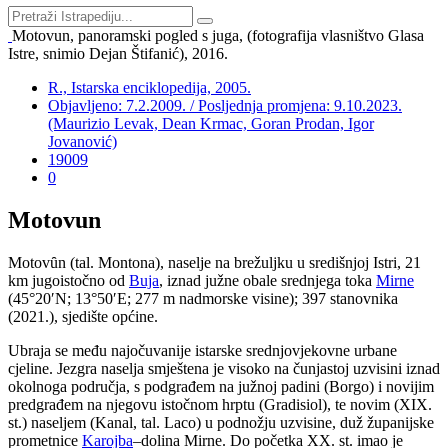
Motovun, panoramski pogled s juga, (fotografija vlasništvo Glasa
Istre, snimio Dejan Štifanić), 2016.
R., Istarska enciklopedija, 2005.
Objavljeno: 7.2.2009. / Posljednja promjena: 9.10.2023.
(Maurizio Levak, Dean Krmac, Goran Prodan, Igor
Jovanović)
19009
0
Motovun
Motovȗn (tal. Montona), naselje na brežuljku u središnjoj Istri, 21
km jugoistočno od
Buja
, iznad južne obale srednjega toka
Mirne
(45°20′N; 13°50′E; 277 m nadmorske visine); 397 stanovnika
(2021.), sjedište općine.
Ubraja se među najočuvanije istarske srednjovjekovne urbane
cjeline. Jezgra naselja smještena je visoko na čunjastoj uzvisini iznad
okolnoga područja, s podgrađem na južnoj padini (Borgo) i novijim
predgrađem na njegovu istočnom hrptu (Gradisiol), te novim (XIX.
st.) naseljem (Kanal, tal. Laco) u podnožju uzvisine, duž županijske
prometnice
Karojba
–dolina Mirne. Do početka XX. st. imao je