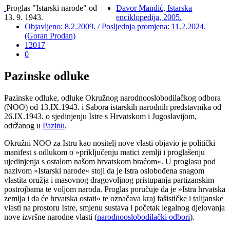
Proglas "Istarski narode" od
Davor Mandić, Istarska
13. 9. 1943.
enciklopedija, 2005.
Objavljeno: 8.2.2009. / Posljednja promjena: 11.2.2024.
(Goran Prodan)
12017
0
Pazinske odluke
Pazinske odluke, odluke Okružnog narodnooslobodilačkog odbora
(NOO) od 13.IX.1943. i Sabora istarskih narodnih predstavnika od
26.IX.1943. o sjedinjenju Istre s Hrvatskom i Jugoslavijom,
održanog u
Pazinu
.
Okružni NOO za Istru kao nositelj nove vlasti objavio je politički
manifest s odlukom o »priključenju matici zemlji i proglašenju
ujedinjenja s ostalom našom hrvatskom braćom«. U proglasu pod
nazivom »Istarski narode« stoji da je Istra oslobođena snagom
vlastita oružja i masovnog dragovoljnog pristupanja partizanskim
postrojbama te voljom naroda. Proglas poručuje da je »Istra hrvatska
zemlja i da će hrvatska ostati« te označava kraj fašističke i talijanske
vlasti na prostoru Istre, smjenu sustava i početak legalnog djelovanja
nove izvršne narodne vlasti (
narodnooslobodilački odbori
).