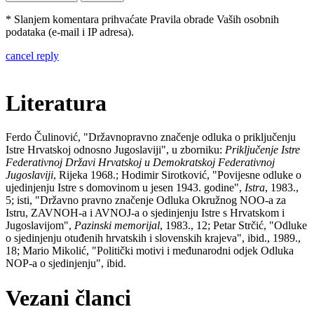
* Slanjem komentara prihvaćate Pravila obrade Vaših osobnih
podataka (e-mail i IP adresa).
cancel reply
Literatura
Ferdo Čulinović, "Državnopravno značenje odluka o priključenju
Istre Hrvatskoj odnosno Jugoslaviji", u zborniku:
Priključenje Istre
Federativnoj Državi Hrvatskoj u Demokratskoj Federativnoj
Jugoslaviji
, Rijeka 1968.; Hodimir Sirotković, "Povijesne odluke o
ujedinjenju Istre s domovinom u jesen 1943. godine",
Istra
, 1983.,
5; isti, "Državno pravno značenje Odluka Okružnog NOO-a za
Istru, ZAVNOH-a i AVNOJ-a o sjedinjenju Istre s Hrvatskom i
Jugoslavijom",
Pazinski memorijal
, 1983., 12; Petar Strčić, "Odluke
o sjedinjenju otuđenih hrvatskih i slovenskih krajeva", ibid., 1989.,
18; Mario Mikolić, "Politički motivi i međunarodni odjek Odluka
NOP-a o sjedinjenju", ibid.
Vezani članci