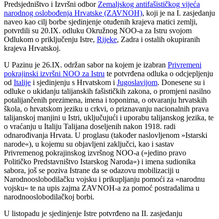
Predsjedništvo i Izvršni odbor
Zemaljskog antifašističkog vijeća
narodnog oslobođenja Hrvatske (ZAVNOH)
, koji je na I. zasjedanju
naveo kao cilj borbe sjedinjenje otuđenih krajeva matici zemlji,
potvrdili su 20.IX. odluku Okružnog NOO-a za Istru svojom
Odlukom o priključenju Istre,
Rijeke
, Zadra i ostalih okupiranih
krajeva Hrvatskoj.
U Pazinu je 26.IX. održan sabor na kojem je izabran
Privremeni
pokrajinski izvršni NOO za Istru
te potvrđena odluka o odcjepljenju
od
Italije
i sjedinjenju s Hrvatskom i
Jugoslavijom
. Donesene su i
odluke o ukidanju talijanskih fašističkih zakona, o promjeni nasilno
potalijančenih prezimena, imena i toponima, o otvaranju hrvatskih
škola, o hrvatskom jeziku u crkvi, o priznavanju nacionalnih prava
talijanskoj manjini u Istri, uključujući i uporabu talijanskog jezika, te
o vraćanju u Italiju Talijana doseljenih nakon 1918. radi
odnarođivanja Hrvata. U proglasu (također naslovljenom »Istarski
narode«), u kojemu su objavljeni zaključci, kao i sastav
Privremenog pokrajinskog izvršnog NOO-a (»jedino pravo
Političko Predstavništvo Istarskog Naroda«) i imena sudionika
sabora, još se poziva Istrane da se odazovu mobilizaciji u
Narodnooslobodilačku vojsku i prikupljanju pomoći za »narodnu
vojsku« te na upis zajma ZAVNOH-a za pomoć postradalima u
narodnooslobodilačkoj borbi.
U listopadu je sjedinjenje Istre potvrđeno na II. zasjedanju