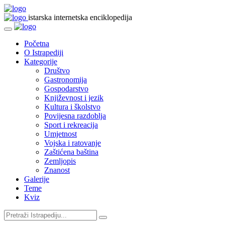
istarska internetska enciklopedija
Početna
O Istrapediji
Kategorije
Društvo
Gastronomija
Gospodarstvo
Književnost i jezik
Kultura i školstvo
Povijesna razdoblja
Sport i rekreacija
Umjetnost
Vojska i ratovanje
Zaštićena baština
Zemljopis
Znanost
Galerije
Teme
Kviz