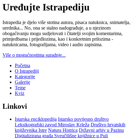
Uređujte Istrapediju
Istrapedia je djelo više stotina autora, pisaca natuknica, snimatelja,
urednika... No, ona se stalno nadograđuje, a u njezinom
obogaćivanju mogu sudjelovati i čitatelji svojim komentarima,
primjedbama i prijedlozima, kao i konkretnim prilozima -
natuknicama, fotografijama, video i audio zapisima.
Više o mogućnostima suradnje...
Početna
O Istrapediji
Kategorije
Galerije
Teme
Kviz
Linkovi
Istarska enciklopedija
Istarsko povijesno društvo
Leksikografski zavod Miroslav Krleža
Društvo hrvatskih
književnika Istre
Natura Histrica
Državni arhiv u Pazinu
Digitalizirana građa Sveučilišne knjižnice u Puli