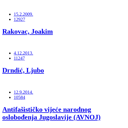
15.2.2009.
12927
Rakovac, Joakim
4.12.2013.
11247
Drndić, Ljubo
12.9.2014.
10584
Antifašističko vijeće narodnog
oslobođenja Jugoslavije (AVNOJ)