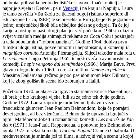
od brata, prihvatila neoiredentističke stavove. Inače, obitelj je
najprije živjela u Đenovi, pa u
Veneciji
i na kraju u Napulju. Laura
je tamo završila Višu školu za tjelesni odgoj (Istituto superiore di
educazione fisica, ISEF) te se preselila u Rim gdje je dvije godine u
jednoj umjetničkoj školi bila učiteljica tjelesnog odgoja. Ta će joj
karijera postupno pasti drugi plan jer već početkom 1960-ih ulazi u
svijet vizualnih medija snimajući reklame za Coca Colu i pozirajući
u tada popularnim "fotoromancima". Godine 1964. dobiva prvu
filmsku ulogu, istina, posve minornu i nepotpisanu, u komediji
Il
magnifico cornuto
Antonija Pietrangelija. Slijedi također mala rola u
Le sedicenni
Luigia Petrinija 1965. te nešto veća u avanturističkoj
komediji
Le spie vengono dal semifreddo
(1966.) Marija Bave. Prvu
glavnu ulogu dobiva 1969. u erotskom filmu
Venere in pelliccia
Massima Dallamana (režirao je pod pseudonimom Max Dillman),
koji je zbog golišavih scena bio zabranjen u Italiji.
Početkom 1970. udala se za trgovca starinama Enrica Piacentinija,
ali brak je bio kratkoga vijeka, bili su zajedno tek dvije godine.
Godine 1972. Laura započinje turbulentnu ljubavnu vezu s
francuskim glumcem Jean-Paulom Belmondom, koja će potrajati
devet godina, ali bez vjenčanja. Belmonda je upoznala igrajući s
njim i Marlèneom Jobert u romantičnoj komediji
Les mariés de l'an
deux
(1971.) Jean-Paula Rappeneaua, a ponovno je s Belmondom
igrala 1972. u seksi komediji
Docteur Popaul
Claudea Chabrola. U
međuvremenu je snimila još tri filma, a izdvojiti valja scenu u kojoj