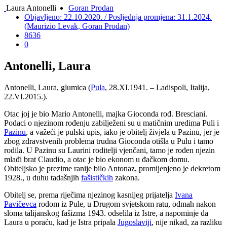
Laura Antonelli
Goran Prodan
Objavljeno: 22.10.2020. / Posljednja promjena: 31.1.2024.
(Maurizio Levak, Goran Prodan)
8636
0
Antonelli, Laura
Antonelli, Laura, glumica (
Pula
, 28.XI.1941. – Ladispoli, Italija,
22.VI.2015.).
Otac joj je bio Mario Antonelli, majka Gioconda rođ. Bresciani.
Podaci o njezinom rođenju zabilježeni su u matičnim uredima Puli i
Pazinu
, a važeći je pulski upis, iako je obitelj živjela u Pazinu, jer je
zbog zdravstvenih problema trudna Gioconda otišla u Pulu i tamo
rodila. U Pazinu su Laurini roditelji vjenčani, tamo je rođen njezin
mlađi brat Claudio, a otac je bio ekonom u đačkom domu.
Obiteljsko je prezime ranije bilo Antonaz, promijenjeno je dekretom
1928., u duhu tadašnjih
fašističkih
zakona.
Obitelj se, prema riječima njezinog kasnijeg prijatelja
Ivana
Pavičevca
rodom iz Pule, u Drugom svjetskom ratu, odmah nakon
sloma talijanskog fašizma 1943. odselila iz Istre, a napominje da
Laura u poraću, kad je Istra pripala
Jugoslaviji
, nije nikad, za razliku