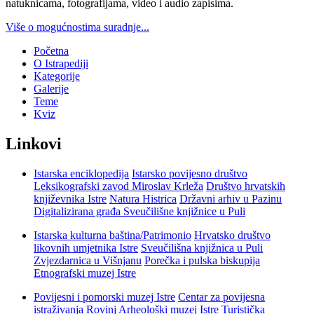
natuknicama, fotografijama, video i audio zapisima.
Više o mogućnostima suradnje...
Početna
O Istrapediji
Kategorije
Galerije
Teme
Kviz
Linkovi
Istarska enciklopedija
Istarsko povijesno društvo
Leksikografski zavod Miroslav Krleža
Društvo hrvatskih
književnika Istre
Natura Histrica
Državni arhiv u Pazinu
Digitalizirana građa Sveučilišne knjižnice u Puli
Istarska kulturna baština/Patrimonio
Hrvatsko društvo
likovnih umjetnika Istre
Sveučilišna knjižnica u Puli
Zvjezdarnica u Višnjanu
Porečka i pulska biskupija
Etnografski muzej Istre
Povijesni i pomorski muzej Istre
Centar za povijesna
istraživanja Rovinj
Arheološki muzej Istre
Turistička