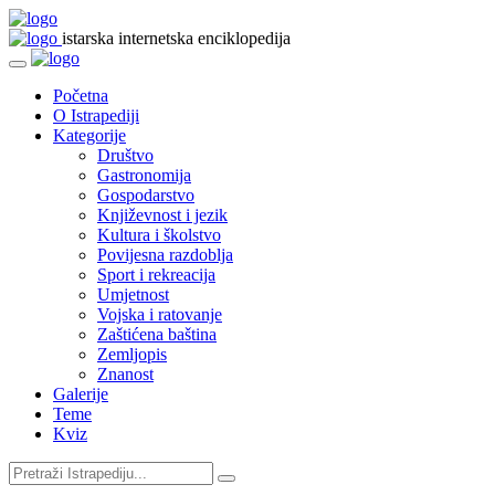
istarska internetska enciklopedija
Početna
O Istrapediji
Kategorije
Društvo
Gastronomija
Gospodarstvo
Književnost i jezik
Kultura i školstvo
Povijesna razdoblja
Sport i rekreacija
Umjetnost
Vojska i ratovanje
Zaštićena baština
Zemljopis
Znanost
Galerije
Teme
Kviz