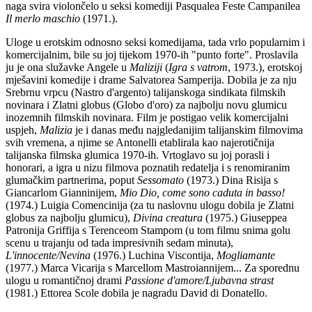
naga svira violončelo u seksi komediji Pasqualea Feste Campanilea
Il merlo maschio
(1971.).
Uloge u erotskim odnosno seksi komedijama, tada vrlo popularnim i
komercijalnim, bile su joj tijekom 1970-ih "punto forte". Proslavila
ju je ona služavke Angele u
Maliziji
(
Igra s vatrom
, 1973.), erotskoj
mješavini komedije i drame Salvatorea Samperija. Dobila je za nju
Srebrnu vrpcu (Nastro d'argento) talijanskoga sindikata filmskih
novinara i Zlatni globus (Globo d'oro) za najbolju novu glumicu
inozemnih filmskih novinara. Film je postigao velik komercijalni
uspjeh,
Malizia
je i danas među najgledanijim talijanskim filmovima
svih vremena, a njime se Antonelli etablirala kao najerotičnija
talijanska filmska glumica 1970-ih. Vrtoglavo su joj porasli i
honorari, a igra u nizu filmova poznatih redatelja i s renomiranim
glumačkim partnerima, poput
Sessomato
(1973.) Dina Risija s
Giancarlom Gianninijem,
Mio Dio, come sono caduta in basso!
(1974.) Luigia Comencinija (za tu naslovnu ulogu dobila je Zlatni
globus za najbolju glumicu),
Divina creatura
(1975.) Giuseppea
Patronija Griffija s Terenceom Stampom (u tom filmu snima golu
scenu u trajanju od tada impresivnih sedam minuta),
L'innocente/Nevina
(1976.) Luchina Viscontija,
Mogliamante
(1977.) Marca Vicarija s Marcellom Mastroiannijem... Za sporednu
ulogu u romantičnoj drami
Passione d'amore/Ljubavna strast
(1981.) Ettorea Scole dobila je nagradu David di Donatello.