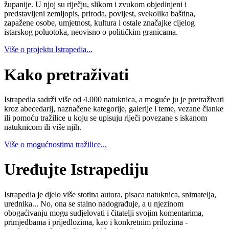
županije. U njoj su riječju, slikom i zvukom objedinjeni i
predstavljeni zemljopis, priroda, povijest, svekolika baština,
zapažene osobe, umjetnost, kultura i ostale značajke cijelog
istarskog poluotoka, neovisno o političkim granicama.
Više o projektu Istrapedia...
Kako pretraživati
Istrapedia sadrži više od 4.000 natuknica, a moguće ju je pretraživati
kroz abecedarij, naznačene kategorije, galerije i teme, vezane članke
ili pomoću tražilice u koju se upisuju riječi povezane s iskanom
natuknicom ili više njih.
Više o mogućnostima tražilice...
Uređujte Istrapediju
Istrapedia je djelo više stotina autora, pisaca natuknica, snimatelja,
urednika... No, ona se stalno nadograđuje, a u njezinom
obogaćivanju mogu sudjelovati i čitatelji svojim komentarima,
primjedbama i prijedlozima, kao i konkretnim prilozima -