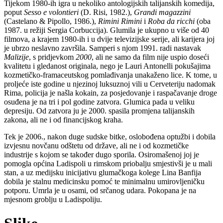
Tijekom 1980-ih igra u nekoliko antologijskih talijanskih komedija,
poput
Sesso e volontieri
(D. Risi, 1982.),
Grandi magazzini
(Castelano & Pipollo, 1986.),
Rimini Rimini
i
Roba da ricchi
(oba
1987. u režiji Sergia Corbuccija). Glumila je ukupno u više od 40
filmova, a krajem 1980-ih i u dvije televizijske serije, ali karijera joj
je ubrzo neslavno završila. Samperi s njom 1991. radi nastavak
Malizije
, s pridjevkom
2000
, ali ne samo da film nije uspio doseći
kvalitetu i gledanost originala, nego je Lauri Antonelli pokušajima
kozmetičko-framaceutskog pomlađivanja unakaženo lice. K tome, u
proljeće iste godine u njezinoj luksuznoj vili u Cerveteriju nadomak
Rima, policija je našla kokain, za posjedovanje i raspačavanje droge
osuđena je na tri i pol godine zatvora. Glumica pada u veliku
depresiju. Od zatvora ju je 2000. spasila promjena talijanskih
zakona, ali ne i od financijskog kraha.
Tek je 2006., nakon duge sudske bitke, oslobođena optužbi i dobila
izvjesnu novčanu odštetu od države, ali ne i od kozmetičke
industrije s kojom se također dugo sporila. Osiromašenoj joj je
pomogla općina Ladispoli u rimskom priobalju smjestivši je u mali
stan, a uz medijsku inicijativu glumačkoga kolege Lina Banfija
dobila je stalnu medicinsku pomoć te minimalnu umirovljeničku
potporu. Umrla je u osami, od srčanog udara. Pokopana je na
mjesnom groblju u Ladispoliju.