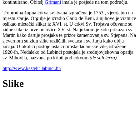
kontinuirano. Obitelj
Grimani
imala je posjede na tom području.
Trobrodna župna crkva sv. Ivana izgrađena je 1753., vjerojatno na
mjestu starije. Orgulje je izradio Carlo de Beni, a njihove je vratnice
oslikao mletački slikar iz XVI. st. U crkvi Sv. Trojstva očuvane su
zidne slike iz prve polovice XV. st. Na južnom je zidu prikazan sv.
Martin kako daruje prosjaka te prizor kamenovanja sv. Stjepana. Na
sjevernom su zidu slike različitih svetaca i sv. Jurja kako ubija
zmaja. U okolici postoje ostatci rimske ladanjske vile, istražene
1920-ih. Nedaleko od Labinci postojala je srednjovjekovna opatija
sv. Mihovila, nazvana po kripti pod crkvom
(de sub terra)
.
http://www.kastelir-labinci.hr/
Slike