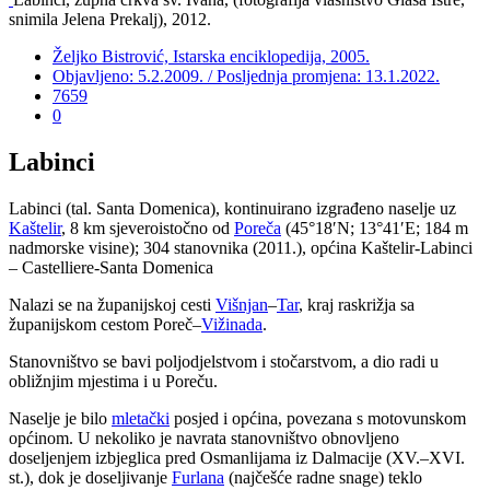
snimila Jelena Prekalj), 2012.
Željko Bistrović, Istarska enciklopedija, 2005.
Objavljeno: 5.2.2009. / Posljednja promjena: 13.1.2022.
7659
0
Labinci
Labinci (tal. Santa Domenica), kontinuirano izgrađeno naselje uz
Kaštelir
, 8 km sjeveroistočno od
Poreča
(45°18′N; 13°41′E; 184 m
nadmorske visine); 304 stanovnika (2011.), općina Kaštelir-Labinci
– Castelliere-Santa Domenica
Nalazi se na županijskoj cesti
Višnjan
–
Tar
, kraj raskrižja sa
županijskom cestom Poreč–
Vižinada
.
Stanovništvo se bavi poljodjelstvom i stočarstvom, a dio radi u
obližnjim mjestima i u Poreču.
Naselje je bilo
mletački
posjed i općina, povezana s motovunskom
općinom. U nekoliko je navrata stanovništvo obnovljeno
doseljenjem izbjeglica pred Osmanlijama iz Dalmacije (XV.–XVI.
st.), dok je doseljivanje
Furlana
(najčešće radne snage) teklo