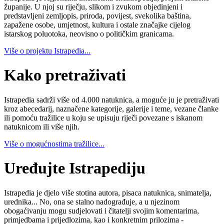
županije. U njoj su riječju, slikom i zvukom objedinjeni i
predstavljeni zemljopis, priroda, povijest, svekolika baština,
zapažene osobe, umjetnost, kultura i ostale značajke cijelog
istarskog poluotoka, neovisno o političkim granicama.
Više o projektu Istrapedia...
Kako pretraživati
Istrapedia sadrži više od 4.000 natuknica, a moguće ju je pretraživati
kroz abecedarij, naznačene kategorije, galerije i teme, vezane članke
ili pomoću tražilice u koju se upisuju riječi povezane s iskanom
natuknicom ili više njih.
Više o mogućnostima tražilice...
Uređujte Istrapediju
Istrapedia je djelo više stotina autora, pisaca natuknica, snimatelja,
urednika... No, ona se stalno nadograđuje, a u njezinom
obogaćivanju mogu sudjelovati i čitatelji svojim komentarima,
primjedbama i prijedlozima, kao i konkretnim prilozima -