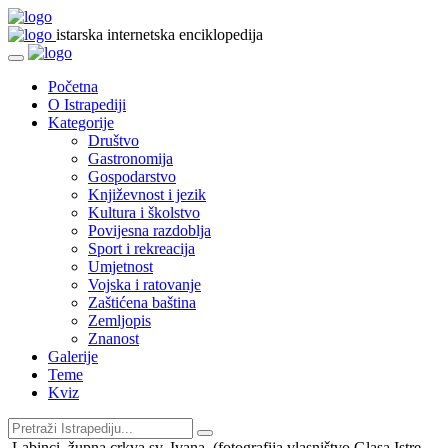
istarska internetska enciklopedija
Početna
O Istrapediji
Kategorije
Društvo
Gastronomija
Gospodarstvo
Književnost i jezik
Kultura i školstvo
Povijesna razdoblja
Sport i rekreacija
Umjetnost
Vojska i ratovanje
Zaštićena baština
Zemljopis
Znanost
Galerije
Teme
Kviz
Labinci, župna crkva sv. Ivana, (fotografija vlasništvo Glasa Istre,