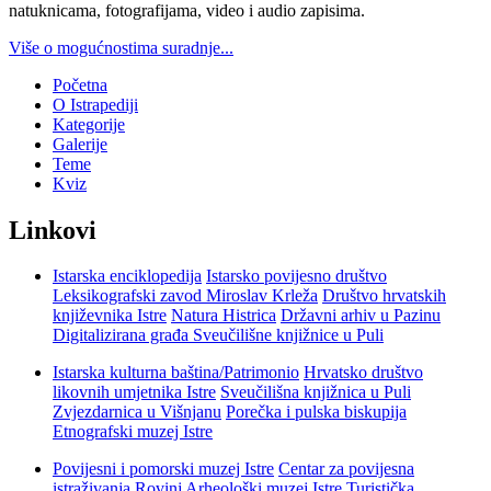
natuknicama, fotografijama, video i audio zapisima.
Više o mogućnostima suradnje...
Početna
O Istrapediji
Kategorije
Galerije
Teme
Kviz
Linkovi
Istarska enciklopedija
Istarsko povijesno društvo
Leksikografski zavod Miroslav Krleža
Društvo hrvatskih
književnika Istre
Natura Histrica
Državni arhiv u Pazinu
Digitalizirana građa Sveučilišne knjižnice u Puli
Istarska kulturna baština/Patrimonio
Hrvatsko društvo
likovnih umjetnika Istre
Sveučilišna knjižnica u Puli
Zvjezdarnica u Višnjanu
Porečka i pulska biskupija
Etnografski muzej Istre
Povijesni i pomorski muzej Istre
Centar za povijesna
istraživanja Rovinj
Arheološki muzej Istre
Turistička