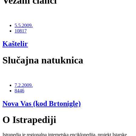
Vezani članci
5.5.2009.
10817
Kaštelir
Slučajna natuknica
7.2.2009.
8446
Nova Vas (kod Brtonigle)
O Istrapediji
Istrapedia je regionalna internetska enciklopedija, projekt Istarske