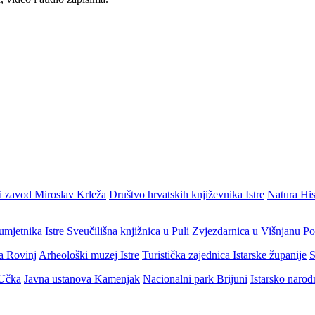
i zavod Miroslav Krleža
Društvo hrvatskih književnika Istre
Natura His
umjetnika Istre
Sveučilišna knjižnica u Puli
Zvjezdarnica u Višnjanu
Po
ja Rovinj
Arheološki muzej Istre
Turistička zajednica Istarske županije
S
 Učka
Javna ustanova Kamenjak
Nacionalni park Brijuni
Istarsko narod