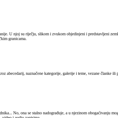
anije. U njoj su riječju, slikom i zvukom objedinjeni i predstavljeni zem
tičkim granicama.
kroz abecedarij, naznačene kategorije, galerije i teme, vezane članke ili
 urednika... No, ona se stalno nadograđuje, a u njezinom obogaćivanju mo
, video i audio zapisima.