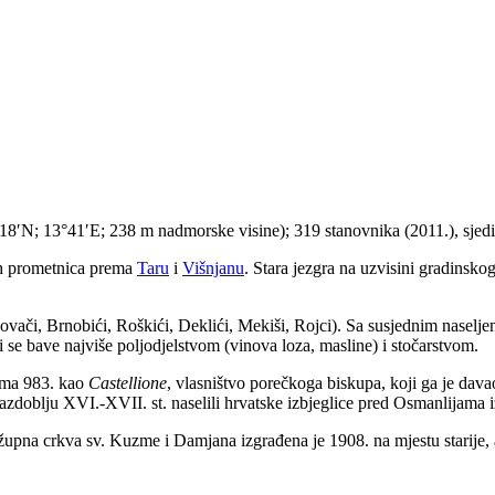
18′N; 13°41′E; 238 m nadmorske visine); 319 stanovnika (2011.), sjediš
kih prometnica prema
Taru
i
Višnjanu
. Stara jezgra na uzvisini gradinskog
vači, Brnobići, Roškići, Deklići, Mekiši, Rojci). Sa susjednim naseljem 
 se bave najviše poljodjelstvom (vinova loza, masline) i stočarstvom.
lima 983. kao
Castellione
, vlasništvo porečkoga biskupa, koji ga je dav
 razdoblju XVI.-XVII. st. naselili hrvatske izbjeglice pred Osmanlijama 
župna crkva sv. Kuzme i Damjana izgrađena je 1908. na mjestu starije, 