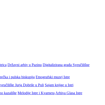
trica
Državni arhiv u Pazinu
Digitalizirana građa Sveučilišne
rečka i pulska biskupija
Etnografski muzej Istre
veučilište Jurja Dobrile u Puli
Sajam knjige u Istri
no kazalište
Melodije Istre i Kvarnera
Arhiva Glasa Istre