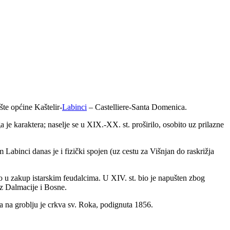
te općine Kaštelir-
Labinci
– Castelliere-Santa Domenica.
a je karaktera; naselje se u XIX.-XX. st. proširilo, osobito uz prilazne
Labinci danas je i fizički spojen (uz cestu za Višnjan do raskrižja
ao u zakup istarskim feudalcima. U XIV. st. bio je napušten zbog
iz Dalmacije i Bosne.
a na groblju je crkva sv. Roka, podignuta 1856.