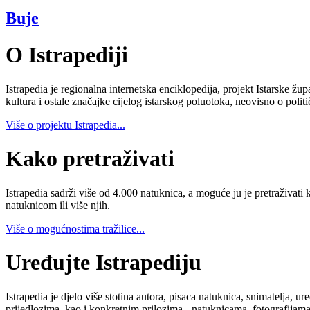
Buje
O Istrapediji
Istrapedia je regionalna internetska enciklopedija, projekt Istarske žup
kultura i ostale značajke cijelog istarskog poluotoka, neovisno o poli
Više o projektu Istrapedia...
Kako pretraživati
Istrapedia sadrži više od 4.000 natuknica, a moguće ju je pretraživati 
natuknicom ili više njih.
Više o mogućnostima tražilice...
Uređujte Istrapediju
Istrapedia je djelo više stotina autora, pisaca natuknica, snimatelja,
prijedlozima, kao i konkretnim prilozima - natuknicama, fotografijama