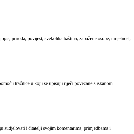
ljopis, priroda, povijest, svekolika baština, zapažene osobe, umjetnost,
 pomoću tražilice u koju se upisuju riječi povezane s iskanom
gu sudjelovati i čitatelji svojim komentarima, primjedbama i