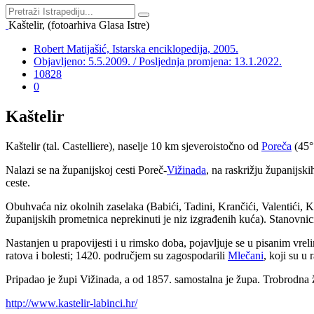
Kaštelir, (fotoarhiva Glasa Istre)
Robert Matijašić, Istarska enciklopedija, 2005.
Objavljeno: 5.5.2009. / Posljednja promjena: 13.1.2022.
10828
0
Kaštelir
Kaštelir (tal. Castelliere), naselje 10 km sjeveroistočno od
Poreča
(45°
Nalazi se na županijskoj cesti Poreč-
Vižinada
, na raskrižju županijs
ceste.
Obuhvaća niz okolnih zaselaka (Babići, Tadini, Krančići, Valentići, Ko
županijskih prometnica neprekinuti je niz izgrađenih kuća). Stanovnici
Nastanjen u prapovijesti i u rimsko doba, pojavljuje se u pisanim vre
ratova i bolesti; 1420. područjem su zagospodarili
Mlečani
, koji su u
Pripadao je župi Vižinada, a od 1857. samostalna je župa. Trobrodna 
http://www.kastelir-labinci.hr/