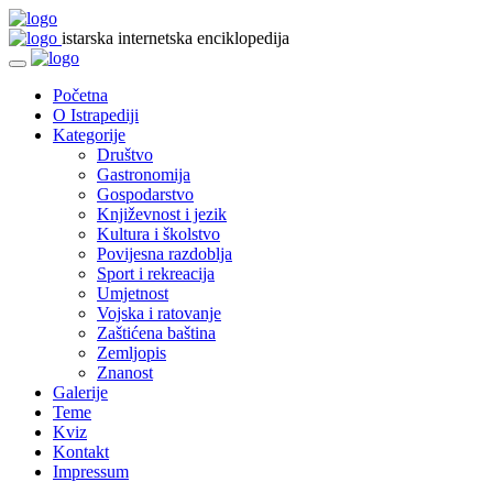
istarska internetska enciklopedija
Početna
O Istrapediji
Kategorije
Društvo
Gastronomija
Gospodarstvo
Književnost i jezik
Kultura i školstvo
Povijesna razdoblja
Sport i rekreacija
Umjetnost
Vojska i ratovanje
Zaštićena baština
Zemljopis
Znanost
Galerije
Teme
Kviz
Kontakt
Impressum