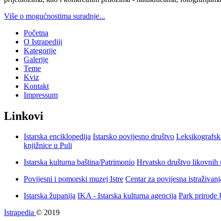
Više o mogućnostima suradnje...
Početna
O Istrapediji
Kategorije
Galerije
Teme
Kviz
Kontakt
Impressum
Linkovi
Istarska enciklopedija
Istarsko povijesno društvo
Leksikografsk
knjižnice u Puli
Istarska kulturna baština/Patrimonio
Hrvatsko društvo likovnih 
Povijesni i pomorski muzej Istre
Centar za povijesna istraživan
Istarska županija
IKA - Istarska kulturna agencija
Park prirode
Istrapedia
© 2019