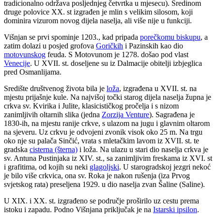
tradicionalno održava posljednjeg četvrtka u mjesecu). Sredinom
druge polovice XX. st izgrađen je mlin s velikim silosom, koji
dominira vizurom novog dijela naselja, ali više nije u funkciji.
Višnjan se prvi spominje 1203., kad pripada
porečkomu biskupu
, a
zatim dolazi u posjed grofova
Goričkih
i Pazinskih kao dio
motovunskog
feuda. S Motovunom je 1278. došao pod vlast
Venecije
. U XVII. st. doseljene su iz Dalmacije obitelji izbjeglica
pred Osmanlijama.
Središte društvenog života bila je
loža
, izgrađena u XVII. st. na
mjestu prijašnje kule. Na najvišoj točki starog dijela naselja župna je
crkva sv. Kvirika i Julite, klasicističkog pročelja i s nizom
zanimljivih oltarnih slika (jedna
Zorzija Venture
). Sagrađena je
1830-ih, na mjestu ranije crkve, s ulazom na jugu i glavnim oltarom
na sjeveru. Uz crkvu je odvojeni zvonik visok oko 25 m. Na trgu
oko nje su palača Sinčić, vrata s mletačkim lavom iz XVII. st. te
gradska
cisterna (šterna)
i loža. Na ulazu u stari dio naselja crkva je
sv. Antuna Pustinjaka iz XIV. st., sa zanimljivim freskama iz XVI. st
i grafitima, od kojih su neki
glagoljski
. U starogradskoj jezgri nekoć
je bilo više crkvica, ona sv. Roka je nakon rušenja (iza Prvog
svjetskog rata) preseljena 1929. u dio naselja zvan Šaline (Saline).
U XIX. i XX. st. izgrađeno se područje proširilo uz cestu prema
istoku i zapadu. Podno Višnjana priključak je na
Istarski ipsilon
.