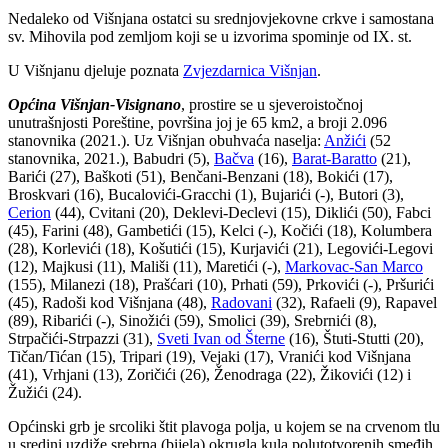
Nedaleko od Višnjana ostatci su srednjovjekovne crkve i samostana
sv. Mihovila pod zemljom koji se u izvorima spominje od IX. st.
U Višnjanu djeluje poznata
Zvjezdarnica Višnjan
.
Općina Višnjan-Visignano
, prostire se u sjeveroistočnoj
unutrašnjosti Poreštine, površina joj je 65 km2, a broji 2.096
stanovnika (2021.). Uz Višnjan obuhvaća naselja:
Anžići
(52
stanovnika, 2021.), Babudri (5),
Bačva
(16),
Barat-Baratto
(21),
Barići (27), Baškoti (51), Benčani-Benzani (18), Bokići (17),
Broskvari (16), Bucalovići-Gracchi (1), Bujarići (-), Butori (3),
Cerion
(44), Cvitani (20), Deklevi-Declevi (15), Diklići (50), Fabci
(45), Farini (48), Gambetići (15), Kelci (-), Kočići (18), Kolumbera
(28), Korlevići (18), Košutići (15), Kurjavići (21), Legovići-Legovi
(12), Majkusi (11), Mališi (11), Maretići (-),
Markovac-San Marco
(155), Milanezi (18), Prašćari (10), Prhati (59), Prkovići (-), Pršurići
(45), Radoši kod Višnjana (48),
Radovani
(32), Rafaeli (9), Rapavel
(89), Ribarići (-), Sinožići (59), Smolici (39), Srebrnići (8),
Strpačići-Strpazzi (31),
Sveti Ivan od Šterne
(16), Štuti-Stutti (20),
Tičan/Tićan (15), Tripari (19), Vejaki (17), Vranići kod Višnjana
(41), Vrhjani (13), Zoričići (26), Ženodraga (22), Žikovići (12) i
Žužići (24).
Općinski grb je srcoliki štit plavoga polja, u kojem se na crvenom tlu
u sredini uzdiže srebrna (bijela) okrugla kula polutotvorenih smeđih