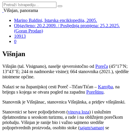
Višnjan, panorama
Marino Baldini, Istarska enciklopedija, 2005.
Objavljeno: 20.2.2009. / Posljednja promjena: 25.2.2025.
(Goran Prodan)
10913
0
Višnjan
Višnj
ȁ
n (tal. Visignano), naselje sjeveroistočno od
Poreča
(45°17′N;
13°43′’E; 244 m nadmorske visine); 664 stanovnika (2021.), sjedište
istoimene općine.
Nalazi se na županijskoj cesti Poreč –Tičan/Tićan –
Karojba
, na
brijegu s kojega se otvara pogled na zapadnu
Poreštinu
.
Stanovnik je Višnj
ȁ
nac, stanovnica Višnj
ȃ
nka, a pridjev višnj
ȃ
nski.
Stanovnici se bave poljodjelstvom (
vinova loza
) i uslužnim
djelatnostima u seoskom turizmu, a rade i na obližnjem porečkom
priobalju. Višnjan je ranije bio i važno sajmeno središte
poljoprivrednih proizvoda, osobito stoke (
sajam/samanj
se