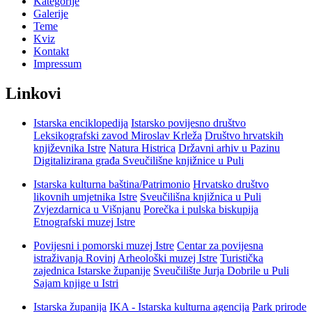
Kategorije
Galerije
Teme
Kviz
Kontakt
Impressum
Linkovi
Istarska enciklopedija
Istarsko povijesno društvo
Leksikografski zavod Miroslav Krleža
Društvo hrvatskih
književnika Istre
Natura Histrica
Državni arhiv u Pazinu
Digitalizirana građa Sveučilišne knjižnice u Puli
Istarska kulturna baština/Patrimonio
Hrvatsko društvo
likovnih umjetnika Istre
Sveučilišna knjižnica u Puli
Zvjezdarnica u Višnjanu
Porečka i pulska biskupija
Etnografski muzej Istre
Povijesni i pomorski muzej Istre
Centar za povijesna
istraživanja Rovinj
Arheološki muzej Istre
Turistička
zajednica Istarske županije
Sveučilište Jurja Dobrile u Puli
Sajam knjige u Istri
Istarska županija
IKA - Istarska kulturna agencija
Park prirode