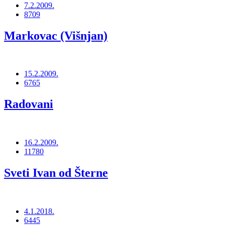
7.2.2009.
8709
Markovac (Višnjan)
15.2.2009.
6765
Radovani
16.2.2009.
11780
Sveti Ivan od Šterne
4.1.2018.
6445