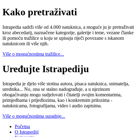
Kako pretraživati
Istrapedia sadrži više od 4.000 natuknica, a moguće ju je pretraživati
kroz abecedarij, naznačene kategorije, galerije i teme, vezane članke
ili pomoću tražilice u koju se upisuju riječi povezane s iskanom
natuknicom ili više njih.
Više o mogućnostima tražilice...
Uređujte Istrapediju
Istrapedia je djelo više stotina autora, pisaca natuknica, snimatelja,
urednika... No, ona se stalno nadograđuje, a u njezinom
obogaćivanju mogu sudjelovati i čitatelji svojim komentarima,
primjedbama i prijedlozima, kao i konkretnim prilozima -
natuknicama, fotografijama, video i audio zapisima.
Više o mogućnostima suradnje...
Početna
O Istrapediji