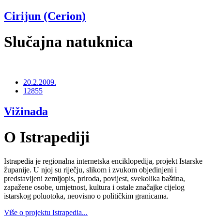
Cirijun (Cerion)
Slučajna natuknica
20.2.2009.
12855
Vižinada
O Istrapediji
Istrapedia je regionalna internetska enciklopedija, projekt Istarske
županije. U njoj su riječju, slikom i zvukom objedinjeni i
predstavljeni zemljopis, priroda, povijest, svekolika baština,
zapažene osobe, umjetnost, kultura i ostale značajke cijelog
istarskog poluotoka, neovisno o političkim granicama.
Više o projektu Istrapedia...