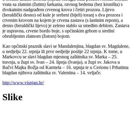
vrata sa zlatnim (žutim) šarkama, ravnog bedema (bez kruništa) s
dvokatnim nadgrađem crvenog krova i četiri prozora. Lijevo
(heraldički desno) od kule je srebrni (bijeli) toranj s dva prozora i
crvenim krovom na kojem je crvena zastava (s lastinim repom), a
desno (heraldički lijevo) je zeleno stablo sa smeđim deblom. Zastava
je uspravna, crvene bordo boje, s općinskim grbom u sredini
obrubljenim zlatnom (žutom) bojom.
Kao općinski praznik slavi se Mandalenjina, blagdan sv. Magdalene,
u nedjelju 22. srpnja ili prve nedjelje poslije 22 srpnja. K tome, u
Markovcu se slavi blagdan mjesnog zaštitnika sv. Marka – 25.
travnja, u župi sv. Ivan – 24. lipnja (Ivanja), u župi sv. Jakova u
Bačvi Majka Božja od Karmela – 16. srpnja te u Cerionu i Prhatima
blagdan njihova zaštitnika sv. Valentina – 14. veljače.
http://www.visnjan.hr/
Slike