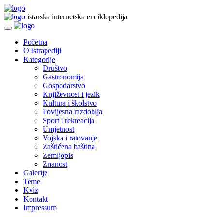
istarska internetska enciklopedija
Početna
O Istrapediji
Kategorije
Društvo
Gastronomija
Gospodarstvo
Književnost i jezik
Kultura i školstvo
Povijesna razdoblja
Sport i rekreacija
Umjetnost
Vojska i ratovanje
Zaštićena baština
Zemljopis
Znanost
Galerije
Teme
Kviz
Kontakt
Impressum