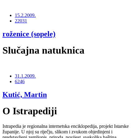
15.2.2009.
22031
roženice (sopele)
Slučajna natuknica
31.1.2009.
6246
Kutić, Martin
O Istrapediji
Istrapedia je regionalna internetska enciklopedija, projekt Istarske
županije. U njoj su riječju, slikom i zvukom objedinjeni i
predstavljeni zemljopis, priroda, povijest, svekolika baština,