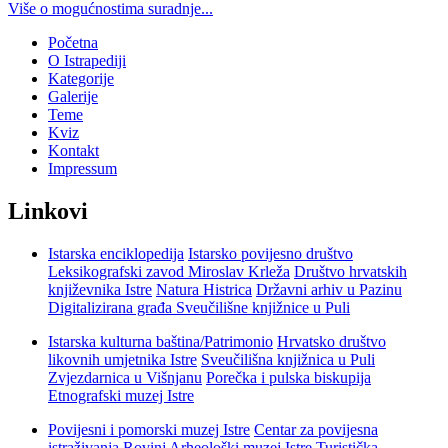
Više o mogućnostima suradnje...
Početna
O Istrapediji
Kategorije
Galerije
Teme
Kviz
Kontakt
Impressum
Linkovi
Istarska enciklopedija
Istarsko povijesno društvo
Leksikografski zavod Miroslav Krleža
Društvo hrvatskih
književnika Istre
Natura Histrica
Državni arhiv u Pazinu
Digitalizirana građa Sveučilišne knjižnice u Puli
Istarska kulturna baština/Patrimonio
Hrvatsko društvo
likovnih umjetnika Istre
Sveučilišna knjižnica u Puli
Zvjezdarnica u Višnjanu
Porečka i pulska biskupija
Etnografski muzej Istre
Povijesni i pomorski muzej Istre
Centar za povijesna
istraživanja Rovinj
Arheološki muzej Istre
Turistička