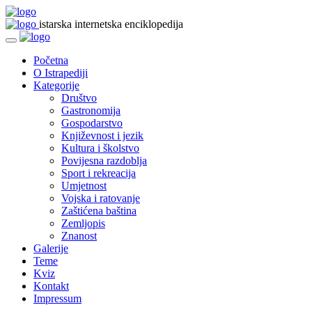
istarska internetska enciklopedija
Početna
O Istrapediji
Kategorije
Društvo
Gastronomija
Gospodarstvo
Književnost i jezik
Kultura i školstvo
Povijesna razdoblja
Sport i rekreacija
Umjetnost
Vojska i ratovanje
Zaštićena baština
Zemljopis
Znanost
Galerije
Teme
Kviz
Kontakt
Impressum