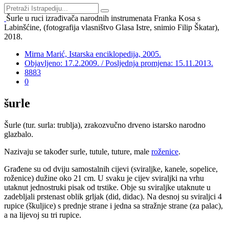
Šurle u ruci izrađivača narodnih instrumenata Franka Kosa s
Labinšćine, (fotografija vlasništvo Glasa Istre, snimio Filip Škatar),
2018.
Mirna Marić, Istarska enciklopedija, 2005.
Objavljeno: 17.2.2009. / Posljednja promjena: 15.11.2013.
8883
0
šurle
Šurle (tur. surla: trublja), zrakozvučno drveno istarsko narodno
glazbalo.
Nazivaju se također surle, tutule, tuture, male
roženice
.
Građene su od dviju samostalnih cijevi (sviraljke, kanele, sopelice,
roženice) dužine oko 21 cm. U svaku je cijev sviraljki na vrhu
utaknut jednostruki pisak od trstike. Obje su sviraljke utaknute u
zadebljali prstenast oblik grljak (did, didac). Na desnoj su sviraljci 4
rupice (škuljice) s prednje strane i jedna sa stražnje strane (za palac),
a na lijevoj su tri rupice.