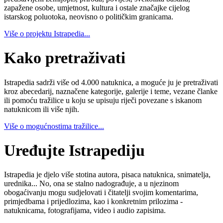
zapažene osobe, umjetnost, kultura i ostale značajke cijelog
istarskog poluotoka, neovisno o političkim granicama.
Više o projektu Istrapedia...
Kako pretraživati
Istrapedia sadrži više od 4.000 natuknica, a moguće ju je pretraživati
kroz abecedarij, naznačene kategorije, galerije i teme, vezane članke
ili pomoću tražilice u koju se upisuju riječi povezane s iskanom
natuknicom ili više njih.
Više o mogućnostima tražilice...
Uređujte Istrapediju
Istrapedia je djelo više stotina autora, pisaca natuknica, snimatelja,
urednika... No, ona se stalno nadograđuje, a u njezinom
obogaćivanju mogu sudjelovati i čitatelji svojim komentarima,
primjedbama i prijedlozima, kao i konkretnim prilozima -
natuknicama, fotografijama, video i audio zapisima.