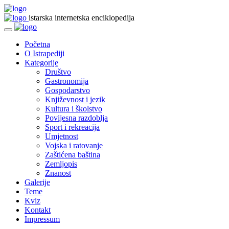
istarska internetska enciklopedija
Početna
O Istrapediji
Kategorije
Društvo
Gastronomija
Gospodarstvo
Književnost i jezik
Kultura i školstvo
Povijesna razdoblja
Sport i rekreacija
Umjetnost
Vojska i ratovanje
Zaštićena baština
Zemljopis
Znanost
Galerije
Teme
Kviz
Kontakt
Impressum