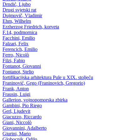
Drndić, Ljubo
Drugi svjetski rat
Dujmovič, Vladimir
Ehm, Wilhelm
Erzherzog Friedrich, korveta
F.14, podmornica
Facchini, Emilio
Falzari, Felix
Ferencich, Emilio
Ferro, Nicolò
Filzi, Fabio
Fontanot, Giovanni
Fontanot, Stelio
fortifikacijska arhitektura Pule u XIX. stoljeću
Franinović, Grgo (Franinovich, Gregorio)
Frank, Anton
Frausin, Luigi
Gallerion, vojnopomorska zbirka
Gambini, Pio Riego
Gerl, Ljudevit
Giacuzzo, Riccardo
Giani, Niccolò
Giovannini, Adalberto
Giurini, Mario
Globocnik, Odilo