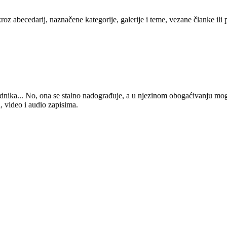
kroz abecedarij, naznačene kategorije, galerije i teme, vezane članke ili
 urednika... No, ona se stalno nadograđuje, a u njezinom obogaćivanju mo
, video i audio zapisima.