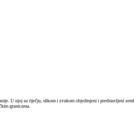
anije. U njoj su riječju, slikom i zvukom objedinjeni i predstavljeni zem
tičkim granicama.