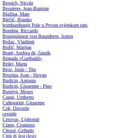
Bessich, Nicola
Bessières, Jean-Baptiste
Blažina, Mate
Blečić, Branko
bombardiranje Pule u Prvom svjetskom ratu
Bombig, Riccardo
Bourguignon von Baumberg, Anton
Božac, Vladimir
Božić, Marijan
Bratti, Andrea de, časnik
Brigada »Garibaldi«
Brilej, Marta
Broz, Josip - Tito
Brozina, Ivan - Slovan
Budicin, Antonio
Budicin, Giuseppe - Pino
Burstyn, Moses
Cagni, Umberto
Callegarini, Giuseppe
Cek, Davorin
cernide
Cerovac, Ljubomir
Ciano, Costanzo
Citossi, Gelindo
Città di Jesi (Iesi)