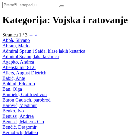
Kategorija: Vojska i ratovanje
Stranica 1 / 3
→
»
Abbà, Silvano
Abram, Mario
Admiral Spaun i Saida, klase lakih krstarica
Admiral Spaun, laka krstarica
Agapito, Andrea
Ahenski mir 812.
Allers, August Dietrich
Babić, Ante
Baldini, Edoardo
Ban, Olga
Banfield, Gottfried von
Baron Gautsch, parobrod
Barović, Vladimir
Benko, Ivo
Benussi, Andrea
Benussi, Matteo - Cio
Benčić, Dragomir
Bernobich, Matteo