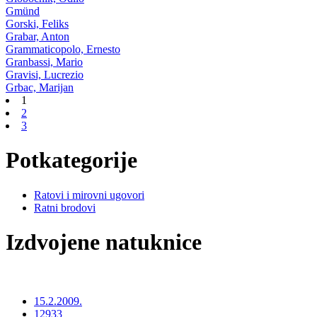
Gmünd
Gorski, Feliks
Grabar, Anton
Grammaticopolo, Ernesto
Granbassi, Mario
Gravisi, Lucrezio
Grbac, Marijan
1
2
3
Potkategorije
Ratovi i mirovni ugovori
Ratni brodovi
Izdvojene natuknice
15.2.2009.
12933