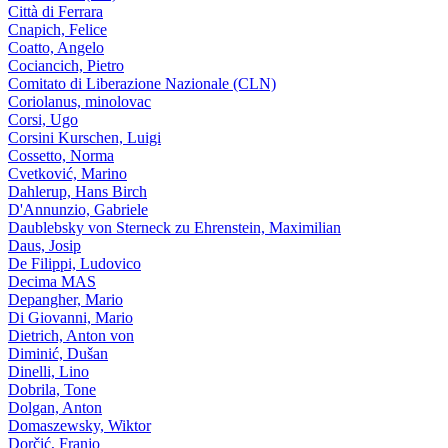
Città di Ferrara
Cnapich, Felice
Coatto, Angelo
Cociancich, Pietro
Comitato di Liberazione Nazionale (CLN)
Coriolanus, minolovac
Corsi, Ugo
Corsini Kurschen, Luigi
Cossetto, Norma
Cvetković, Marino
Dahlerup, Hans Birch
D'Annunzio, Gabriele
Daublebsky von Sterneck zu Ehrenstein, Maximilian
Daus, Josip
De Filippi, Ludovico
Decima MAS
Depangher, Mario
Di Giovanni, Mario
Dietrich, Anton von
Diminić, Dušan
Dinelli, Lino
Dobrila, Tone
Dolgan, Anton
Domaszewsky, Wiktor
Dorčić, Franjo