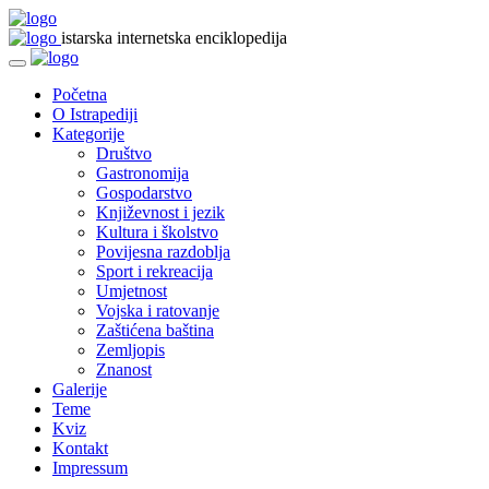
istarska internetska enciklopedija
Početna
O Istrapediji
Kategorije
Društvo
Gastronomija
Gospodarstvo
Književnost i jezik
Kultura i školstvo
Povijesna razdoblja
Sport i rekreacija
Umjetnost
Vojska i ratovanje
Zaštićena baština
Zemljopis
Znanost
Galerije
Teme
Kviz
Kontakt
Impressum