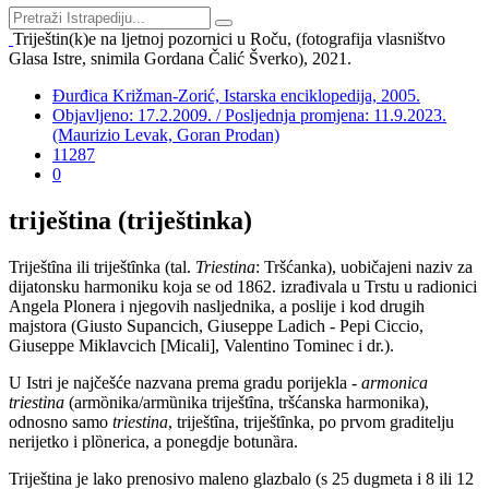
Triještin(k)e na ljetnoj pozornici u Roču, (fotografija vlasništvo
Glasa Istre, snimila Gordana Čalić Šverko), 2021.
Đurđica Križman-Zorić, Istarska enciklopedija, 2005.
Objavljeno: 17.2.2009. / Posljednja promjena: 11.9.2023.
(Maurizio Levak, Goran Prodan)
11287
0
triještina (triještinka)
Triještȋna ili triještȋnka (tal.
Triestina
: Tršćanka), uobičajeni naziv za
dijatonsku harmoniku koja se od 1862. izrađivala u Trstu u radionici
Angela Plonera i njegovih nasljednika, a poslije i kod drugih
majstora (Giusto Supancich, Giuseppe Ladich - Pepi Ciccio,
Giuseppe Miklavcich [Micali], Valentino Tominec i dr.).
U Istri je najčešće nazvana prema gradu porijekla -
armonica
triestina
(armȍnika/armȕnika triještȋna, tršćanska harmonika),
odnosno samo
triestina
, triještȋna, triještȋnka, po prvom graditelju
nerijetko i plȍnerica, a ponegdje botunȁra.
Triještina je lako prenosivo maleno glazbalo (s 25 dugmeta i 8 ili 12