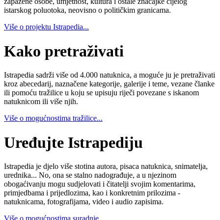
zapažene osobe, umjetnost, kultura i ostale značajke cijelog
istarskog poluotoka, neovisno o političkim granicama.
Više o projektu Istrapedia...
Kako pretraživati
Istrapedia sadrži više od 4.000 natuknica, a moguće ju je pretraživati
kroz abecedarij, naznačene kategorije, galerije i teme, vezane članke
ili pomoću tražilice u koju se upisuju riječi povezane s iskanom
natuknicom ili više njih.
Više o mogućnostima tražilice...
Uređujte Istrapediju
Istrapedia je djelo više stotina autora, pisaca natuknica, snimatelja,
urednika... No, ona se stalno nadograđuje, a u njezinom
obogaćivanju mogu sudjelovati i čitatelji svojim komentarima,
primjedbama i prijedlozima, kao i konkretnim prilozima -
natuknicama, fotografijama, video i audio zapisima.
Više o mogućnostima suradnje...