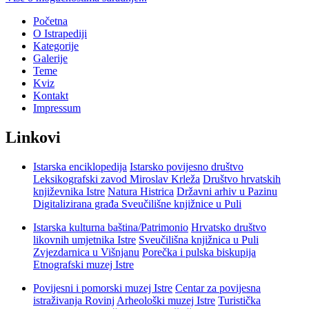
Početna
O Istrapediji
Kategorije
Galerije
Teme
Kviz
Kontakt
Impressum
Linkovi
Istarska enciklopedija
Istarsko povijesno društvo
Leksikografski zavod Miroslav Krleža
Društvo hrvatskih
književnika Istre
Natura Histrica
Državni arhiv u Pazinu
Digitalizirana građa Sveučilišne knjižnice u Puli
Istarska kulturna baština/Patrimonio
Hrvatsko društvo
likovnih umjetnika Istre
Sveučilišna knjižnica u Puli
Zvjezdarnica u Višnjanu
Porečka i pulska biskupija
Etnografski muzej Istre
Povijesni i pomorski muzej Istre
Centar za povijesna
istraživanja Rovinj
Arheološki muzej Istre
Turistička