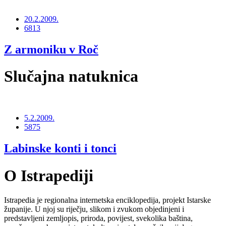
20.2.2009.
6813
Z armoniku v Roč
Slučajna natuknica
5.2.2009.
5875
Labinske konti i tonci
O Istrapediji
Istrapedia je regionalna internetska enciklopedija, projekt Istarske
županije. U njoj su riječju, slikom i zvukom objedinjeni i
predstavljeni zemljopis, priroda, povijest, svekolika baština,