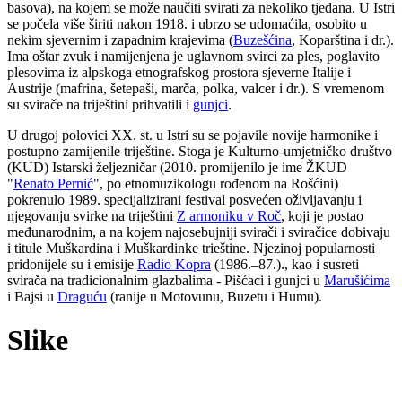
basova), na kojem se može naučiti svirati za nekoliko tjedana. U Istri
se počela više širiti nakon 1918. i ubrzo se udomaćila, osobito u
nekim sjevernim i zapadnim krajevima (
Buzešćina
, Koparština i dr.).
Ima oštar zvuk i namijenjena je uglavnom svirci za ples, poglavito
plesovima iz alpskoga etnografskog prostora sjeverne Italije i
Austrije (mafrina, šetepaši, marča, polka, valcer i dr.). S vremenom
su svirače na triještini prihvatili i
gunjci
.
U drugoj polovici XX. st. u Istri su se pojavile novije harmonike i
postupno zamijenile triještine. Stoga je Kulturno-umjetničko društvo
(KUD) Istarski željezničar (2010. promijenilo je ime ŽKUD
"
Renato Pernić
", po etnomuzikologu rođenom na Rošćini)
pokrenulo 1989. specijalizirani festival posvećen oživljavanju i
njegovanju svirke na triještini
Z armoniku v Roč
, koji je postao
međunarodnim, a na kojem najosebujniji svirači i sviračice dobivaju
i titule Muškardina i Muškardinke trieštine. Njezinoj popularnosti
pridonijele su i emisije
Radio Kopra
(1986.–87.)., kao i susreti
svirača na tradicionalnim glazbalima - Pišćaci i gunjci u
Marušićima
i Bajsi u
Draguću
(ranije u Motovunu, Buzetu i Humu).
Slike