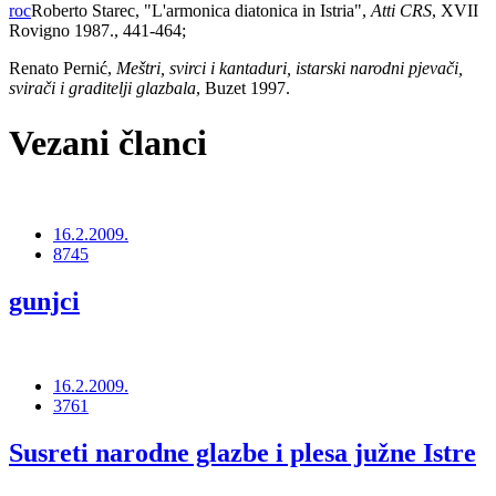
roc
Roberto Starec, "L'armonica diatonica in Istria",
Atti CRS
, XVII
Rovigno 1987., 441-464;
Renato Pernić,
Meštri, svirci i kantaduri, istarski narodni pjevači,
svirači i graditelji glazbala
, Buzet 1997.
Vezani članci
16.2.2009.
8745
gunjci
16.2.2009.
3761
Susreti narodne glazbe i plesa južne Istre