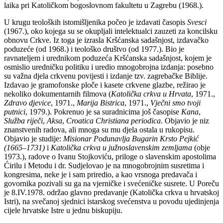
laika pri Katoličkom bogoslovnom fakultetu u Zagrebu (1968.).
U krugu teoloških istomišljenika počeo je izdavati časopis
Svesci
(1967.), oko kojega su se okupljali intelektualci zauzeti za koncilsku
obnovu Crkve. Iz toga je izrasla Kršćanska sadašnjost, izdavačko
poduzeće (od 1968.) i teološko društvo (od 1977.). Bio je
ravnateljem i urednikom poduzeća Kršćanska sadašnjost, kojem je
osmislio uredničku politiku i uredio mnogobrojna izdanja: posebno
su važna djela crkvenu povijesti i izdanje tzv. zagrebačke Biblije.
Izdavao je gramofonske ploče i kasete crkvene glazbe, režirao je
nekoliko dokumentarnih filmova (
Katolička crkva u Hrvata
, 1971.,
Zdravo djevice
, 1971.,
Marija Bistrica
, 1971.,
Vječni smo tvoji
putnici
, 1979.). Pokrenuo je sa suradnicima još časopise
Kana
,
Služba riječi
,
Aksa
,
Croatica Christiana periodica
. Objavio je niz
znanstvenih radova, ali mnoga su mu djela ostala u rukopisu.
Objavio je studije:
Misionar Podunavlja Bugarin Krsto Pejkić
(1665–1731)
i
Katolička crkva u južnoslavenskim zemljama
(obje
1973.), radove o Ivanu Stojkoviću, priloge o slavenskim apostolima
Ćirilu i Metodu i dr. Sudjelovao je na mnogobrojnim susretima i
kongresima, neke je i sam priredio, a kao vrsnoga predavača i
govornika pozivali su ga na vjerničke i svećeničke susrete. U Poreču
je 8.IV.1978. održao glavno predavanje (Katolička crkva u hrvatskoj
Istri), na svečanoj sjednici istarskog svećenstva u povodu ujedinjenja
cijele hrvatske Istre u jednu biskupiju.