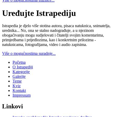
Više o mogućnostima tražilice...
Uređujte Istrapediju
Istrapedia je djelo više stotina autora, pisaca natuknica, snimatelja,
urednika... No, ona se stalno nadograđuje, a u njezinom
obogaćivanju mogu sudjelovati i čitatelji svojim komentarima,
primjedbama i prijedlozima, kao i konkretnim prilozima -
natuknicama, fotografijama, video i audio zapisima.
Više o mogućnostima suradnje...
Početna
O Istrapediji
Kategorije
Galerije
Teme
Kviz
Kontakt
Impressum
Linkovi