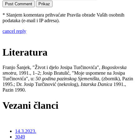
* Slanjem komentara prihvaćate Pravila obrade Vaših osobnih
podataka (e-mail i IP adresa).
cancel reply
Literatura
Franjo Šanjek, "Život i djelo Josipa Turčinovića",
Bogoslovska
smotra
, 1991., 1–2; Josip Bratulić, "Moje uspomene na Josipa
Turčinovića", u:
50 godina pazinskog Sjemeništa
, (zbornik), Pazin
1995.; Dr. Josip Turčinović (nekrolog),
Istarska Danica
1991.,
Pazin 1990.
Vezani članci
14.3.2023.
3049