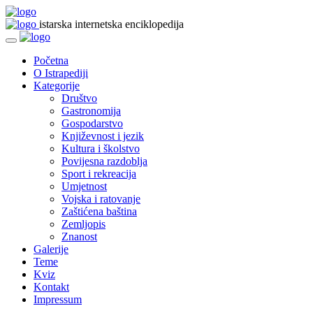
istarska internetska enciklopedija
Početna
O Istrapediji
Kategorije
Društvo
Gastronomija
Gospodarstvo
Književnost i jezik
Kultura i školstvo
Povijesna razdoblja
Sport i rekreacija
Umjetnost
Vojska i ratovanje
Zaštićena baština
Zemljopis
Znanost
Galerije
Teme
Kviz
Kontakt
Impressum