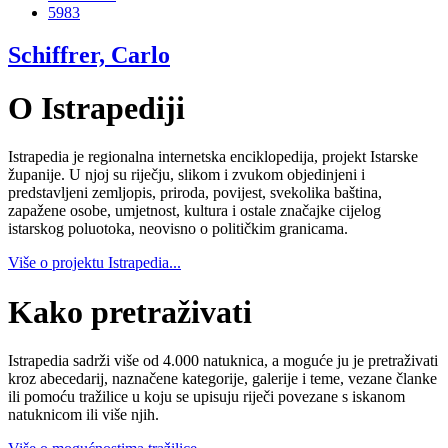
5983
Schiffrer, Carlo
O Istrapediji
Istrapedia je regionalna internetska enciklopedija, projekt Istarske
županije. U njoj su riječju, slikom i zvukom objedinjeni i
predstavljeni zemljopis, priroda, povijest, svekolika baština,
zapažene osobe, umjetnost, kultura i ostale značajke cijelog
istarskog poluotoka, neovisno o političkim granicama.
Više o projektu Istrapedia...
Kako pretraživati
Istrapedia sadrži više od 4.000 natuknica, a moguće ju je pretraživati
kroz abecedarij, naznačene kategorije, galerije i teme, vezane članke
ili pomoću tražilice u koju se upisuju riječi povezane s iskanom
natuknicom ili više njih.