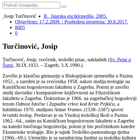
Josip Turčinović
R., Istarska enciklopedija, 2005.
Objavljeno: 17.2.2009. / Posljednja promjena: 30.8.2017.
8005
0
Turčinović, Josip
Turčinović, Josip, svećenik, teološki pisac, nakladnik (
Sv. Petar u
Šumi
, 30.IX.1933. – Zagreb, 3.X.1990.).
Završio je klasičnu gimnaziju u Biskupijskom sjemeništu u Pazinu
1952., a zaređen je za svećenika 1958. nakon studija teologije na
Katoličkom bogoslovnom fakultetu u Zagrebu. Potom je završio
studij slavistike i komparativne književnosti na Filozofskom
fakultetu u Zagrebu. Doktorirao je 1966. na zagrebačkoj bogosloviji
tezom
Odnosi Istočne i Zapadne crkve kod Krste Pejkića
, a
habilitirao 1970. studijom
Antun Vramec (1538–1587) sporni
hrvatski teolog
. Predavao je na Visokoj teološkoj školi u Pazinu
1962.–64., zatim na Katoličkom bogoslovnom fakultetu u Zagrebu
na katedri Istočnoga bogoslovlja, potom je bio pročelnikom katedre
Ekumenske teologije. Bio je tajnik Teološko-pastoralnoga tjedna
(1966.–69.). Utemeljio je sa suradnicima Institut za teološku kulturu